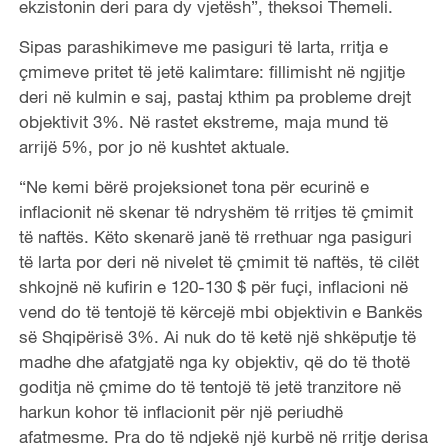
ekzistonin deri para dy vjetësh”, theksoi Themeli.
Sipas parashikimeve me pasiguri të larta, rritja e
çmimeve pritet të jetë kalimtare: fillimisht në ngjitje
deri në kulmin e saj, pastaj kthim pa probleme drejt
objektivit 3%. Në rastet ekstreme, maja mund të
arrijë 5%, por jo në kushtet aktuale.
“Ne kemi bërë projeksionet tona për ecurinë e
inflacionit në skenar të ndryshëm të rritjes të çmimit
të naftës. Këto skenarë janë të rrethuar nga pasiguri
të larta por deri në nivelet të çmimit të naftës, të cilët
shkojnë në kufirin e 120-130 $ për fuçi, inflacioni në
vend do të tentojë të kërcejë mbi objektivin e Bankës
së Shqipërisë 3%. Ai nuk do të ketë një shkëputje të
madhe dhe afatgjatë nga ky objektiv, që do të thotë
goditja në çmime do të tentojë të jetë tranzitore në
harkun kohor të inflacionit për një periudhë
afatmesme. Pra do të ndjekë një kurbë në rritje derisa