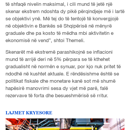
të shfaqë nivelin maksimal, i cili mund të jetë një
skenar ekstrem ndoshta dy pikë përqindjeje më i lartë
se objektivi ynë. Më tej do të tentojë të konvergjojë
në objektivin e Bankës së Shqipërisë në mënyrë
graduale dhe pa kosto të mëdha mbi aktivitetin e
ekonomisë në vend”, shtoi Themeli.
Skenarët më ekstremë parashikojnë se inflacioni
mund të arrijë deri në 5% përpara se të kthehet
gradualisht në normën e synuar, por kjo nuk pritet të
ndodhë në kushtet aktuale. E rëndësishme është se
politikat fiskale dhe monetare kanë sot më shumë
hapësirë manovrimi sesa dy vjet më parë, falë
rezervave të forta dhe besueshmërisë së rritur.
LAJMET KRYESORE