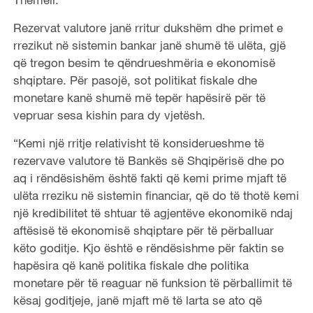
Rezervat valutore janë rritur dukshëm dhe primet e
rrezikut në sistemin bankar janë shumë të ulëta, gjë
që tregon besim te qëndrueshmëria e ekonomisë
shqiptare. Për pasojë, sot politikat fiskale dhe
monetare kanë shumë më tepër hapësirë për të
vepruar sesa kishin para dy vjetësh.
“Kemi një rritje relativisht të konsiderueshme të
rezervave valutore të Bankës së Shqipërisë dhe po
aq i rëndësishëm është fakti që kemi prime mjaft të
ulëta rreziku në sistemin financiar, që do të thotë kemi
një kredibilitet të shtuar të agjentëve ekonomikë ndaj
aftësisë të ekonomisë shqiptare për të përballuar
këto goditje. Kjo është e rëndësishme për faktin se
hapësira që kanë politika fiskale dhe politika
monetare për të reaguar në funksion të përballimit të
kësaj goditjeje, janë mjaft më të larta se ato që