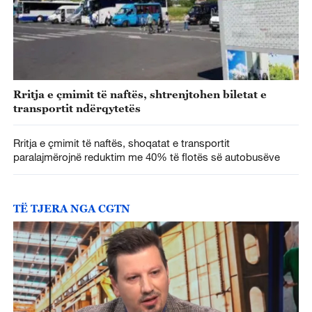
Rritja e çmimit të naftës, shtrenjtohen biletat e
transportit ndërqytetës
Rritja e çmimit të naftës, shoqatat e transportit
paralajmërojnë reduktim me 40% të flotës së autobusëve
TË TJERA NGA CGTN