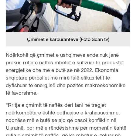
Çmimet e karburantëve (Foto Scan tv)
Ndërkohë që çmimet e ushqimeve ende nuk janë
prekur, rritja e naftës mbetet e kufizuar te produktet
energjetike dhe më e butë se në 2022. Ekonomia
shqiptare përballet më mirë falë efikasitetit të
dyfishuar të energjisë dhe pozitës makroekonomike
të favorshme.
“Rritja e çmimit të naftës deri tani në tregjet
ndërkombëtare është pothuajse e krahasueshme,
ndonëse më e butë se ajo që pasoi konfliktin në
Ukrainë, por më e rëndësishme për momentin është
rritja e çmimit të naftës, që ka mbetur e izoluar në