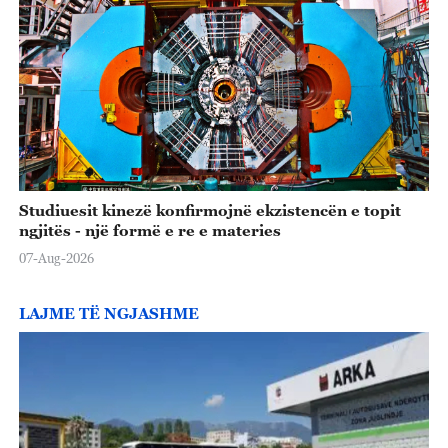
Studiuesit kinezë konfirmojnë ekzistencën e topit
ngjitës - një formë e re e materies
07-Aug-2026
LAJME TË NGJASHME