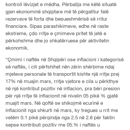
kontroll lëvizjet e mëdha. Përballja me këtë situatë
gjen ekonominë shqiptare më të përgatitur falë
rezervave të forta dhe besueshmërisë së rritur
financiare. Sipas parashikimeve, edhe në raste
ekstreme, çdo rritje e çmimeve pritet të jetë e
përkohshme dhe jo shkatërruese për aktivitetin
ekonomik.
“Çmimi i naftës në Shqipëri ose inflacioni i kategorisë
së naftës, i cili përfshihet nën zërin shërbime ndaj
mjeteve personale të transportit kishte një rritje prej
17% në muajin mars, rritje vjetore e cila u përkthye
në një kontribut pozitiv në inflacion, pra bëri presion
për një rritje të inflacionit në nivelin 05 pikë % gjatë
muajit mars. Në qoftë se shikojmë ecurinë e
inflacionit nga shkurti në mars, ky tregues u rrit me
vetëm 0.1 pikë përqindje nga 2.5 në 2.6 për faktin
sepse kontributi pozitiv me 05.% i naftës u