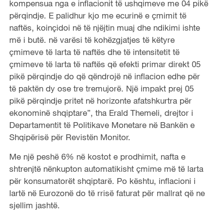
kompensua nga e inflacionit të ushqimeve me 04 pikë
përqindje. E palidhur kjo me ecurinë e çmimit të
naftës, koinçidoi në të njëjtin muaj dhe ndikimi ishte
më i butë. në varësi të kohëzgjatjes të këtyre
çmimeve të larta të naftës dhe të intensitetit të
çmimeve të larta të naftës që efekti primar direkt 05
pikë përqindje do që qëndrojë në inflacion edhe për
të paktën dy ose tre tremujorë. Një impakt prej 05
pikë përqindje pritet në horizonte afatshkurtra për
ekonominë shqiptare”, tha Erald Themeli, drejtor i
Departamentit të Politikave Monetare në Bankën e
Shqipërisë për Revistën Monitor.
Me një peshë 6% në kostot e prodhimit, nafta e
shtrenjtë nënkupton automatikisht çmime më të larta
për konsumatorët shqiptarë. Po kështu, inflacioni i
lartë në Eurozonë do të rrisë faturat për mallrat që ne
sjellim jashtë.