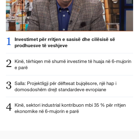
1
Investimet për rritjen e sasisë dhe cilësisë së
prodhuesve të veshjeve
2
Kinë, tërhiqen më shumë investime të huaja në 6-mujorin
e parë
3
Salla: Projektligji për dëftesat bujqësore, një hap i
domosdoshëm drejt standardeve evropiane
4
Kinë, sektori industrial kontribuon mbi 35 % për rritjen
ekonomike në 6-mujorin e parë