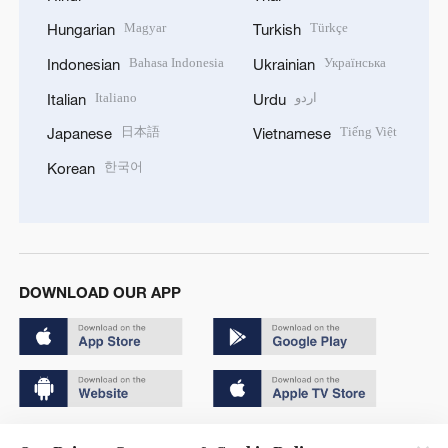
Magyar
Türkçe
Hungarian
Turkish
Bahasa Indonesia
Українська
Indonesian
Ukrainian
Italiano
اردو
Italian
Urdu
日本語
Tiếng Việt
Japanese
Vietnamese
한국어
Korean
DOWNLOAD OUR APP
Copyright © 2024 CGTN.