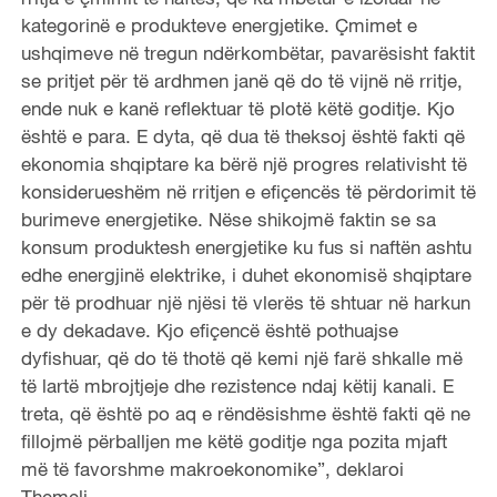
kategorinë e produkteve energjetike. Çmimet e
ushqimeve në tregun ndërkombëtar, pavarësisht faktit
se pritjet për të ardhmen janë që do të vijnë në rritje,
ende nuk e kanë reflektuar të plotë këtë goditje. Kjo
është e para. E dyta, që dua të theksoj është fakti që
ekonomia shqiptare ka bërë një progres relativisht të
konsiderueshëm në rritjen e efiçencës të përdorimit të
burimeve energjetike. Nëse shikojmë faktin se sa
konsum produktesh energjetike ku fus si naftën ashtu
edhe energjinë elektrike, i duhet ekonomisë shqiptare
për të prodhuar një njësi të vlerës të shtuar në harkun
e dy dekadave. Kjo efiçencë është pothuajse
dyfishuar, që do të thotë që kemi një farë shkalle më
të lartë mbrojtjeje dhe rezistence ndaj këtij kanali. E
treta, që është po aq e rëndësishme është fakti që ne
fillojmë përballjen me këtë goditje nga pozita mjaft
më të favorshme makroekonomike”, deklaroi
Themeli.