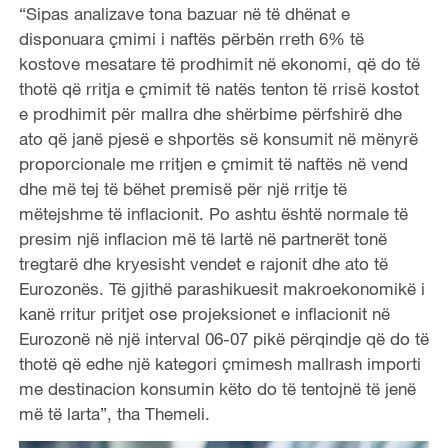
“Sipas analizave tona bazuar në të dhënat e
disponuara çmimi i naftës përbën rreth 6% të
kostove mesatare të prodhimit në ekonomi, që do të
thotë që rritja e çmimit të natës tenton të rrisë kostot
e prodhimit për mallra dhe shërbime përfshirë dhe
ato që janë pjesë e shportës së konsumit në mënyrë
proporcionale me rritjen e çmimit të naftës në vend
dhe më tej të bëhet premisë për një rritje të
mëtejshme të inflacionit. Po ashtu është normale të
presim një inflacion më të lartë në partnerët tonë
tregtarë dhe kryesisht vendet e rajonit dhe ato të
Eurozonës. Të gjithë parashikuesit makroekonomikë i
kanë rritur pritjet ose projeksionet e inflacionit në
Eurozonë në një interval 06-07 pikë përqindje që do të
thotë që edhe një kategori çmimesh mallrash importi
me destinacion konsumin këto do të tentojnë të jenë
më të larta”, tha Themeli.