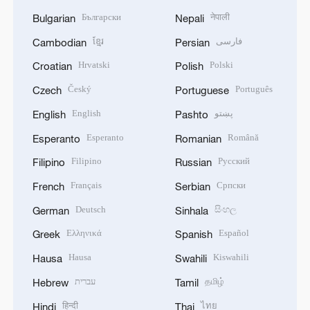
Български
नेपाली
Bulgarian
Nepali
ខ្មែរ
فارسی
Cambodian
Persian
Hrvatski
Polski
Croatian
Polish
Český
Português
Czech
Portuguese
English
پښتو
English
Pashto
Esperanto
Română
Esperanto
Romanian
Filipino
Русский
Filipino
Russian
Français
Српски
French
Serbian
Deutsch
සිංහල
German
Sinhala
Ελληνικά
Español
Greek
Spanish
Hausa
Kiswahili
Hausa
Swahili
עברית
தமிழ்
Hebrew
Tamil
हिन्दी
ไทย
Hindi
Thai