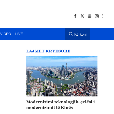
VIDEO
LIVE
Kërkoni
LAJMET KRYESORE
Modernizimi teknologjik, çelësi i
modernizimit të Kinës