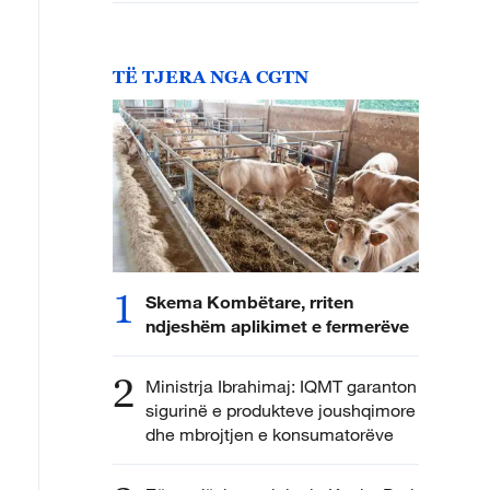
TË TJERA NGA CGTN
1
Skema Kombëtare, rriten
ndjeshëm aplikimet e fermerëve
2
Ministrja Ibrahimaj: IQMT garanton
sigurinë e produkteve joushqimore
dhe mbrojtjen e konsumatorëve