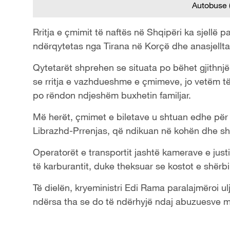
Autobuse 
Rritja e çmimit të naftës në Shqipëri ka sjellë p
ndërqytetas nga Tirana në Korçë dhe anasjellt
Qytetarët shprehen se situata po bëhet gjithnjë 
se rritja e vazhdueshme e çmimeve, jo vetëm të
po rëndon ndjeshëm buxhetin familjar.
Më herët, çmimet e biletave u shtuan edhe për
Librazhd-Prrenjas, që ndikuan në kohën dhe sh
Operatorët e transportit jashtë kamerave e just
të karburantit, duke theksuar se kostot e shërbi
Të dielën, kryeministri Edi Rama paralajmëroi u
ndërsa tha se do të ndërhyjë ndaj abuzuesve m