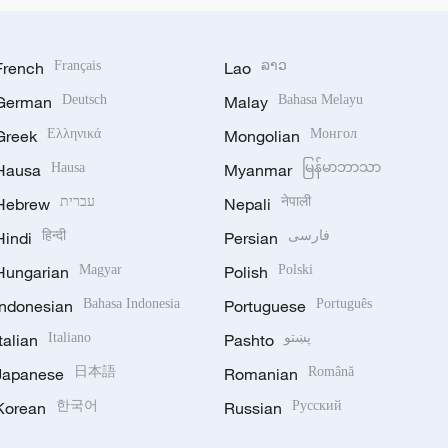
French
Français
Lao
ລາວ
German
Deutsch
Malay
Bahasa Melayu
Greek
Ελληνικά
Mongolian
Монгол
Hausa
Hausa
Myanmar
မြန်မာဘာသာ
Hebrew
עברית
Nepali
नेपाली
Hindi
हिन्दी
Persian
فارسی
Hungarian
Magyar
Polish
Polski
Indonesian
Bahasa Indonesia
Portuguese
Português
Italian
Italiano
Pashto
پښتو
Japanese
日本語
Romanian
Română
Korean
한국어
Russian
Русский