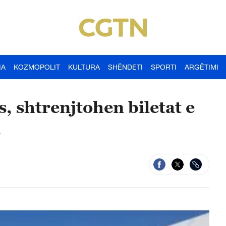
IA
KOZMOPOLIT
KULTURA
SHËNDETI
SPORTI
ARGËTIMI
s, shtrenjtohen biletat e
s