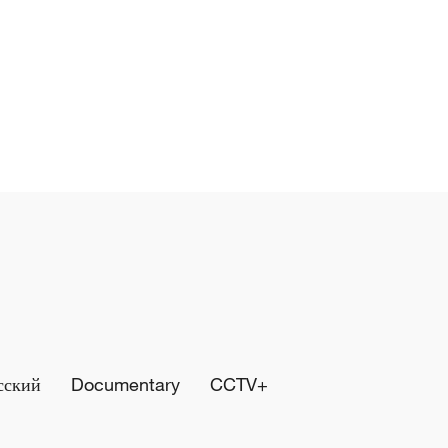
сский
Documentary
CCTV+