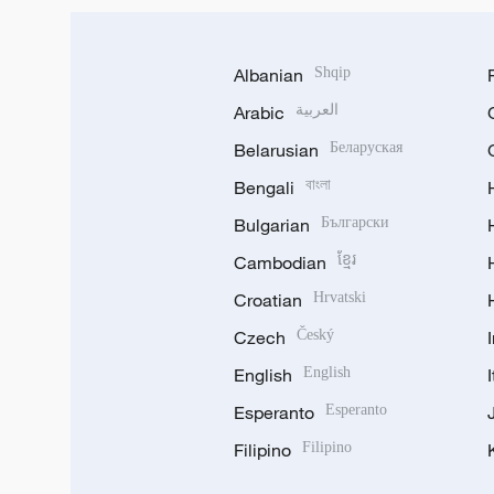
Albanian
Shqip
Arabic
العربية
Belarusian
Беларуская
Bengali
বাংলা
Bulgarian
Български
Cambodian
ខ្មែរ
Croatian
Hrvatski
Czech
Český
English
English
Esperanto
Esperanto
Filipino
Filipino