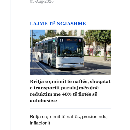
05-Aug-2026
LAJME TË NGJASHME
Rritja e çmimit të naftës, shoqatat
e transportit paralajmërojnë
reduktim me 40% të flotës së
autobusëve
Rritja e çmimit të naftës, presion ndaj
inflacionit