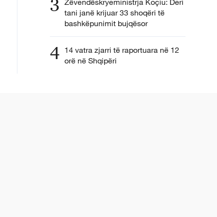
3
Zëvendëskryeministrja Koçiu: Deri
tani janë krijuar 33 shoqëri të
bashkëpunimit bujqësor
4
14 vatra zjarri të raportuara në 12
orë në Shqipëri