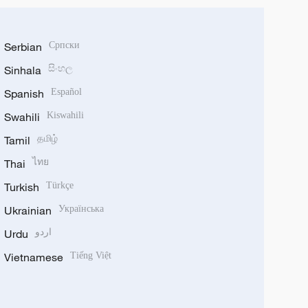
Serbian
Српски
Sinhala
සිංහල
Spanish
Español
Swahili
Kiswahili
Tamil
தமிழ்
Thai
ไทย
Turkish
Türkçe
Ukrainian
Українська
Urdu
اردو
Vietnamese
Tiếng Việt