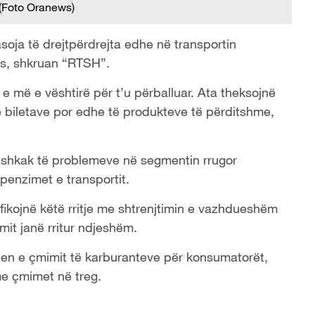
(Foto Oranews)
asoja të drejtpërdrejta edhe në transportin
as, shkruan “RTSH”.
e më e vështirë për t’u përballuar. Ata theksojnë
 biletave por edhe të produkteve të përditshme,
 shkak të problemeve në segmentin rrugor
penzimet e transportit.
ifikojnë këtë rritje me shtrenjtimin e vazhdueshëm
mit janë rritur ndjeshëm.
ljen e çmimit të karburanteve për konsumatorët,
e çmimet në treg.