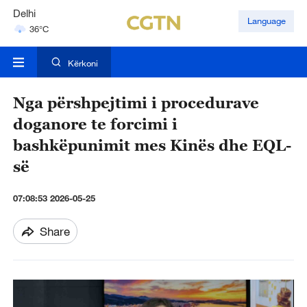
Delhi
Language
36°C
Hyderabad
42°C
Kërkoni
Nga përshpejtimi i procedurave
doganore te forcimi i
bashkëpunimit mes Kinës dhe EQL-
së
07:08:53 2026-05-25
Share