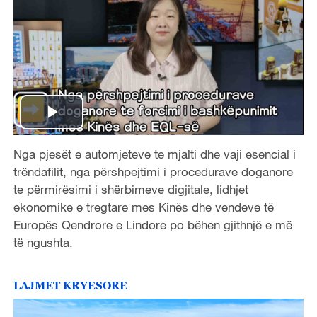
P
Nga pjesët e automjeteve te mjalti dhe vaji esencial i
l
trëndafilit, nga përshpejtimi i procedurave doganore
a
te përmirësimi i shërbimeve digjitale, lidhjet
ekonomike e tregtare mes Kinës dhe vendeve të
y
Europës Qendrore e Lindore po bëhen gjithnjë e më
të ngushta.
V
i
LAJMET KRYESORE