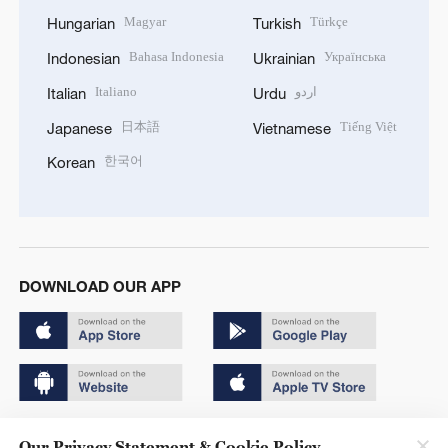
Magyar
Türkçe
Hungarian
Turkish
Bahasa Indonesia
Українська
Indonesian
Ukrainian
Italiano
اردو
Italian
Urdu
日本語
Tiếng Việt
Japanese
Vietnamese
한국어
Korean
DOWNLOAD OUR APP
Copyright © 2024 CGTN.
Our Privacy Statement & Cookie Policy