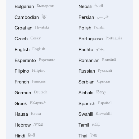
Български
नेपाली
Bulgarian
Nepali
ខ្មែរ
فارسی
Cambodian
Persian
Hrvatski
Polski
Croatian
Polish
Český
Português
Czech
Portuguese
English
پښتو
English
Pashto
Esperanto
Română
Esperanto
Romanian
Filipino
Русский
Filipino
Russian
Français
Српски
French
Serbian
Deutsch
සිංහල
German
Sinhala
Ελληνικά
Español
Greek
Spanish
Hausa
Kiswahili
Hausa
Swahili
עברית
தமிழ்
Hebrew
Tamil
हिन्दी
ไทย
Hindi
Thai