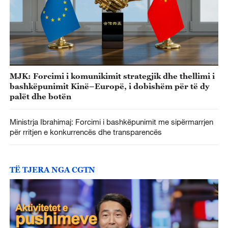
MJK: Forcimi i komunikimit strategjik dhe thellimi i
bashkëpunimit Kinë–Europë, i dobishëm për të dy
palët dhe botën
Ministrja Ibrahimaj: Forcimi i bashkëpunimit me sipërmarrjen
për rritjen e konkurrencës dhe transparencës
TË TJERA NGA CGTN