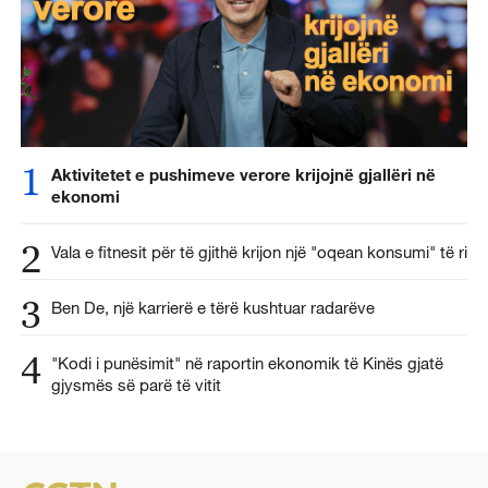
1
Aktivitetet e pushimeve verore krijojnë gjallëri në
ekonomi
2
Vala e fitnesit për të gjithë krijon një "oqean konsumi" të ri
3
Ben De, një karrierë e tërë kushtuar radarëve
4
"Kodi i punësimit" në raportin ekonomik të Kinës gjatë
gjysmës së parë të vitit