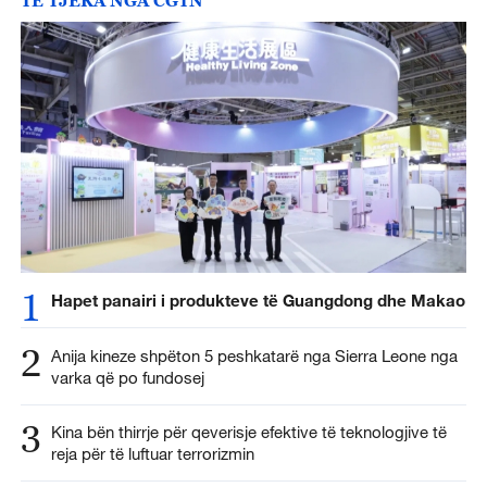
TË TJERA NGA CGTN
1
Hapet panairi i produkteve të Guangdong dhe Makao
2
Anija kineze shpëton 5 peshkatarë nga Sierra Leone nga
varka që po fundosej
3
Kina bën thirrje për qeverisje efektive të teknologjive të
reja për të luftuar terrorizmin