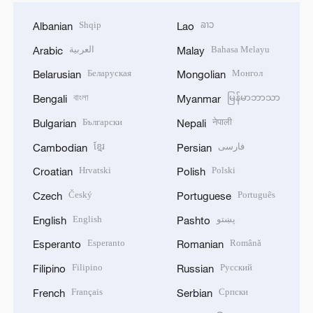
Shqip
ລາວ
Albanian
Lao
العربية
Bahasa Melayu
Arabic
Malay
Беларуская
Монгол
Belarusian
Mongolian
বাংলা
မြန်မာဘာသာ
Bengali
Myanmar
Български
नेपाली
Bulgarian
Nepali
ខ្មែរ
فارسی
Cambodian
Persian
Hrvatski
Polski
Croatian
Polish
Český
Português
Czech
Portuguese
English
پښتو
English
Pashto
Esperanto
Română
Esperanto
Romanian
Filipino
Русский
Filipino
Russian
Français
Српски
French
Serbian