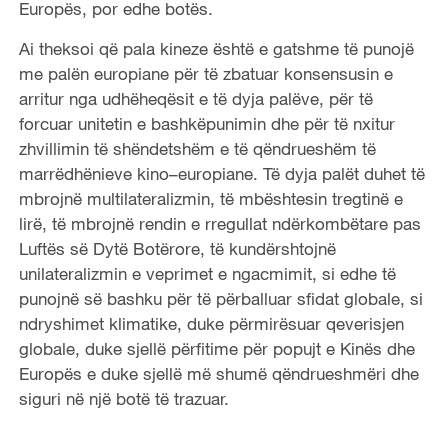
Europës, por edhe botës.
Ai theksoi që pala kineze është e gatshme të punojë
me palën europiane për të zbatuar konsensusin e
arritur nga udhëheqësit e të dyja palëve, për të
forcuar unitetin e bashkëpunimin dhe për të nxitur
zhvillimin të shëndetshëm e të qëndrueshëm të
marrëdhënieve kino–europiane. Të dyja palët duhet të
mbrojnë multilateralizmin, të mbështesin tregtinë e
lirë, të mbrojnë rendin e rregullat ndërkombëtare pas
Luftës së Dytë Botërore, të kundërshtojnë
unilateralizmin e veprimet e ngacmimit, si edhe të
punojnë së bashku për të përballuar sfidat globale, si
ndryshimet klimatike, duke përmirësuar qeverisjen
globale, duke sjellë përfitime për popujt e Kinës dhe
Europës e duke sjellë më shumë qëndrueshmëri dhe
siguri në një botë të trazuar.