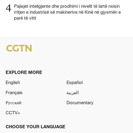
4
Pajisjet inteligjente dhe prodhimi i nivelit të lartë nxisin
rritjen e industrisë së makinerive në Kinë në gjysmën e
parë të vitit
EXPLORE MORE
English
Español
Français
العربية
Русский
Documentary
CCTV+
CHOOSE YOUR LANGUAGE