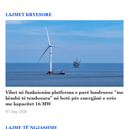
LAJMET KRYESORE
Vihet në funksionim platforma e parë lundruese "me
këmbë të tendosura" në botë për energjinë e erës
me kapacitet 16 MW
07-Aug-2026
LAJME TË NGJASHME