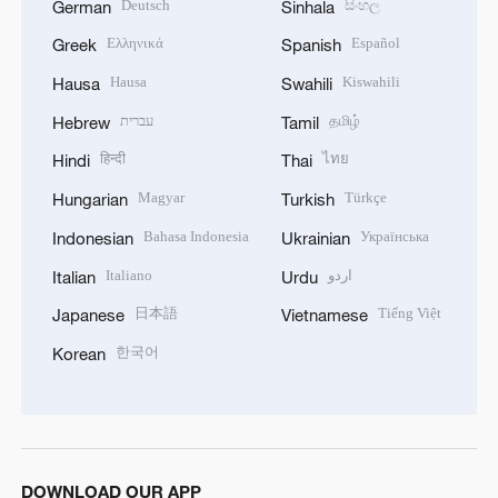
Deutsch
සිංහල
German
Sinhala
Ελληνικά
Español
Greek
Spanish
Hausa
Kiswahili
Hausa
Swahili
עברית
தமிழ்
Hebrew
Tamil
हिन्दी
ไทย
Hindi
Thai
Magyar
Türkçe
Hungarian
Turkish
Bahasa Indonesia
Українська
Indonesian
Ukrainian
Italiano
اردو
Italian
Urdu
日本語
Tiếng Việt
Japanese
Vietnamese
한국어
Korean
DOWNLOAD OUR APP