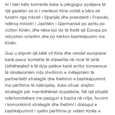
Ai i bëri këto komente duke iu përgjigjur pyetjeve të
një gazetari se si i vlerëson Kina vizitat e bëra së
fundmi nga mbreti i Spanjës dhe presidenti i Francës,
ndërsa ministri i Jashtëm i Gjermanisë po ashtu po
viziton Kinën, dhe nëse kjo do të thotë që Europa po
ndryshon orientim dhe po kërkon bashkëpunim me
Kinën.
Guo u shpreh që këtë vit Kina dhe vendet europiane
kanë pasur kontakte të shpeshta në nivel të lartë.
Udhëheqësit e të dyja palëve kanë arritur konsensus
të rëndësishëm mbi zhvillimin e mëtejshëm të
partneritetit strategjik dhe thellimin e bashkëpunimit
me përfitime të ndërsjella, duke ofruar drejtim
strategjik për marrëdhëniet dypalëshe. Në një situatë
ndërkombëtare me pasiguri e trazira në rritje, forcimi
i komunikimit strategjik dhe thellimi i dialogut e
bashkëpunimit i sjellin përfitime jo vetëm Kinës e