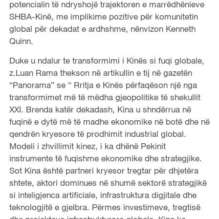
potencialin të ndryshojë trajektoren e marrëdhënieve
SHBA-Kinë, me implikime pozitive për komunitetin
global për dekadat e ardhshme, nënvizon Kenneth
Quinn.
Duke u ndalur te transformimi i Kinës si fuqi globale,
z.Luan Rama thekson në artikullin e tij në gazetën
“Panorama” se “ Rritja e Kinës përfaqëson një nga
transformimet më të mëdha gjeopolitike të shekullit
XXI. Brenda katër dekadash, Kina u shndërrua në
fuqinë e dytë më të madhe ekonomike në botë dhe në
qendrën kryesore të prodhimit industrial global.
Modeli i zhvillimit kinez, i ka dhënë Pekinit
instrumente të fuqishme ekonomike dhe strategjike.
Sot Kina është partneri kryesor tregtar për dhjetëra
shtete, aktori dominues në shumë sektorë strategjikë
si inteligjenca artificiale, infrastruktura digjitale dhe
teknologjitë e gjelbra. Përmes investimeve, tregtisë