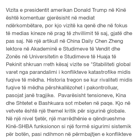
Vizita e presidentit amerikan Donald Trump në Kinë
është komentuar gjerësisht në mediat
ndërkombëtare, por kjo vizitë ka qenë dhe në fokus
të medias kineze në prag të zhvillimit të saj, gjatë dhe
pas saj. Në një artikull në China Daily Chen Zheng
lektore në Akademinë e Studimeve të Vendit dhe
Zonës në Universitetin e Studimeve të Huaja të
Pekinit shkruan rreth kësaj vizite se "Stabiliteti global
varet nga parandalimi i konflikteve katastrofike midis
fuqive të mëdha. Historia tregon se kur rivaliteti midis
fuqive të mëdha përshkallëzohet i pakontrolluar,
pasojat janë tragjike. Pavarësisht tensioneve, Kina
dhe Shtetet e Bashkuara sot mbeten në paqe. Kjo në
vetvete është një themel kritik për sigurinë globale.
Në një nivel tjetër, një marrëdhënie e qëndrueshme
Kinë-SHBA funksionon si një formë sigurimi sistemik
për botën, pasi ndihmon në përmbajtjen e konflikteve