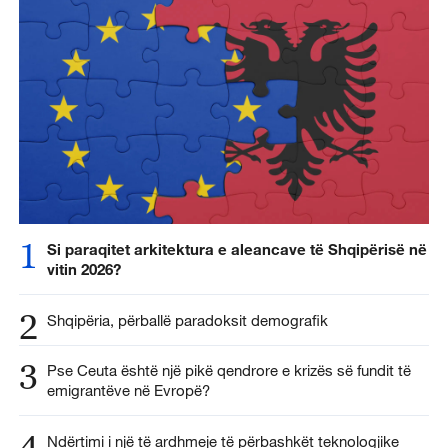
1
Si paraqitet arkitektura e aleancave të Shqipërisë në
vitin 2026?
2
Shqipëria, përballë paradoksit demografik
3
Pse Ceuta është një pikë qendrore e krizës së fundit të
emigrantëve në Evropë?
4
Ndërtimi i një të ardhmeje të përbashkët teknologjike