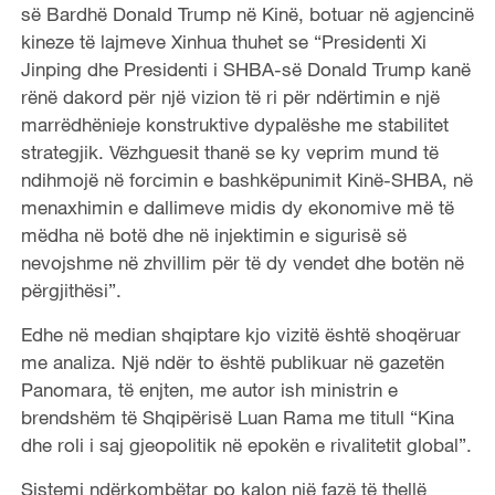
së Bardhë Donald Trump në Kinë, botuar në agjencinë
kineze të lajmeve Xinhua thuhet se “Presidenti Xi
Jinping dhe Presidenti i SHBA-së Donald Trump kanë
rënë dakord për një vizion të ri për ndërtimin e një
marrëdhënieje konstruktive dypalëshe me stabilitet
strategjik. Vëzhguesit thanë se ky veprim mund të
ndihmojë në forcimin e bashkëpunimit Kinë-SHBA, në
menaxhimin e dallimeve midis dy ekonomive më të
mëdha në botë dhe në injektimin e sigurisë së
nevojshme në zhvillim për të dy vendet dhe botën në
përgjithësi”.
Edhe në median shqiptare kjo vizitë është shoqëruar
me analiza. Një ndër to është publikuar në gazetën
Panomara, të enjten, me autor ish ministrin e
brendshëm të Shqipërisë Luan Rama me titull “Kina
dhe roli i saj gjeopolitik në epokën e rivalitetit global”.
Sistemi ndërkombëtar po kalon një fazë të thellë