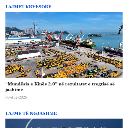
LAJMET KRYESORE
“Mundësia e Kinës 2.0” në rezultatet e tregtisë së
jashtme
08-Aug-2026
LAJME TË NGJASHME