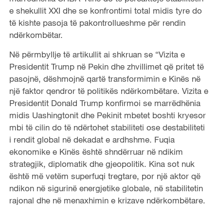
e shekullit XXI dhe se konfrontimi total midis tyre do
të kishte pasoja të pakontrollueshme për rendin
ndërkombëtar.
Në përmbyllje të artikullit ai shkruan se “Vizita e
Presidentit Trump në Pekin dhe zhvillimet që pritet të
pasojnë, dëshmojnë qartë transformimin e Kinës në
një faktor qendror të politikës ndërkombëtare. Vizita e
Presidentit Donald Trump konfirmoi se marrëdhënia
midis Uashingtonit dhe Pekinit mbetet boshti kryesor
mbi të cilin do të ndërtohet stabiliteti ose destabiliteti
i rendit global në dekadat e ardhshme. Fuqia
ekonomike e Kinës është shndërruar në ndikim
strategjik, diplomatik dhe gjeopolitik. Kina sot nuk
është më vetëm superfuqi tregtare, por një aktor që
ndikon në sigurinë energjetike globale, në stabilitetin
rajonal dhe në menaxhimin e krizave ndërkombëtare.