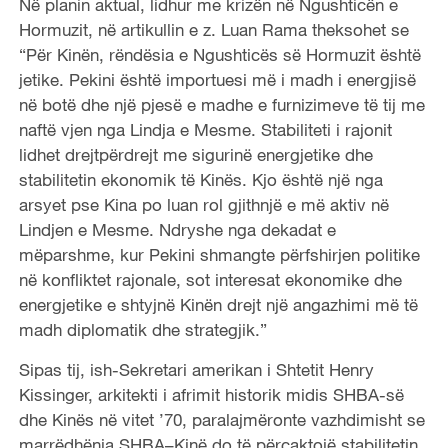
Në planin aktual, lidhur me krizën në Ngushticën e
Hormuzit, në artikullin e z. Luan Rama theksohet se
“Për Kinën, rëndësia e Ngushticës së Hormuzit është
jetike. Pekini është importuesi më i madh i energjisë
në botë dhe një pjesë e madhe e furnizimeve të tij me
naftë vjen nga Lindja e Mesme. Stabiliteti i rajonit
lidhet drejtpërdrejt me sigurinë energjetike dhe
stabilitetin ekonomik të Kinës. Kjo është një nga
arsyet pse Kina po luan rol gjithnjë e më aktiv në
Lindjen e Mesme. Ndryshe nga dekadat e
mëparshme, kur Pekini shmangte përfshirjen politike
në konfliktet rajonale, sot interesat ekonomike dhe
energjetike e shtyjnë Kinën drejt një angazhimi më të
madh diplomatik dhe strategjik.”
Sipas tij, ish-Sekretari amerikan i Shtetit Henry
Kissinger, arkitekti i afrimit historik midis SHBA-së
dhe Kinës në vitet ’70, paralajmëronte vazhdimisht se
marrëdhënia SHBA–Kinë do të përcaktojë stabilitetin