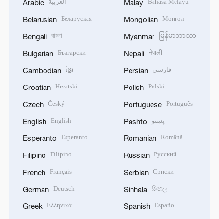
العربية
Bahasa Melayu
Arabic
Malay
Беларуская
Монгол
Belarusian
Mongolian
বাংলা
မြန်မာဘာသာ
Bengali
Myanmar
Български
नेपाली
Bulgarian
Nepali
ខ្មែរ
فارسی
Cambodian
Persian
Hrvatski
Polski
Croatian
Polish
Český
Português
Czech
Portuguese
English
پښتو
English
Pashto
Esperanto
Română
Esperanto
Romanian
Filipino
Русский
Filipino
Russian
Français
Српски
French
Serbian
Deutsch
සිංහල
German
Sinhala
Ελληνικά
Español
Greek
Spanish