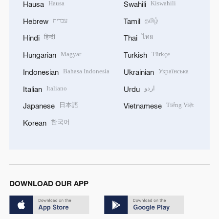
Hausa
Kiswahili
Hausa
Swahili
עברית
தமிழ்
Hebrew
Tamil
हिन्दी
ไทย
Hindi
Thai
Magyar
Türkçe
Hungarian
Turkish
Bahasa Indonesia
Українська
Indonesian
Ukrainian
Italiano
اردو
Italian
Urdu
日本語
Tiếng Việt
Japanese
Vietnamese
한국어
Korean
DOWNLOAD OUR APP