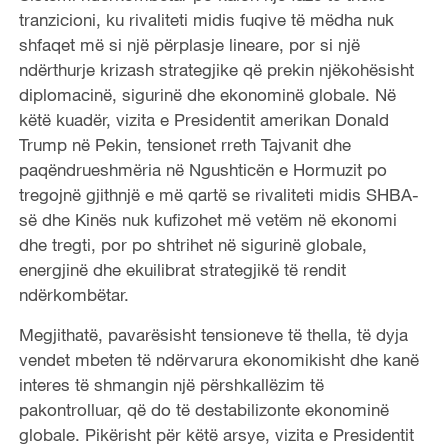
tranzicioni, ku rivaliteti midis fuqive të mëdha nuk
shfaqet më si një përplasje lineare, por si një
ndërthurje krizash strategjike që prekin njëkohësisht
diplomacinë, sigurinë dhe ekonominë globale. Në
këtë kuadër, vizita e Presidentit amerikan Donald
Trump në Pekin, tensionet rreth Tajvanit dhe
paqëndrueshmëria në Ngushticën e Hormuzit po
tregojnë gjithnjë e më qartë se rivaliteti midis SHBA-
së dhe Kinës nuk kufizohet më vetëm në ekonomi
dhe tregti, por po shtrihet në sigurinë globale,
energjinë dhe ekuilibrat strategjikë të rendit
ndërkombëtar.
Megjithatë, pavarësisht tensioneve të thella, të dyja
vendet mbeten të ndërvarura ekonomikisht dhe kanë
interes të shmangin një përshkallëzim të
pakontrolluar, që do të destabilizonte ekonominë
globale. Pikërisht për këtë arsye, vizita e Presidentit