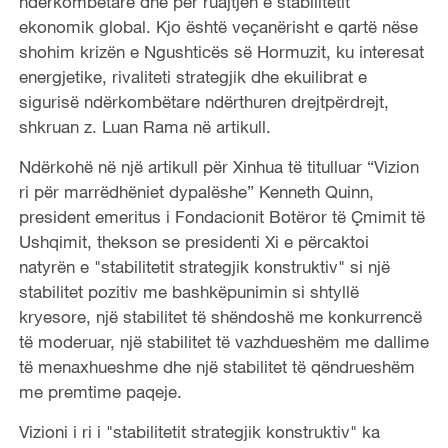
ndërkombëtare dhe për ruajtjen e stabilitetit
ekonomik global. Kjo është veçanërisht e qartë nëse
shohim krizën e Ngushticës së Hormuzit, ku interesat
energjetike, rivaliteti strategjik dhe ekuilibrat e
sigurisë ndërkombëtare ndërthuren drejtpërdrejt,
shkruan z. Luan Rama në artikull.
Ndërkohë në një artikull për Xinhua të titulluar “Vizion
ri për marrëdhëniet dypalëshe” Kenneth Quinn,
president emeritus i Fondacionit Botëror të Çmimit të
Ushqimit, thekson se presidenti Xi e përcaktoi
natyrën e "stabilitetit strategjik konstruktiv" si një
stabilitet pozitiv me bashkëpunimin si shtyllë
kryesore, një stabilitet të shëndoshë me konkurrencë
të moderuar, një stabilitet të vazhdueshëm me dallime
të menaxhueshme dhe një stabilitet të qëndrueshëm
me premtime paqeje.
Vizioni i ri i "stabilitetit strategjik konstruktiv" ka