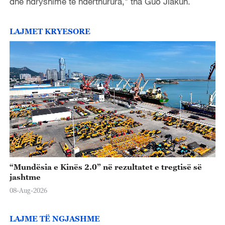
dhe ndryshime të ndërthurura," tha Guo Jiakun.
LAJMET KRYESORE
“Mundësia e Kinës 2.0” në rezultatet e tregtisë së
jashtme
08-Aug-2026
LAJME TË NGJASHME