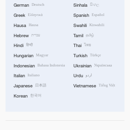
Deutsch
සිංහල
German
Sinhala
Ελληνικά
Español
Greek
Spanish
Hausa
Kiswahili
Hausa
Swahili
עברית
தமிழ்
Hebrew
Tamil
हिन्दी
ไทย
Hindi
Thai
Magyar
Türkçe
Hungarian
Turkish
Bahasa Indonesia
Українська
Indonesian
Ukrainian
Italiano
اردو
Italian
Urdu
日本語
Tiếng Việt
Japanese
Vietnamese
한국어
Korean