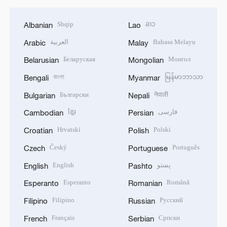
Shqip
ລາວ
Albanian
Lao
العربية
Bahasa Melayu
Arabic
Malay
Беларуская
Монгол
Belarusian
Mongolian
বাংলা
မြန်မာဘာသာ
Bengali
Myanmar
Български
नेपाली
Bulgarian
Nepali
ខ្មែរ
فارسی
Cambodian
Persian
Hrvatski
Polski
Croatian
Polish
Český
Português
Czech
Portuguese
English
پښتو
English
Pashto
Esperanto
Română
Esperanto
Romanian
Filipino
Русский
Filipino
Russian
Français
Српски
French
Serbian