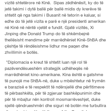
vizitë shtetërore në Kinë. Sipas zëdhënësit, ky do të
jetë takimi i dytë ballë për ballë midis dy krerëve të
shtetit që nga takimi i Busanit në tetorin e kaluar, si
edhe do të jetë vizita e parë e një presidenti amerikan
në Kinë në nëntë vjetët e fundit. Gjatë vizitës, Xi
Jinping dhe Donald Trump do të shkëmbejnë
thellësisht mendime për marrëdhëniet Kinë-ShBA dhe
çështje të rëndësishme lidhur me paqen dhe
zhvillimin e botës.
"Diplomacia e kreut të shtetit luan një rol të
pazëvendësueshëm strategjik udhëheqës në
marrëdhëniet kino-amerikane. Kina është e gatshme
të punojë me ShBA-në, duke u mbështetur në frymën
e barazisë e të respektit të ndërsjellë dhe përfitimeve
të përbashkëta, për të zgjeruar bashkëpunimin dhe
për të mbajtur nën kontroll mosmarrëveshjet, duke
sjellë qëndrueshmëri dhe siguri në botën me turbullira