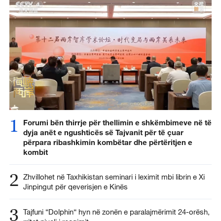
1
Forumi bën thirrje për thellimin e shkëmbimeve në të
dyja anët e ngushticës së Tajvanit për të çuar
përpara ribashkimin kombëtar dhe përtëritjen e
kombit
2
Zhvillohet në Taxhikistan seminari i leximit mbi librin e Xi
Jinpingut për qeverisjen e Kinës
3
Tajfuni “Dolphin“ hyn në zonën e paralajmërimit 24-orësh,