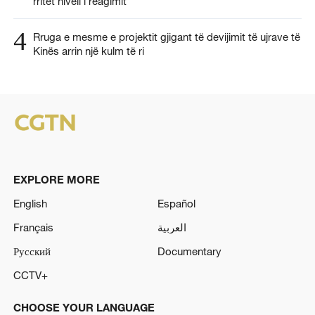
rritet niveli i reagimit
4
Rruga e mesme e projektit gjigant të devijimit të ujrave të
Kinës arrin një kulm të ri
EXPLORE MORE
English
Español
Français
العربية
Русский
Documentary
CCTV+
CHOOSE YOUR LANGUAGE