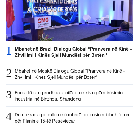
1
Mbahet në Brazil Dialogu Global "Pranvera në Kinë -
Zhvillimi i Kinës Sjell Mundësi për Botën''
2
Mbahet në Moskë Dialogu Global "Pranvera në Kinë -
Zhvillimi i Kinës Sjell Mundësi për Botën''
3
Forca të reja prodhuese cilësore nxisin përmirësimin
industrial në Binzhou, Shandong
4
Demokracia popullore në mbarë procesin mbledh forca
për Planin e 15-të Pesëvjeçar