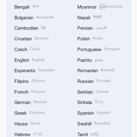
বাংলা
မြန်မာဘာသာ
Bengali
Myanmar
Български
नेपाली
Bulgarian
Nepali
ខ្មែរ
فارسی
Cambodian
Persian
Hrvatski
Polski
Croatian
Polish
Český
Português
Czech
Portuguese
English
پښتو
English
Pashto
Esperanto
Română
Esperanto
Romanian
Filipino
Русский
Filipino
Russian
Français
Српски
French
Serbian
Deutsch
සිංහල
German
Sinhala
Ελληνικά
Español
Greek
Spanish
Hausa
Kiswahili
Hausa
Swahili
עברית
தமிழ்
Hebrew
Tamil