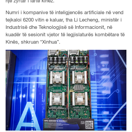
një zyrtar i lartë kinez.
Numri i kompanive të inteligjencës artificiale në vend
tejkaloi 6200 vitin e kaluar, tha Li Lecheng, ministër i
Industrisë dhe Teknologjisë së Informacionit, në
kuadër të sesionit vjetor të legjislaturës kombëtare të
Kinës, shkruan “Xinhua”.