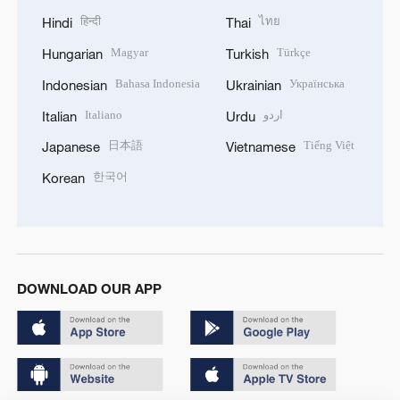
हिन्दी
ไทย
Hindi
Thai
Magyar
Türkçe
Hungarian
Turkish
Bahasa Indonesia
Українська
Indonesian
Ukrainian
Italiano
اردو
Italian
Urdu
日本語
Tiếng Việt
Japanese
Vietnamese
한국어
Korean
DOWNLOAD OUR APP