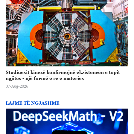
Studiuesit kinezë konfirmojnë ekzistencën e topit
ngjitës - një formë e re e materies
07-Aug-2026
LAJME TË NGJASHME