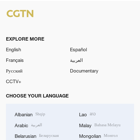
EXPLORE MORE
English
Español
Français
العربية
Русский
Documentary
CCTV+
CHOOSE YOUR LANGUAGE
Shqip
ລາວ
Albanian
Lao
العربية
Bahasa Melayu
Arabic
Malay
Беларуская
Монгол
Belarusian
Mongolian