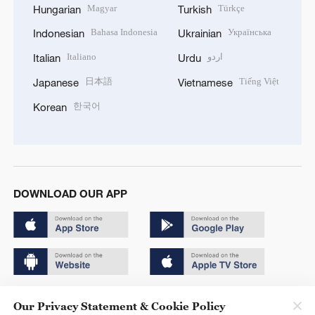
Magyar
Türkçe
Hungarian
Turkish
Bahasa Indonesia
Українська
Indonesian
Ukrainian
Italiano
اردو
Italian
Urdu
日本語
Tiếng Việt
Japanese
Vietnamese
한국어
Korean
DOWNLOAD OUR APP
Copyright © 2024 CGTN.
Our Privacy Statement & Cookie Policy