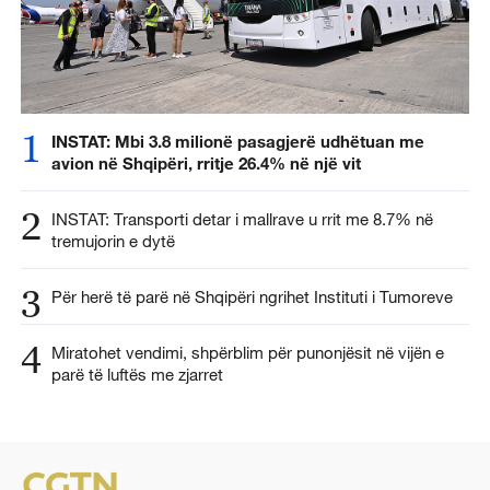
1
INSTAT: Mbi 3.8 milionë pasagjerë udhëtuan me
avion në Shqipëri, rritje 26.4% në një vit
2
INSTAT: Transporti detar i mallrave u rrit me 8.7% në
tremujorin e dytë
3
Për herë të parë në Shqipëri ngrihet Instituti i Tumoreve
4
Miratohet vendimi, shpërblim për punonjësit në vijën e
parë të luftës me zjarret