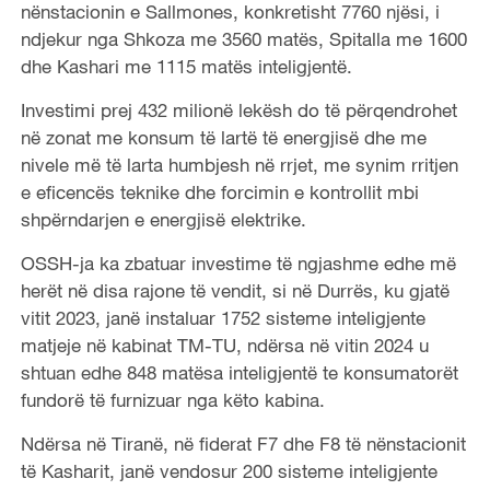
nënstacionin e Sallmones, konkretisht 7760 njësi, i
ndjekur nga Shkoza me 3560 matës, Spitalla me 1600
dhe Kashari me 1115 matës inteligjentë.
Investimi prej 432 milionë lekësh do të përqendrohet
në zonat me konsum të lartë të energjisë dhe me
nivele më të larta humbjesh në rrjet, me synim rritjen
e eficencës teknike dhe forcimin e kontrollit mbi
shpërndarjen e energjisë elektrike.
OSSH-ja ka zbatuar investime të ngjashme edhe më
herët në disa rajone të vendit, si në Durrës, ku gjatë
vitit 2023, janë instaluar 1752 sisteme inteligjente
matjeje në kabinat TM-TU, ndërsa në vitin 2024 u
shtuan edhe 848 matësa inteligjentë te konsumatorët
fundorë të furnizuar nga këto kabina.
Ndërsa në Tiranë, në fiderat F7 dhe F8 të nënstacionit
të Kasharit, janë vendosur 200 sisteme inteligjente