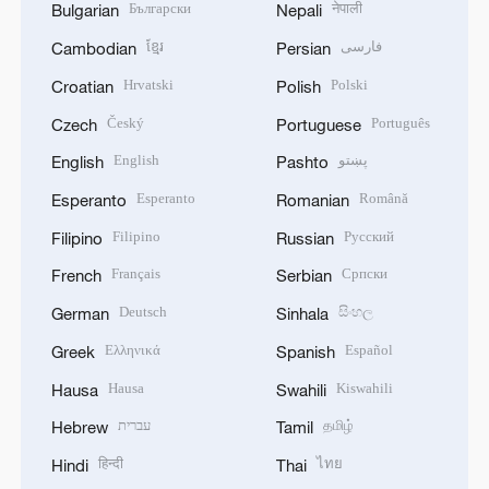
Български
नेपाली
Bulgarian
Nepali
ខ្មែរ
فارسی
Cambodian
Persian
Hrvatski
Polski
Croatian
Polish
Český
Português
Czech
Portuguese
English
پښتو
English
Pashto
Esperanto
Română
Esperanto
Romanian
Filipino
Русский
Filipino
Russian
Français
Српски
French
Serbian
Deutsch
සිංහල
German
Sinhala
Ελληνικά
Español
Greek
Spanish
Hausa
Kiswahili
Hausa
Swahili
עברית
தமிழ்
Hebrew
Tamil
हिन्दी
ไทย
Hindi
Thai