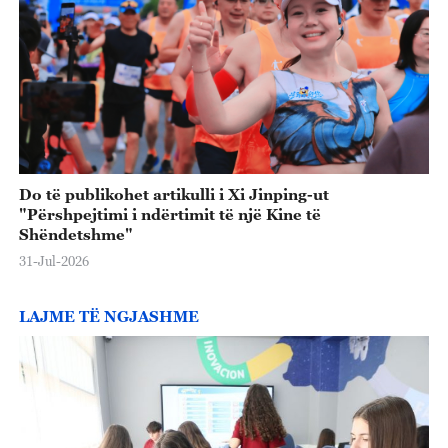
Do të publikohet artikulli i Xi Jinping-ut
"Përshpejtimi i ndërtimit të një Kine të
Shëndetshme"
31-Jul-2026
LAJME TË NGJASHME