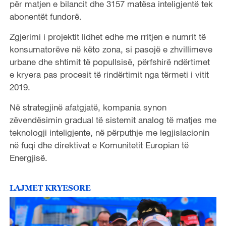
për matjen e bilancit dhe 3157 matësa inteligjentë tek
abonentët fundorë.
Zgjerimi i projektit lidhet edhe me rritjen e numrit të
konsumatorëve në këto zona, si pasojë e zhvillimeve
urbane dhe shtimit të popullsisë, përfshirë ndërtimet
e kryera pas procesit të rindërtimit nga tërmeti i vitit
2019.
Në strategjinë afatgjatë, kompania synon
zëvendësimin gradual të sistemit analog të matjes me
teknologji inteligjente, në përputhje me legjislacionin
në fuqi dhe direktivat e Komunitetit Europian të
Energjisë.
LAJMET KRYESORE