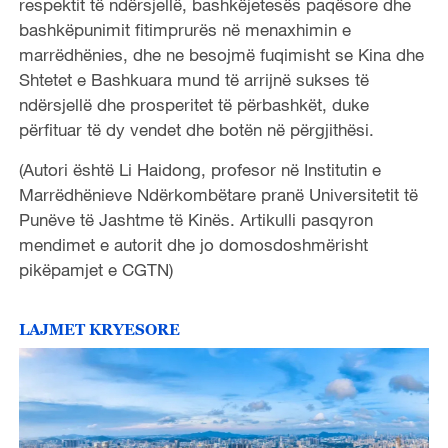
respektit të ndërsjellë, bashkëjetesës paqësore dhe
bashkëpunimit fitimprurës në menaxhimin e
marrëdhënies, dhe ne besojmë fuqimisht se Kina dhe
Shtetet e Bashkuara mund të arrijnë sukses të
ndërsjellë dhe prosperitet të përbashkët, duke
përfituar të dy vendet dhe botën në përgjithësi.
(Autori është Li Haidong, profesor në Institutin e
Marrëdhënieve Ndërkombëtare pranë Universitetit të
Punëve të Jashtme të Kinës. Artikulli pasqyron
mendimet e autorit dhe jo domosdoshmërisht
pikëpamjet e CGTN)
LAJMET KRYESORE