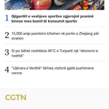
1
Gjigantët e veshjeve sportive zgjerojnë praninë
kineze mes bumit të konsumit sportiv
2
15,000 anije peshkimi kthehen në portin e Zhejiang për
strehim
3
Si po bëhet nxehtësia 46°C e Turpanit një "ekonomi e
nxehtë"
4
"Ujëvara e Verdhë" tërheq vizitorë gjatë pushimeve
verore