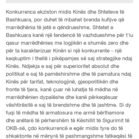
Konkurrenca ekziston midis Kinës dhe Shteteve të
Bashkuara, por duhet të mbahet brenda kufijve që
marrëdhënia të jetë e qëndrueshme. Shtetet e
Bashkuara kanë një tendencë të vazhdueshme për t'iu
qasur marrëdhënies me logjikën e shumës zero dhe
për ta karakterizuar Kinën si një konkurrente - një
keqkuptim i thellë i pikëpamjes së saj strategjike ndaj
Kinës. Ndjekja e saj për superioritet absolut dhe
politikat e saj të pamëshirshme dhe të pamatura ndaj
Kinës për tarifat, teknologjinë, gjeopolitikën dhe
fronte të tjera, kanë çuar në luhatje të mëdha në
marrëdhënien dypalëshe dhe kanë përkeqësuar
vështirësitë e saj të brendshme dhe të jashtme. Si dy
fuqi të mëdha të armatosura me armë bërthamore
dhe anëtarë të përhershëm të Këshillit të Sigurimit të
OKB-së, çdo konkurrencë e egër midis tyre do të
shkaktonte në mënyrë të pashmangshme fatkeqësi të