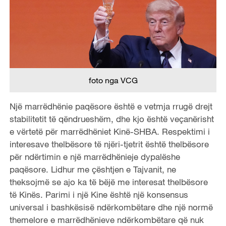
foto nga VCG
Një marrëdhënie paqësore është e vetmja rrugë drejt
stabilitetit të qëndrueshëm, dhe kjo është veçanërisht
e vërtetë për marrëdhëniet Kinë-SHBA. Respektimi i
interesave thelbësore të njëri-tjetrit është thelbësore
për ndërtimin e një marrëdhënieje dypalëshe
paqësore. Lidhur me çështjen e Tajvanit, ne
theksojmë se ajo ka të bëjë me interesat thelbësore
të Kinës. Parimi i një Kine është një konsensus
universal i bashkësisë ndërkombëtare dhe një normë
themelore e marrëdhënieve ndërkombëtare që nuk