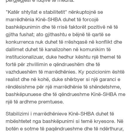
"Katër shtyllat e stabilitetit" nënkuptojnë se
marrëdhënia Kinë-SHBA duhet të forcojë
bashkëpunimin dhe të rrisë faktorët pozitivë në të
gjitha fushat; ato gjithashtu e bëjnë të qartë se
konkurrenca nuk duhet të rrëshqasë në konflikt dhe
dallimet duhet të kanalizohen në komunikim të
institucionalizuar, duke hedhur kështu një themel të
fortë për zhvillimin e qëndrueshëm dhe të
vazhdueshëm të marrëdhënies. Ky pozicionim është
realist dhe në kohë, duke shërbyer si një garanci e
rëndësishme për një marrëdhënie të shëndetshme,
bashkëpunuese dhe të qëndrueshme Kinë-SHBA me
një të ardhme premtuese.
Stabilizimi i marrëdhënieve Kinë-SHBA duhet të
mbështetet nga bashkëpunimi si temë kryesore. Në
botën e sotme të paqëndrueshme dhe të ndërthurur,