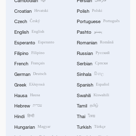
Cambodian
Persian
Hrvatski
Polski
Croatian
Polish
Český
Português
Czech
Portuguese
English
پښتو
English
Pashto
Esperanto
Română
Esperanto
Romanian
Filipino
Русский
Filipino
Russian
Français
Српски
French
Serbian
Deutsch
සිංහල
German
Sinhala
Ελληνικά
Español
Greek
Spanish
Hausa
Kiswahili
Hausa
Swahili
עברית
தமிழ்
Hebrew
Tamil
हिन्दी
ไทย
Hindi
Thai
Magyar
Türkçe
Hungarian
Turkish