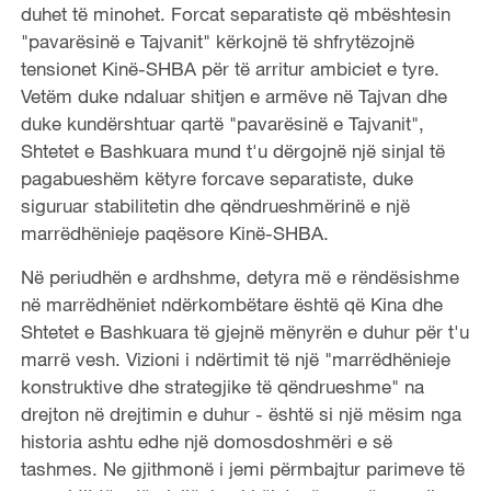
duhet të minohet. Forcat separatiste që mbështesin
"pavarësinë e Tajvanit" kërkojnë të shfrytëzojnë
tensionet Kinë-SHBA për të arritur ambiciet e tyre.
Vetëm duke ndaluar shitjen e armëve në Tajvan dhe
duke kundërshtuar qartë "pavarësinë e Tajvanit",
Shtetet e Bashkuara mund t'u dërgojnë një sinjal të
pagabueshëm këtyre forcave separatiste, duke
siguruar stabilitetin dhe qëndrueshmërinë e një
marrëdhënieje paqësore Kinë-SHBA.
Në periudhën e ardhshme, detyra më e rëndësishme
në marrëdhëniet ndërkombëtare është që Kina dhe
Shtetet e Bashkuara të gjejnë mënyrën e duhur për t'u
marrë vesh. Vizioni i ndërtimit të një "marrëdhënieje
konstruktive dhe strategjike të qëndrueshme" na
drejton në drejtimin e duhur - është si një mësim nga
historia ashtu edhe një domosdoshmëri e së
tashmes. Ne gjithmonë i jemi përmbajtur parimeve të