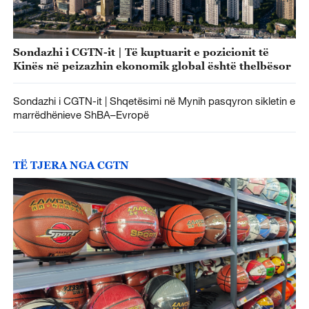
Sondazhi i CGTN-it | Të kuptuarit e pozicionit të
Kinës në peizazhin ekonomik global është thelbësor
Sondazhi i CGTN-it | Shqetësimi në Mynih pasqyron sikletin e
marrëdhënieve ShBA–Evropë
TË TJERA NGA CGTN