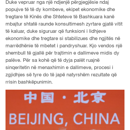
Duke vepruar nga një ndjenjë përgjegjësie ndaj
popujve të të dy kombeve, ekipet ekonomike dhe
tregtare të Kinës dhe Shteteve të Bashkuara kanë
mbajtur shtatë raunde konsultimesh zyrtare gjatë vitit
të kaluar, duke siguruar që funksioni i lidhjeve
ekonomike dhe tregtare si stabilizues dhe ngjitës në
marrëdhënie të mbetet i pandryshuar. Kjo vendos një
shembull të gjallë për trajtimin e dallimeve midis dy
palëve. Për sa kohë që të dyja palët ruajnë
sinqeritetin në menaxhimin e dallimeve, procesi i
zgjidhjes së tyre do të japë natyrshëm rezultate që
rrisin bashkëpunimin.