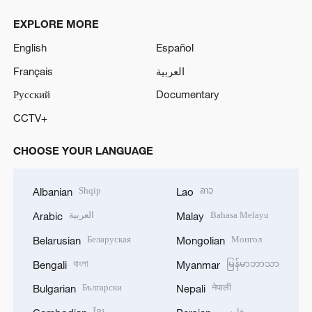
EXPLORE MORE
English
Español
Français
العربية
Русский
Documentary
CCTV+
CHOOSE YOUR LANGUAGE
Shqip
ລາວ
Albanian
Lao
العربية
Bahasa Melayu
Arabic
Malay
Беларуская
Монгол
Belarusian
Mongolian
বাংলা
မြန်မာဘာသာ
Bengali
Myanmar
Български
नेपाली
Bulgarian
Nepali
ខ្មែរ
فارسی