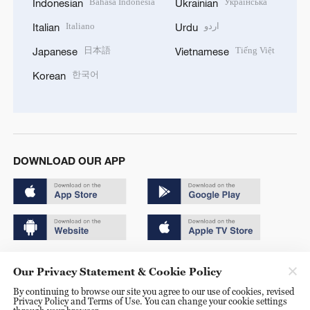
Bahasa Indonesia
Українська
Indonesian
Ukrainian
Italiano
اردو
Italian
Urdu
日本語
Tiếng Việt
Japanese
Vietnamese
한국어
Korean
DOWNLOAD OUR APP
Copyright © 2024 CGTN.
Our Privacy Statement & Cookie Policy
京ICP备20000184号
By continuing to browse our site you agree to our use of cookies, revised
Privacy Policy and Terms of Use. You can change your cookie settings
京公网安备 11010502050052号