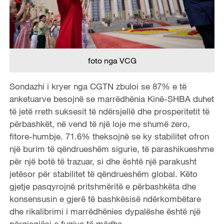
foto nga VCG
Sondazhi i kryer nga CGTN zbuloi se 87% e të
anketuarve besojnë se marrëdhënia Kinë-SHBA duhet
të jetë rreth suksesit të ndërsjellë dhe prosperitetit të
përbashkët, në vend të një loje me shumë zero,
fitore-humbje. 71.6% theksojnë se ky stabilitet ofron
një burim të qëndrueshëm sigurie, të parashikueshme
për një botë të trazuar, si dhe është një parakusht
jetësor për stabilitet të qëndrueshëm global. Këto
gjetje pasqyrojnë pritshmëritë e përbashkëta dhe
konsensusin e gjerë të bashkësisë ndërkombëtare
dhe rikalibrimi i marrëdhënies dypalëshe është një
përgjegjësi e fuqive të mëdha.