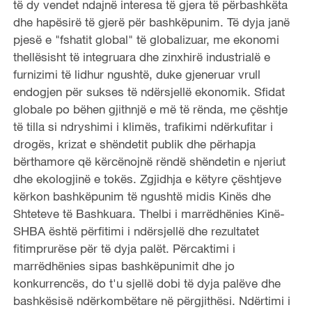
të dy vendet ndajnë interesa të gjera të përbashkëta
dhe hapësirë të gjerë për bashkëpunim. Të dyja janë
pjesë e "fshatit global" të globalizuar, me ekonomi
thellësisht të integruara dhe zinxhirë industrialë e
furnizimi të lidhur ngushtë, duke gjeneruar vrull
endogjen për sukses të ndërsjellë ekonomik. Sfidat
globale po bëhen gjithnjë e më të rënda, me çështje
të tilla si ndryshimi i klimës, trafikimi ndërkufitar i
drogës, krizat e shëndetit publik dhe përhapja
bërthamore që kërcënojnë rëndë shëndetin e njeriut
dhe ekologjinë e tokës. Zgjidhja e këtyre çështjeve
kërkon bashkëpunim të ngushtë midis Kinës dhe
Shteteve të Bashkuara. Thelbi i marrëdhënies Kinë-
SHBA është përfitimi i ndërsjellë dhe rezultatet
fitimprurëse për të dyja palët. Përcaktimi i
marrëdhënies sipas bashkëpunimit dhe jo
konkurrencës, do t'u sjellë dobi të dyja palëve dhe
bashkësisë ndërkombëtare në përgjithësi. Ndërtimi i