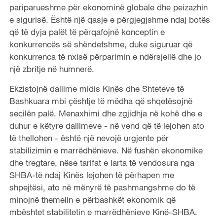
pariparueshme për ekonominë globale dhe peizazhin
e sigurisë. Është një qasje e përgjegjshme ndaj botës
që të dyja palët të përqafojnë konceptin e
konkurrencës së shëndetshme, duke siguruar që
konkurrenca të nxisë përparimin e ndërsjellë dhe jo
një zbritje në humnerë.
Ekzistojnë dallime midis Kinës dhe Shteteve të
Bashkuara mbi çështje të mëdha që shqetësojnë
secilën palë. Menaxhimi dhe zgjidhja në kohë dhe e
duhur e këtyre dallimeve - në vend që të lejohen ato
të thellohen - është një nevojë urgjente për
stabilizimin e marrëdhënieve. Në fushën ekonomike
dhe tregtare, nëse tarifat e larta të vendosura nga
SHBA-të ndaj Kinës lejohen të përhapen me
shpejtësi, ato në mënyrë të pashmangshme do të
minojnë themelin e përbashkët ekonomik që
mbështet stabilitetin e marrëdhënieve Kinë-SHBA.