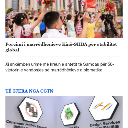
Forcimi i marrëdhënieve Kinë-SHBA për stabilitet
global
Xi shkëmben urime me kreun e shtetit të Samoas për 50-
vjetorin e vendosjes së marrëdhënieve diplomatike
TË TJERA NGA CGTN