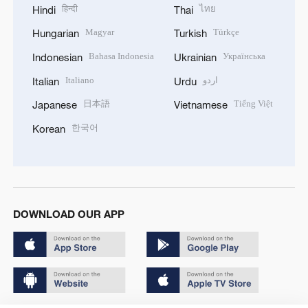
हिन्दी
ไทย
Hindi
Thai
Magyar
Türkçe
Hungarian
Turkish
Bahasa Indonesia
Українська
Indonesian
Ukrainian
Italiano
اردو
Italian
Urdu
日本語
Tiếng Việt
Japanese
Vietnamese
한국어
Korean
DOWNLOAD OUR APP