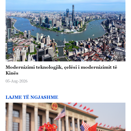
Modernizimi teknologjik, çelësi i modernizimit të
Kinës
05-Aug-2026
LAJME TË NGJASHME