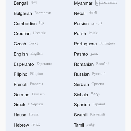
বাংলা
မြန်မာဘာသာ
Bengali
Myanmar
Български
नेपाली
Bulgarian
Nepali
ខ្មែរ
فارسی
Cambodian
Persian
Hrvatski
Polski
Croatian
Polish
Český
Português
Czech
Portuguese
English
پښتو
English
Pashto
Esperanto
Română
Esperanto
Romanian
Filipino
Русский
Filipino
Russian
Français
Српски
French
Serbian
Deutsch
සිංහල
German
Sinhala
Ελληνικά
Español
Greek
Spanish
Hausa
Kiswahili
Hausa
Swahili
עברית
தமிழ்
Hebrew
Tamil