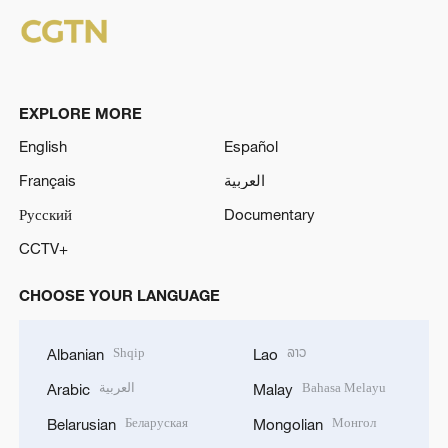
EXPLORE MORE
English
Español
Français
العربية
Русский
Documentary
CCTV+
CHOOSE YOUR LANGUAGE
Shqip
ລາວ
Albanian
Lao
العربية
Bahasa Melayu
Arabic
Malay
Беларуская
Монгол
Belarusian
Mongolian