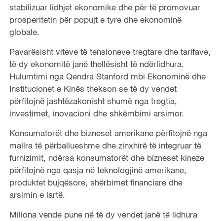
stabilizuar lidhjet ekonomike dhe për të promovuar
prosperitetin për popujt e tyre dhe ekonominë
globale.
Pavarësisht viteve të tensioneve tregtare dhe tarifave,
të dy ekonomitë janë thellësisht të ndërlidhura.
Hulumtimi nga Qendra Stanford mbi Ekonominë dhe
Institucionet e Kinës thekson se të dy vendet
përfitojnë jashtëzakonisht shumë nga tregtia,
investimet, inovacioni dhe shkëmbimi arsimor.
Konsumatorët dhe bizneset amerikane përfitojnë nga
mallra të përballueshme dhe zinxhirë të integruar të
furnizimit, ndërsa konsumatorët dhe bizneset kineze
përfitojnë nga qasja në teknologjinë amerikane,
produktet bujqësore, shërbimet financiare dhe
arsimin e lartë.
Miliona vende pune në të dy vendet janë të lidhura