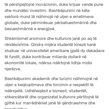
të përshpejtojnë inovacionin, duke krijuar vende pune
dhe mundësi investimi. Bashkëpunimi në këta
sektorë mund të ndihmojë në uljen e emetimeve
globale, duke përmirësuar përballueshmërinë dhe
besueshmërinë e energjisë.
Shkëmbimet arsimore dhe kulturore janë po aq të
rëndësishme. Qindra mijëra studentë kinezë kanë
studiuar në universitetet amerikane gjatë dy dekadave
të fundit, duke kontribuar miliarda dollarë në
ekonomitë lokale, ndërsa ndërtojnë lidhje midis
njerëzve.
Bashkëpunimi akademik dhe turizmi ndihmojnë në
uljen e keqkuptimeve dhe forcimin e respektit të
ndërsjellë. Udhëheqësit e biznesit, studentët,
shkencëtarët dhe organizatat kulturore përfitojnë të
gjithë kur marrëdhëniet janë të qëndrueshme dhe
konstruktive.