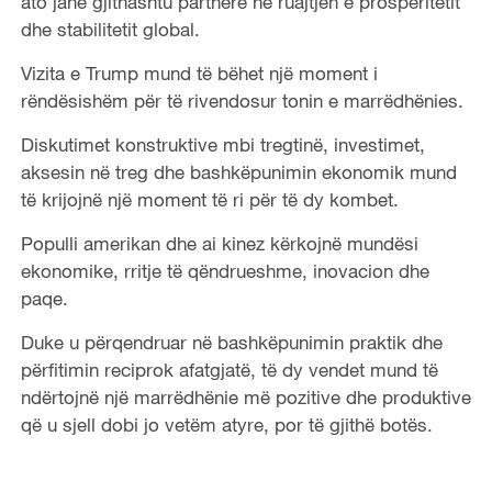
ato janë gjithashtu partnere në ruajtjen e prosperitetit
dhe stabilitetit global.
Vizita e Trump mund të bëhet një moment i
rëndësishëm për të rivendosur tonin e marrëdhënies.
Diskutimet konstruktive mbi tregtinë, investimet,
aksesin në treg dhe bashkëpunimin ekonomik mund
të krijojnë një moment të ri për të dy kombet.
Populli amerikan dhe ai kinez kërkojnë mundësi
ekonomike, rritje të qëndrueshme, inovacion dhe
paqe.
Duke u përqendruar në bashkëpunimin praktik dhe
përfitimin reciprok afatgjatë, të dy vendet mund të
ndërtojnë një marrëdhënie më pozitive dhe produktive
që u sjell dobi jo vetëm atyre, por të gjithë botës.