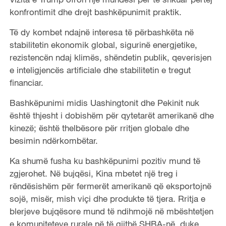
konfrontimit dhe drejt bashkëpunimit praktik.
Të dy kombet ndajnë interesa të përbashkëta në
stabilitetin ekonomik global, sigurinë energjetike,
rezistencën ndaj klimës, shëndetin publik, qeverisjen
e inteligjencës artificiale dhe stabilitetin e tregut
financiar.
Bashkëpunimi midis Uashingtonit dhe Pekinit nuk
është thjesht i dobishëm për qytetarët amerikanë dhe
kinezë; është thelbësore për rritjen globale dhe
besimin ndërkombëtar.
Ka shumë fusha ku bashkëpunimi pozitiv mund të
zgjerohet. Në bujqësi, Kina mbetet një treg i
rëndësishëm për fermerët amerikanë që eksportojnë
sojë, misër, mish viçi dhe produkte të tjera. Rritja e
blerjeve bujqësore mund të ndihmojë në mbështetjen
e komuniteteve rurale në të gjithë SHBA-në, duke