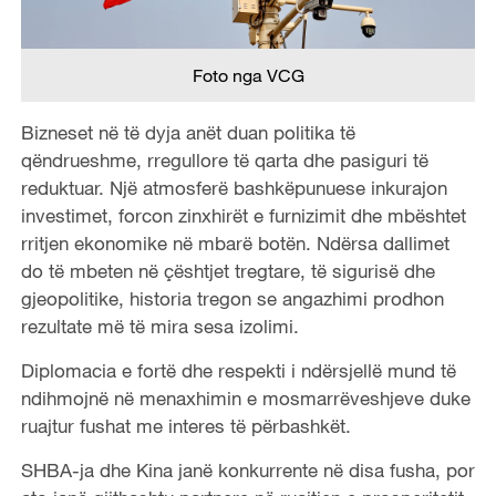
Foto nga VCG
Bizneset në të dyja anët duan politika të
qëndrueshme, rregullore të qarta dhe pasiguri të
reduktuar. Një atmosferë bashkëpunuese inkurajon
investimet, forcon zinxhirët e furnizimit dhe mbështet
rritjen ekonomike në mbarë botën. Ndërsa dallimet
do të mbeten në çështjet tregtare, të sigurisë dhe
gjeopolitike, historia tregon se angazhimi prodhon
rezultate më të mira sesa izolimi.
Diplomacia e fortë dhe respekti i ndërsjellë mund të
ndihmojnë në menaxhimin e mosmarrëveshjeve duke
ruajtur fushat me interes të përbashkët.
SHBA-ja dhe Kina janë konkurrente në disa fusha, por