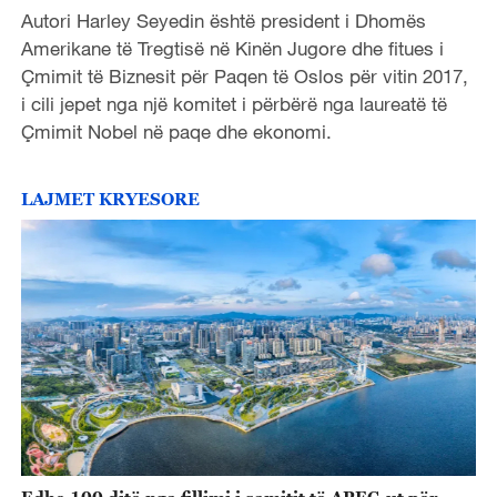
Autori Harley Seyedin është president i Dhomës
Amerikane të Tregtisë në Kinën Jugore dhe fitues i
Çmimit të Biznesit për Paqen të Oslos për vitin 2017,
i cili jepet nga një komitet i përbërë nga laureatë të
Çmimit Nobel në paqe dhe ekonomi.
LAJMET KRYESORE