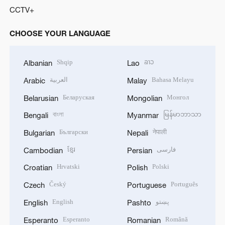
CCTV+
CHOOSE YOUR LANGUAGE
Shqip
ລາວ
Albanian
Lao
العربية
Bahasa Melayu
Arabic
Malay
Беларуская
Монгол
Belarusian
Mongolian
বাংলা
မြန်မာဘာသာ
Bengali
Myanmar
Български
नेपाली
Bulgarian
Nepali
ខ្មែរ
فارسی
Cambodian
Persian
Hrvatski
Polski
Croatian
Polish
Český
Português
Czech
Portuguese
English
پښتو
English
Pashto
Esperanto
Română
Esperanto
Romanian