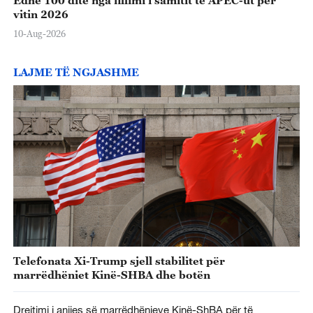
Edhe 100 ditë nga fillimi i samitit të APEC-ut për
vitin 2026
10-Aug-2026
LAJME TË NGJASHME
Telefonata Xi-Trump sjell stabilitet për
marrëdhëniet Kinë-SHBA dhe botën
Drejtimi i anijes së marrëdhënieve Kinë-ShBA për të