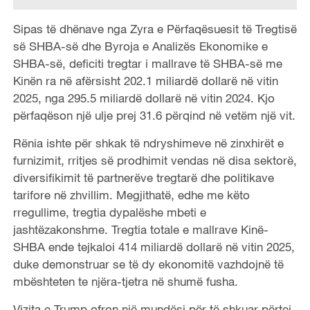
Sipas të dhënave nga Zyra e Përfaqësuesit të Tregtisë
së SHBA-së dhe Byroja e Analizës Ekonomike e
SHBA-së, deficiti tregtar i mallrave të SHBA-së me
Kinën ra në afërsisht 202.1 miliardë dollarë në vitin
2025, nga 295.5 miliardë dollarë në vitin 2024. Kjo
përfaqëson një ulje prej 31.6 përqind në vetëm një vit.
Rënia ishte për shkak të ndryshimeve në zinxhirët e
furnizimit, rritjes së prodhimit vendas në disa sektorë,
diversifikimit të partnerëve tregtarë dhe politikave
tarifore në zhvillim. Megjithatë, edhe me këto
rregullime, tregtia dypalëshe mbeti e
jashtëzakonshme. Tregtia totale e mallrave Kinë-
SHBA ende tejkaloi 414 miliardë dollarë në vitin 2025,
duke demonstruar se të dy ekonomitë vazhdojnë të
mbështeten te njëra-tjetra në shumë fusha.
Vizita e Trump ofron një mundësi për të shkuar përtej