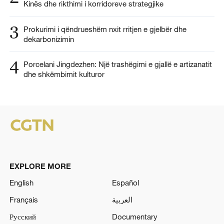
Kinës dhe rikthimi i korridoreve strategjike
3
Prokurimi i qëndrueshëm nxit rritjen e gjelbër dhe
dekarbonizimin
4
Porcelani Jingdezhen: Një trashëgimi e gjallë e artizanatit
dhe shkëmbimit kulturor
EXPLORE MORE
English
Español
Français
العربية
Русский
Documentary