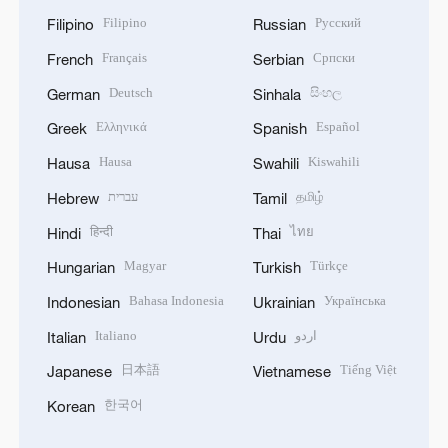
Filipino
Русский
Filipino
Russian
Français
Српски
French
Serbian
Deutsch
සිංහල
German
Sinhala
Ελληνικά
Español
Greek
Spanish
Hausa
Kiswahili
Hausa
Swahili
עברית
தமிழ்
Hebrew
Tamil
हिन्दी
ไทย
Hindi
Thai
Magyar
Türkçe
Hungarian
Turkish
Bahasa Indonesia
Українська
Indonesian
Ukrainian
Italiano
اردو
Italian
Urdu
日本語
Tiếng Việt
Japanese
Vietnamese
한국어
Korean