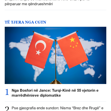
përparuar me qëndrueshmëri
TË TJERA NGA CGTN
1
Nga Bosfori në Jance: Turqi-Kinë në 55 vjetorin e
marrëdhënieve diplomatike
2
Pse gjeografia ende sundon: Nisma “Brez dhe Rrugë” e