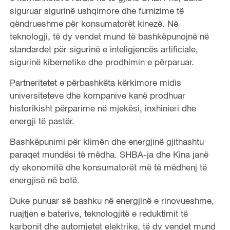
siguruar sigurinë ushqimore dhe furnizime të
qëndrueshme për konsumatorët kinezë. Në
teknologji, të dy vendet mund të bashkëpunojnë në
standardet për sigurinë e inteligjencës artificiale,
sigurinë kibernetike dhe prodhimin e përparuar.
Partneritetet e përbashkëta kërkimore midis
universiteteve dhe kompanive kanë prodhuar
historikisht përparime në mjekësi, inxhinieri dhe
energji të pastër.
Bashkëpunimi për klimën dhe energjinë gjithashtu
paraqet mundësi të mëdha. SHBA-ja dhe Kina janë
dy ekonomitë dhe konsumatorët më të mëdhenj të
energjisë në botë.
Duke punuar së bashku në energjinë e rinovueshme,
ruajtjen e baterive, teknologjitë e reduktimit të
karbonit dhe automjetet elektrike, të dy vendet mund