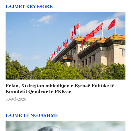
LAJMET KRYESORE
Pekin, Xi drejton mbledhjen e Byrosë Politike të
Komitetit Qendror të PKK-së
30-Jul-2026
LAJME TË NGJASHME