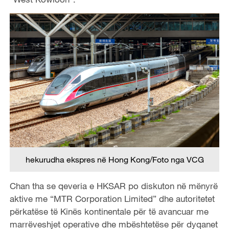
hekurudha ekspres në Hong Kong/Foto nga VCG
Chan tha se qeveria e HKSAR po diskuton në mënyrë
aktive me “MTR Corporation Limited” dhe autoritetet
përkatëse të Kinës kontinentale për të avancuar me
marrëveshjet operative dhe mbështetëse për dyqanet