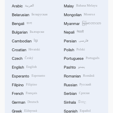
العربية
Bahasa Melayu
Arabic
Malay
Беларуская
Монгол
Belarusian
Mongolian
বাংলা
မြန်မာဘာသာ
Bengali
Myanmar
Български
नेपाली
Bulgarian
Nepali
ខ្មែរ
فارسی
Cambodian
Persian
Hrvatski
Polski
Croatian
Polish
Český
Português
Czech
Portuguese
English
پښتو
English
Pashto
Esperanto
Română
Esperanto
Romanian
Filipino
Русский
Filipino
Russian
Français
Српски
French
Serbian
Deutsch
සිංහල
German
Sinhala
Ελληνικά
Español
Greek
Spanish