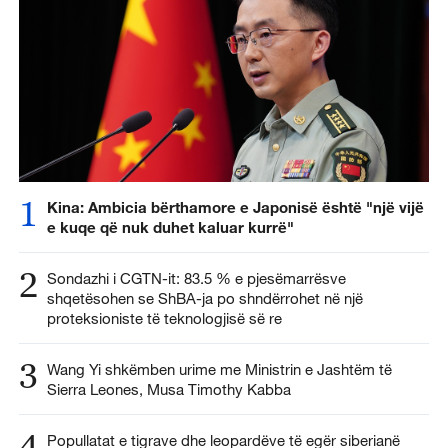
1
Kina: Ambicia bërthamore e Japonisë është "një vijë
e kuqe që nuk duhet kaluar kurrë"
2
Sondazhi i CGTN-it: 83.5 % e pjesëmarrësve
shqetësohen se ShBA-ja po shndërrohet në një
proteksioniste të teknologjisë së re
3
Wang Yi shkëmben urime me Ministrin e Jashtëm të
Sierra Leones, Musa Timothy Kabba
4
Popullatat e tigrave dhe leopardëve të egër siberianë