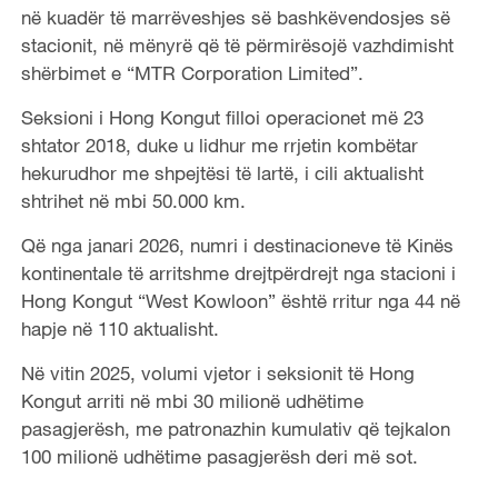
në kuadër të marrëveshjes së bashkëvendosjes së
stacionit, në mënyrë që të përmirësojë vazhdimisht
shërbimet e “MTR Corporation Limited”.
Seksioni i Hong Kongut filloi operacionet më 23
shtator 2018, duke u lidhur me rrjetin kombëtar
hekurudhor me shpejtësi të lartë, i cili aktualisht
shtrihet në mbi 50.000 km.
Që nga janari 2026, numri i destinacioneve të Kinës
kontinentale të arritshme drejtpërdrejt nga stacioni i
Hong Kongut “West Kowloon” është rritur nga 44 në
hapje në 110 aktualisht.
Në vitin 2025, volumi vjetor i seksionit të Hong
Kongut arriti në mbi 30 milionë udhëtime
pasagjerësh, me patronazhin kumulativ që tejkalon
100 milionë udhëtime pasagjerësh deri më sot.