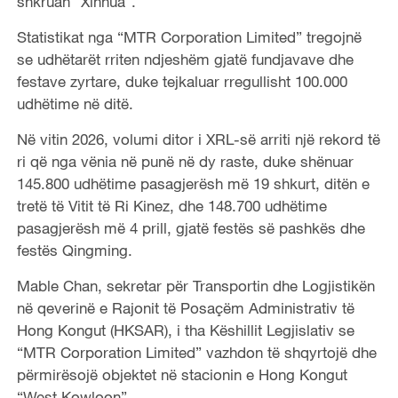
shkruan “Xinhua”.
Statistikat nga “MTR Corporation Limited” tregojnë
se udhëtarët rriten ndjeshëm gjatë fundjavave dhe
festave zyrtare, duke tejkaluar rregullisht 100.000
udhëtime në ditë.
Në vitin 2026, volumi ditor i XRL-së arriti një rekord të
ri që nga vënia në punë në dy raste, duke shënuar
145.800 udhëtime pasagjerësh më 19 shkurt, ditën e
tretë të Vitit të Ri Kinez, dhe 148.700 udhëtime
pasagjerësh më 4 prill, gjatë festës së pashkës dhe
festës Qingming.
Mable Chan, sekretar për Transportin dhe Logjistikën
në qeverinë e Rajonit të Posaçëm Administrativ të
Hong Kongut (HKSAR), i tha Këshillit Legjislativ se
“MTR Corporation Limited” vazhdon të shqyrtojë dhe
përmirësojë objektet në stacionin e Hong Kongut
“West Kowloon”.