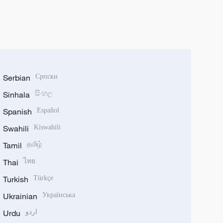
Serbian
Српски
Sinhala
සිංහල
Spanish
Español
Swahili
Kiswahili
Tamil
தமிழ்
Thai
ไทย
Turkish
Türkçe
Ukrainian
Українська
Urdu
اردو