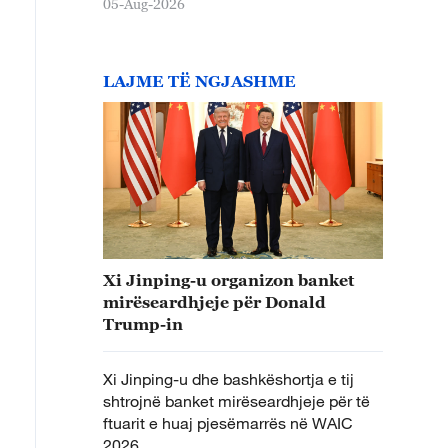
05-Aug-2026
LAJME TË NGJASHME
Xi Jinping-u organizon banket
mirëseardhjeje për Donald
Trump-in
Xi Jinping-u dhe bashkëshortja e tij
shtrojnë banket mirëseardhjeje për të
ftuarit e huaj pjesëmarrës në WAIC
2026