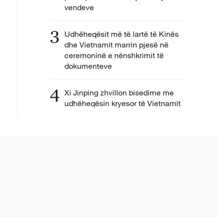
vendeve
3
Udhëheqësit më të lartë të Kinës
dhe Vietnamit marrin pjesë në
ceremoninë e nënshkrimit të
dokumenteve
4
Xi Jinping zhvillon bisedime me
udhëheqësin kryesor të Vietnamit