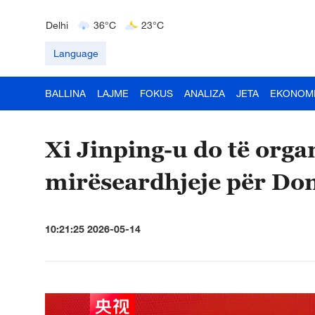
Delhi
36°C
23°C
Hyderabad
42°C
28°C
Mumbai
31°C
27°C
Language
BALLINA
LAJME
FOKUS
ANALIZA
JETA
EKONOM
Xi Jinping-u do të orga
mirëseardhjeje për Do
10:21:25 2026-05-14