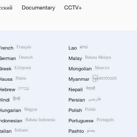
сский
Documentary
CCTV+
French
Français
Lao
ລາວ
German
Deutsch
Malay
Bahasa Melayu
Greek
Ελληνικά
Mongolian
Монгол
Hausa
Hausa
Myanmar
မြန်မာဘာသာ
Hebrew
עברית
Nepali
नेपाली
Hindi
हिन्दी
Persian
فارسی
Hungarian
Magyar
Polish
Polski
Indonesian
Bahasa Indonesia
Portuguese
Português
Italian
Italiano
Pashto
پښتو