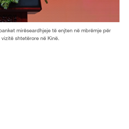
ë banket mirëseardhjeje të enjten në mbrëmje për
 vizitë shtetërore në Kinë.