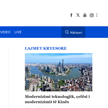
VIDEO
LIVE
Kërkoni
LAJMET KRYESORE
Modernizimi teknologjik, çelësi i
modernizimit të Kinës