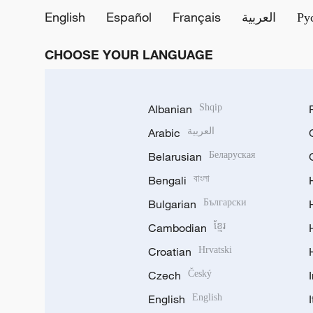
English
Español
Français
العربية
Ру
CHOOSE YOUR LANGUAGE
Albanian
Shqip
Arabic
العربية
Belarusian
Беларуская
Bengali
বাংলা
Bulgarian
Български
Cambodian
ខ្មែរ
Croatian
Hrvatski
Czech
Český
English
English