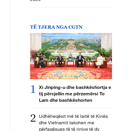
TË TJERA NGA CGTN
1
Xi Jinping-u dhe bashkëshortja e
tij përcjellin me përzemërsi To
Lam dhe bashkëshorten
2
Udhëheqësit më të lartë të Kinës
dhe Vietnamit takohen me
përfaqësues të të rinjve të dy