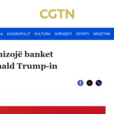
IA
KOZMOPOLIT
KULTURA
SHËNDETI
SPORTI
ARGËTIMI
nizojë banket
nald Trump-in