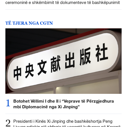
ceremoninë e shkëmbimit të dokumenteve të bashkëpunimit
TË TJERA NGA CGTN
1
Botohet Vëllimi I dhe II i “Veprave të Përzgjedhura
mbi Diplomacinë nga Xi Jinping”
2
Presidenti i Kinës Xi Jinping dhe bashkëshortja Peng
Liyuan ndjekin një shfaqje të veçantë kulturore në Korenë