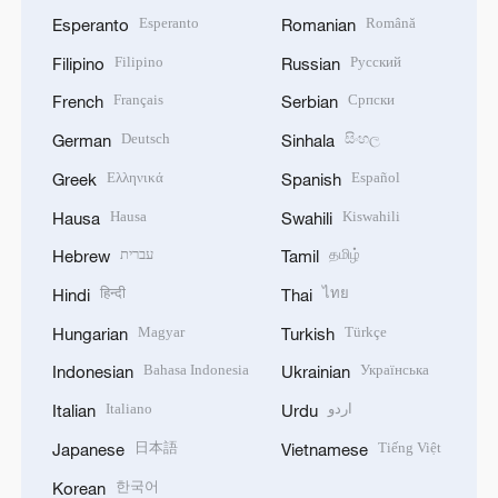
Esperanto
Română
Esperanto
Romanian
Filipino
Русский
Filipino
Russian
Français
Српски
French
Serbian
Deutsch
සිංහල
German
Sinhala
Ελληνικά
Español
Greek
Spanish
Hausa
Kiswahili
Hausa
Swahili
עברית
தமிழ்
Hebrew
Tamil
हिन्दी
ไทย
Hindi
Thai
Magyar
Türkçe
Hungarian
Turkish
Bahasa Indonesia
Українська
Indonesian
Ukrainian
Italiano
اردو
Italian
Urdu
日本語
Tiếng Việt
Japanese
Vietnamese
한국어
Korean