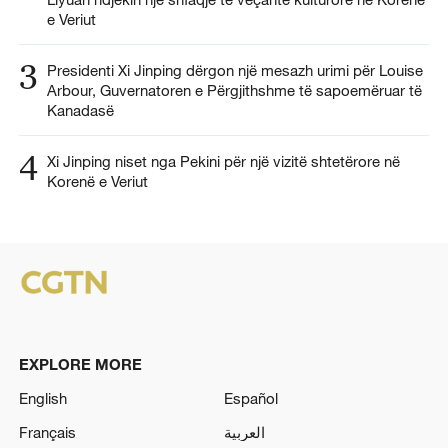
e Veriut
3
Presidenti Xi Jinping dërgon një mesazh urimi për Louise
Arbour, Guvernatoren e Përgjithshme të sapoemëruar të
Kanadasë
4
Xi Jinping niset nga Pekini për një vizitë shtetërore në
Korenë e Veriut
EXPLORE MORE
English
Español
Français
العربية