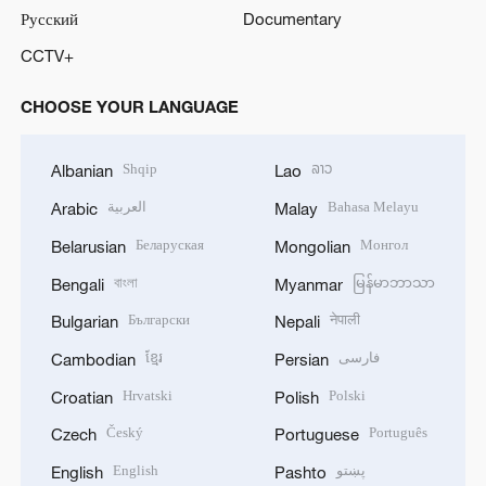
Русский
Documentary
CCTV+
CHOOSE YOUR LANGUAGE
Shqip
ລາວ
Albanian
Lao
العربية
Bahasa Melayu
Arabic
Malay
Беларуская
Монгол
Belarusian
Mongolian
বাংলা
မြန်မာဘာသာ
Bengali
Myanmar
Български
नेपाली
Bulgarian
Nepali
ខ្មែរ
فارسی
Cambodian
Persian
Hrvatski
Polski
Croatian
Polish
Český
Português
Czech
Portuguese
English
پښتو
English
Pashto