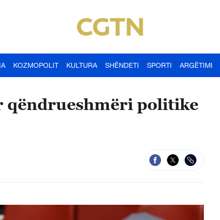
IA
KOZMOPOLIT
KULTURA
SHËNDETI
SPORTI
ARGËTIMI
ër qëndrueshmëri politike