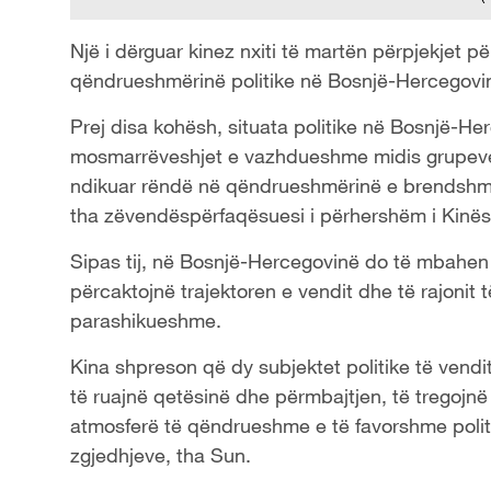
Një i dërguar kinez nxiti të martën përpjekjet pë
qëndrueshmërinë politike në Bosnjë-Hercegovi
Prej disa kohësh, situata politike në Bosnjë-
mosmarrëveshjet e vazhdueshme midis grupeve 
ndikuar rëndë në qëndrueshmërinë e brendshme 
tha zëvendëspërfaqësuesi i përhershëm i Kinë
Sipas tij, në Bosnjë-Hercegovinë do të mbahen z
përcaktojnë trajektoren e vendit dhe të rajonit 
parashikueshme.
Kina shpreson që dy subjektet politike të vendit,
të ruajnë qetësinë dhe përmbajtjen, të tregojnë 
atmosferë të qëndrueshme e të favorshme politi
zgjedhjeve, tha Sun.