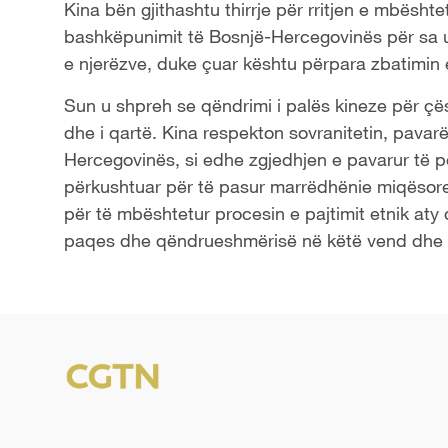
Kina bën gjithashtu thirrje për rritjen e mbësh
bashkëpunimit të Bosnjë-Hercegovinës për sa u
e njerëzve, duke çuar kështu përpara zbatimin e
Sun u shpreh se qëndrimi i palës kineze për ç
dhe i qartë. Kina respekton sovranitetin, pavarës
Hercegovinës, si edhe zgjedhjen e pavarur të po
përkushtuar për të pasur marrëdhënie miqësore
për të mbështetur procesin e pajtimit etnik aty d
paqes dhe qëndrueshmërisë në këtë vend dhe të