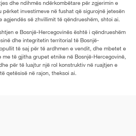
tetjes dhe ndihmës ndërkombëtare për zgjerimin e
 përket investimeve në fushat që sigurojnë jetesën
 agjendës së zhvillimit të qëndrueshëm, shtoi ai.
ështjen e Bosnjë-Hercegovinës është i qëndrueshëm
inë dhe integritetin territorial të Bosnjë-
pullit të saj për të ardhmen e vendit, dhe mbetet e
 me të gjitha grupet etnike në Bosnjë-Hercegovinë,
he për të luajtur një rol konstruktiv në ruajtjen e
 qetësisë në rajon, theksoi ai.