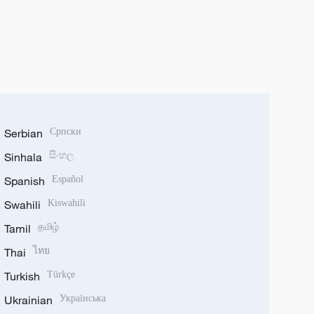
Serbian
Српски
Sinhala
සිංහල
Spanish
Español
Swahili
Kiswahili
Tamil
தமிழ்
Thai
ไทย
Turkish
Türkçe
Ukrainian
Українська