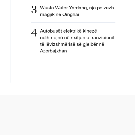
3
Wuste Water Yardang, një peizazh
magjik në Qinghai
4
Autobusët elektrikë kinezë
ndihmojnë në nxitjen e tranzicionit
të lëvizshmërisë së gjelbër në
Azerbajxhan