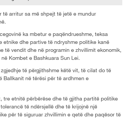
r të arritur sa më shpejt të jetë e mundur
në.
Hercegovinë ka mbetur e paqëndrueshme, teksa
etnike dhe partive të ndryshme politike kanë
të vendit dhe në programin e zhvillimit ekonomik,
s në Kombet e Bashkuara Sun Lei.
gjedhje të përgjithshme këtë vit, të cilat do të
të Ballkanit në tërësi për të ardhmen e
 tre etnitë përbërëse dhe të gjitha partitë politike
tolerancë të ndërsjellë dhe të krijojnë një
ke për të siguruar zhvillimin e qetë dhe paqësor të