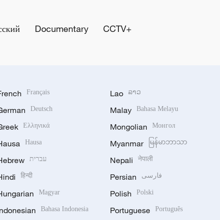
сский
Documentary
CCTV+
French
Français
Lao
ລາວ
German
Deutsch
Malay
Bahasa Melayu
Greek
Ελληνικά
Mongolian
Монгол
Hausa
Hausa
Myanmar
မြန်မာဘာသာ
Hebrew
עברית
Nepali
नेपाली
Hindi
हिन्दी
Persian
فارسی
Hungarian
Magyar
Polish
Polski
Indonesian
Bahasa Indonesia
Portuguese
Português