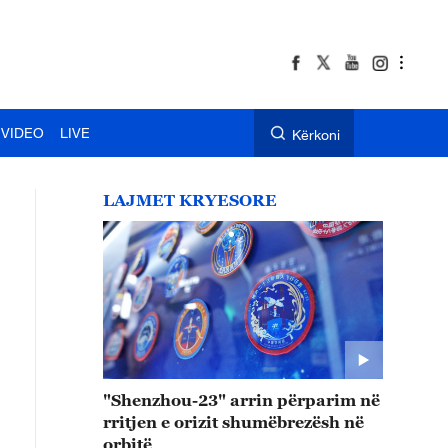
VIDEO
LIVE
Kërkoni
LAJMET KRYESORE
"Shenzhou-23" arrin përparim në
rritjen e orizit shumëbrezësh në
orbitë