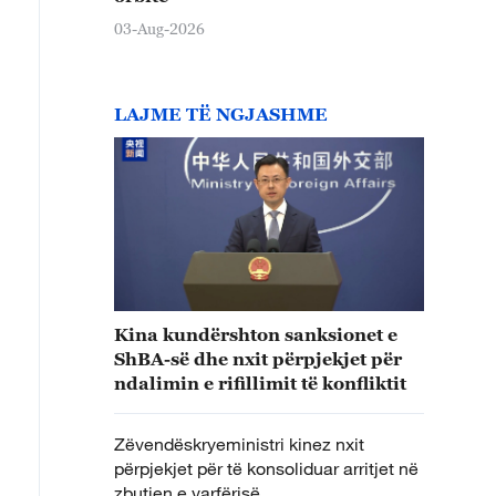
03-Aug-2026
LAJME TË NGJASHME
Kina kundërshton sanksionet e
ShBA-së dhe nxit përpjekjet për
ndalimin e rifillimit të konfliktit
Zëvendëskryeministri kinez nxit
përpjekjet për të konsoliduar arritjet në
zbutjen e varfërisë