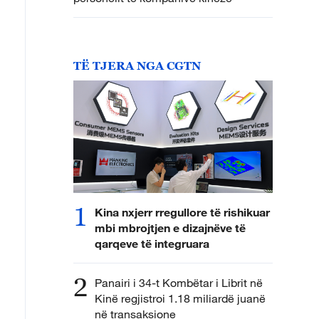
TË TJERA NGA CGTN
1
Kina nxjerr rregullore të rishikuar
mbi mbrojtjen e dizajnëve të
qarqeve të integruara
2
Panairi i 34-t Kombëtar i Librit në
Kinë regjistroi 1.18 miliardë juanë
në transaksione