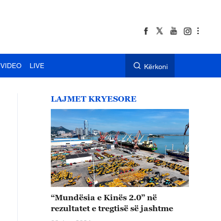
VIDEO
LIVE
Kërkoni
LAJMET KRYESORE
“Mundësia e Kinës 2.0” në
rezultatet e tregtisë së jashtme