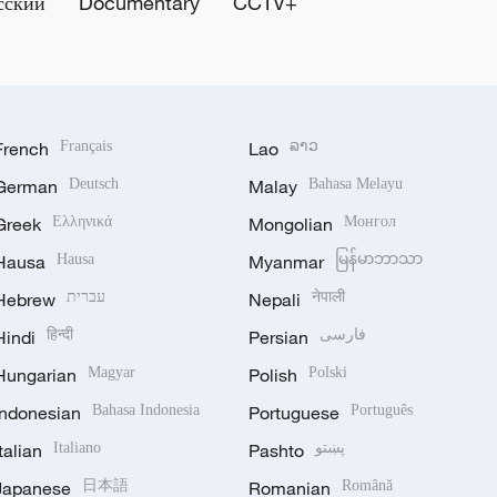
сский
Documentary
CCTV+
French
Français
Lao
ລາວ
German
Deutsch
Malay
Bahasa Melayu
Greek
Ελληνικά
Mongolian
Монгол
Hausa
Hausa
Myanmar
မြန်မာဘာသာ
Hebrew
עברית
Nepali
नेपाली
Hindi
हिन्दी
Persian
فارسی
Hungarian
Magyar
Polish
Polski
Indonesian
Bahasa Indonesia
Portuguese
Português
Italian
Italiano
Pashto
پښتو
Japanese
日本語
Romanian
Română