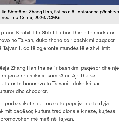
lin Shtetëror, Zhang Han, flet në një konferencë për shtyp
 Kinës, më 13 maj 2026. /CMG
anë Këshillit të Shtetit, i bëri thirrje të mërkurën
mëve në Tajvan, duke thënë se ribashkimi paqësor
ë Tajvanit, do të zgjeronte mundësitë e zhvillimit
nësja Zhang Han tha se "ribashkimi paqësor dhe një
ritjen e ribashkimit kombëtar. Ajo tha se
kulturor të banorëve të Tajvanit, duke krijuar
kulturor dhe shoqëror.
 e përbashkët shpirtërore të popujve në të dyja
kimit paqësor, kultura tradicionale kineze, kujtesa
e promovohen më mirë në Tajvan.