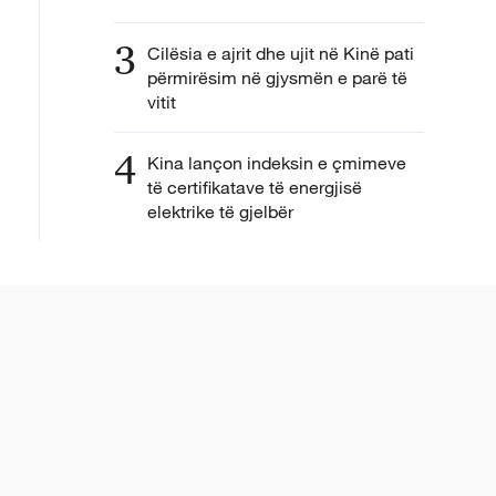
3
Cilësia e ajrit dhe ujit në Kinë pati
përmirësim në gjysmën e parë të
vitit
4
Kina lançon indeksin e çmimeve
të certifikatave të energjisë
elektrike të gjelbër