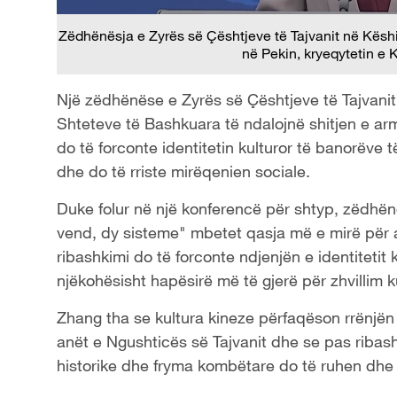
Zëdhënësja e Zyrës së Çështjeve të Tajvanit në Këshil
në Pekin, kryeqytetin e
Një zëdhënëse e Zyrës së Çështjeve të Tajvanit pr
Shteteve të Bashkuara të ndalojnë shitjen e ar
do të forconte identitetin kulturor të banorëve t
dhe do të rriste mirëqenien sociale.
Duke folur në një konferencë për shtyp, zëdhë
vend, dy sisteme" mbetet qasja më e mirë për ar
ribashkimi do të forconte ndjenjën e identitetit 
njëkohësisht hapësirë ​​më të gjerë për zhvillim 
Zhang tha se kultura kineze përfaqëson rrënjën
anët e Ngushticës së Tajvanit dhe se pas ribash
historike dhe fryma kombëtare do të ruhen dh