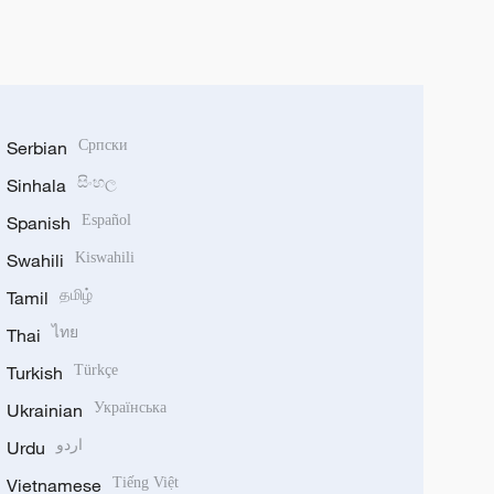
Serbian
Српски
Sinhala
සිංහල
Spanish
Español
Swahili
Kiswahili
Tamil
தமிழ்
Thai
ไทย
Turkish
Türkçe
Ukrainian
Українська
Urdu
اردو
Vietnamese
Tiếng Việt