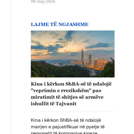
08-Aug-2026
LAJME TË NGJASHME
Kina i kërkon ShBA-së të ndalojë
"veprimin e rrezikshëm" pas
miratimit të shitjes së armëve
ishullit të Tajvanit
Kina i kërkon ShBA-së të ndalojë
marrjen e pajustifikuar në pyetje të
personelit të kompanive kineze