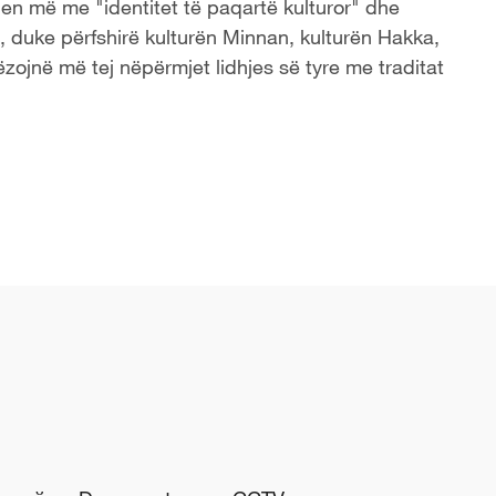
llen më me "identitet të paqartë kulturor" dhe
le, duke përfshirë kulturën Minnan, kulturën Hakka,
lëzojnë më tej nëpërmjet lidhjes së tyre me traditat