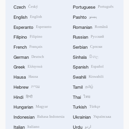
Český
Português
Czech
Portuguese
English
پښتو
English
Pashto
Esperanto
Română
Esperanto
Romanian
Filipino
Русский
Filipino
Russian
Français
Српски
French
Serbian
Deutsch
සිංහල
German
Sinhala
Ελληνικά
Español
Greek
Spanish
Hausa
Kiswahili
Hausa
Swahili
עברית
தமிழ்
Hebrew
Tamil
हिन्दी
ไทย
Hindi
Thai
Magyar
Türkçe
Hungarian
Turkish
Bahasa Indonesia
Українська
Indonesian
Ukrainian
Italiano
اردو
Italian
Urdu