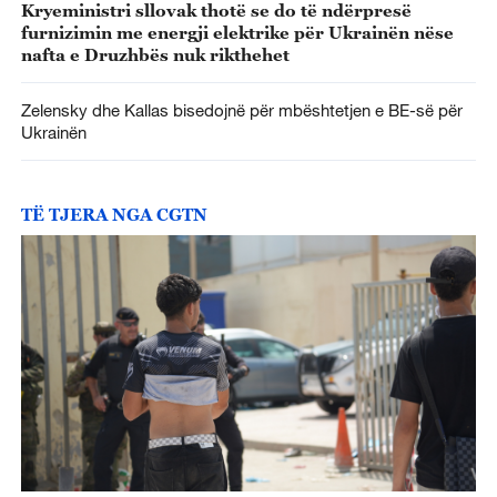
Kryeministri sllovak thotë se do të ndërpresë
furnizimin me energji elektrike për Ukrainën nëse
nafta e Druzhbës nuk rikthehet
Zelensky dhe Kallas bisedojnë për mbështetjen e BE-së për
Ukrainën
TË TJERA NGA CGTN