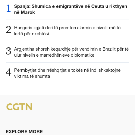
1
Spanja: Shumica e emigrantëve në Ceuta u rikthyen
në Marok
2
Hungaria zgjati deri të premten alarmin e nivelit më të
lartë për nxehtësi
3
Argjentina shpreh keqardhje për vendimin e Brazilit për të
ulur nivelin e marrëdhënieve diplomatike
4
Përmbytjet dhe rrëshqitjet e tokës në Indi shkaktojnë
viktima të shumta
EXPLORE MORE