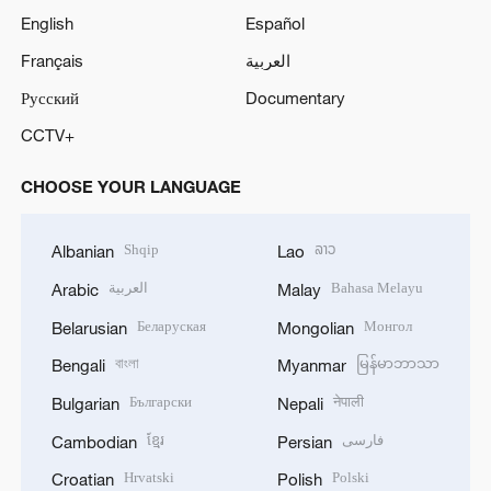
English
Español
Français
العربية
Русский
Documentary
CCTV+
CHOOSE YOUR LANGUAGE
Shqip
ລາວ
Albanian
Lao
العربية
Bahasa Melayu
Arabic
Malay
Беларуская
Монгол
Belarusian
Mongolian
বাংলা
မြန်မာဘာသာ
Bengali
Myanmar
Български
नेपाली
Bulgarian
Nepali
ខ្មែរ
فارسی
Cambodian
Persian
Hrvatski
Polski
Croatian
Polish