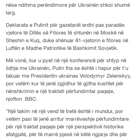
nëse ndihma perëndimore për Ukrainën shkoi shumë
larg.
Deklarata e Putinit për gazetarët erdhi pas paradës
vjetore të Ditës së Fitores të shtunën në Moskë në
Sheshin e Kuq, duke shënuar 81-vjetorin e fitores në
Luftën e Madhe Patriotike të Bashkimit Sovjetik.
Më vonë, kur u pyet në një konferencë për shtyp në
lidhje me Ukrainën, Putin tha se është i hapur për t'u
takuar me Presidentin ukrainas Volodymyr Zelenskyy,
por vetëm kur të jenë zgjidhur të gjitha kushtet për
nënshkrimin e një traktati përfundimtar paqeje,
njofton BBC.
"Një takim në një vend të tretë është i mundur, por
vetëm pasi të jenë arritur marrëveshje përfundimtare
për një traktat paqeje për një perspektivë historike
afatgjatë, për të marrë pjesë në këtë ngjarje dhe për