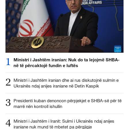
1
Ministri i Jashtëm iranian: Nuk do ta lejojmë SHBA-
në të përcaktojë fundin e luftës
2
Ministri i Jashtëm iranian dhe ai rus diskutojnë sulmin e
Ukrainës ndaj anijes iraniane në Detin Kaspik
3
Presidenti kuban denoncon përpjekjet e SHBA-së për të
marrë nën kontroll ishullin
4
Ministri i Jashtëm i Iranit: Sulmi i Ukrainës ndaj anijes
iraniane nuk mund të mbetet pa përgjigje