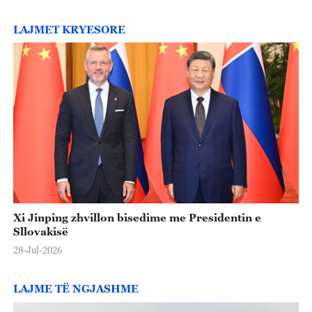
LAJMET KRYESORE
Xi Jinping zhvillon bisedime me Presidentin e
Sllovakisë
28-Jul-2026
LAJME TË NGJASHME