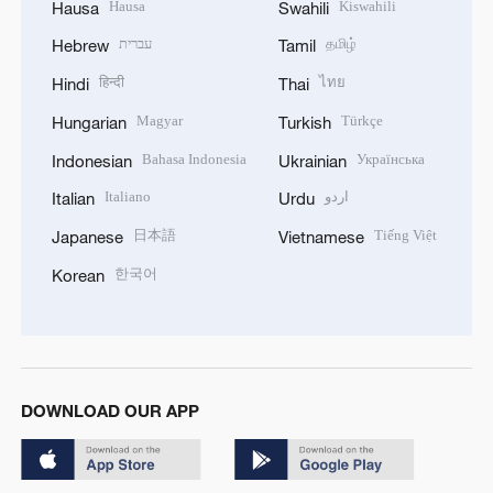
Hausa
Kiswahili
Hausa
Swahili
עברית
தமிழ்
Hebrew
Tamil
हिन्दी
ไทย
Hindi
Thai
Magyar
Türkçe
Hungarian
Turkish
Bahasa Indonesia
Українська
Indonesian
Ukrainian
Italiano
اردو
Italian
Urdu
日本語
Tiếng Việt
Japanese
Vietnamese
한국어
Korean
DOWNLOAD OUR APP