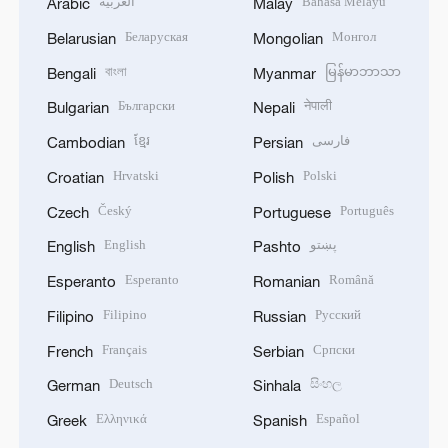
العربية
Bahasa Melayu
Arabic
Malay
Беларуская
Монгол
Belarusian
Mongolian
বাংলা
မြန်မာဘာသာ
Bengali
Myanmar
Български
नेपाली
Bulgarian
Nepali
ខ្មែរ
فارسی
Cambodian
Persian
Hrvatski
Polski
Croatian
Polish
Český
Português
Czech
Portuguese
English
پښتو
English
Pashto
Esperanto
Română
Esperanto
Romanian
Filipino
Русский
Filipino
Russian
Français
Српски
French
Serbian
Deutsch
සිංහල
German
Sinhala
Ελληνικά
Español
Greek
Spanish