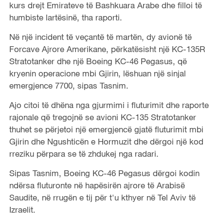
kurs drejt Emirateve të Bashkuara Arabe dhe filloi të
humbiste lartësinë, tha raporti.
Në një incident të veçantë të martën, dy avionë të
Forcave Ajrore Amerikane, përkatësisht një KC-135R
Stratotanker dhe një Boeing KC-46 Pegasus, që
kryenin operacione mbi Gjirin, lëshuan një sinjal
emergjence 7700, sipas Tasnim.
Ajo citoi të dhëna nga gjurmimi i fluturimit dhe raporte
rajonale që tregojnë se avioni KC-135 Stratotanker
thuhet se përjetoi një emergjencë gjatë fluturimit mbi
Gjirin dhe Ngushticën e Hormuzit dhe dërgoi një kod
rreziku përpara se të zhdukej nga radari.
Sipas Tasnim, Boeing KC-46 Pegasus dërgoi kodin
ndërsa fluturonte në hapësirën ajrore të Arabisë
Saudite, në rrugën e tij për t'u kthyer në Tel Aviv të
Izraelit.