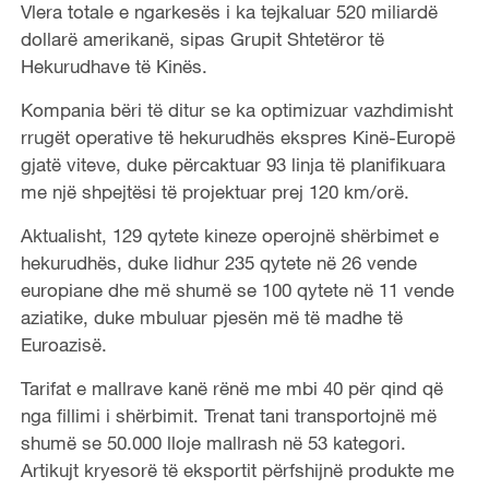
Vlera totale e ngarkesës i ka tejkaluar 520 miliardë
dollarë amerikanë, sipas Grupit Shtetëror të
Hekurudhave të Kinës.
Kompania bëri të ditur se ka optimizuar vazhdimisht
rrugët operative të hekurudhës ekspres Kinë-Europë
gjatë viteve, duke përcaktuar 93 linja të planifikuara
me një shpejtësi të projektuar prej 120 km/orë.
Aktualisht, 129 qytete kineze operojnë shërbimet e
hekurudhës, duke lidhur 235 qytete në 26 vende
europiane dhe më shumë se 100 qytete në 11 vende
aziatike, duke mbuluar pjesën më të madhe të
Euroazisë.
Tarifat e mallrave kanë rënë me mbi 40 për qind që
nga fillimi i shërbimit. Trenat tani transportojnë më
shumë se 50.000 lloje mallrash në 53 kategori.
Artikujt kryesorë të eksportit përfshijnë produkte me