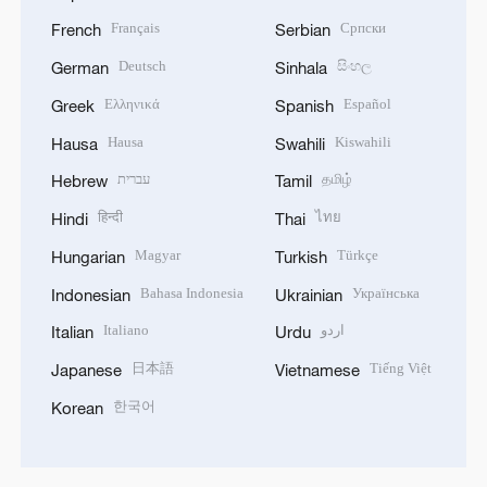
Français
Српски
French
Serbian
Deutsch
සිංහල
German
Sinhala
Ελληνικά
Español
Greek
Spanish
Hausa
Kiswahili
Hausa
Swahili
עברית
தமிழ்
Hebrew
Tamil
हिन्दी
ไทย
Hindi
Thai
Magyar
Türkçe
Hungarian
Turkish
Bahasa Indonesia
Українська
Indonesian
Ukrainian
Italiano
اردو
Italian
Urdu
日本語
Tiếng Việt
Japanese
Vietnamese
한국어
Korean