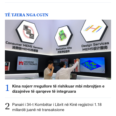
TË TJERA NGA CGTN
1
Kina nxjerr rregullore të rishikuar mbi mbrojtjen e
dizajnëve të qarqeve të integruara
2
Panairi i 34-t Kombëtar i Librit në Kinë regjistroi 1.18
miliardë juanë në transaksione