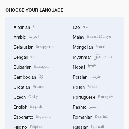
CHOOSE YOUR LANGUAGE
Shqip
ລາວ
Albanian
Lao
العربية
Bahasa Melayu
Arabic
Malay
Беларуская
Монгол
Belarusian
Mongolian
বাংলা
မြန်မာဘာသာ
Bengali
Myanmar
Български
नेपाली
Bulgarian
Nepali
ខ្មែរ
فارسی
Cambodian
Persian
Hrvatski
Polski
Croatian
Polish
Český
Português
Czech
Portuguese
English
پښتو
English
Pashto
Esperanto
Română
Esperanto
Romanian
Filipino
Русский
Filipino
Russian