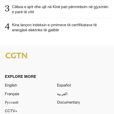
3
Cilësia e ajrit dhe ujit në Kinë pati përmirësim në gjysmën
e parë të vitit
4
Kina lançon indeksin e çmimeve të certifikatave të
energjisë elektrike të gjelbër
EXPLORE MORE
English
Español
Français
العربية
Русский
Documentary
CCTV+