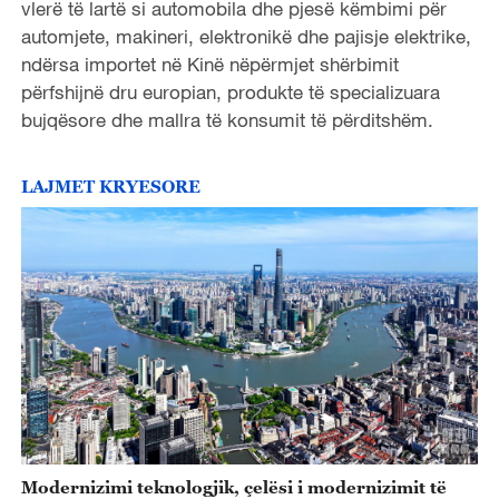
vlerë të lartë si automobila dhe pjesë këmbimi për
automjete, makineri, elektronikë dhe pajisje elektrike,
ndërsa importet në Kinë nëpërmjet shërbimit
përfshijnë dru europian, produkte të specializuara
bujqësore dhe mallra të konsumit të përditshëm.
LAJMET KRYESORE
Modernizimi teknologjik, çelësi i modernizimit të