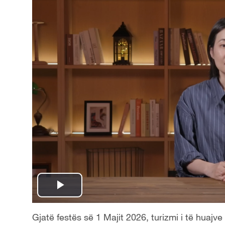
P
l
Gjatë festës së 1 Majit 2026, turizmi i të huajve n