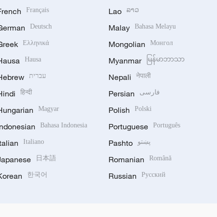
French
Français
Lao
ລາວ
German
Deutsch
Malay
Bahasa Melayu
Greek
Ελληνικά
Mongolian
Монгол
Hausa
Hausa
Myanmar
မြန်မာဘာသာ
Hebrew
עברית
Nepali
नेपाली
Hindi
हिन्दी
Persian
فارسی
Hungarian
Magyar
Polish
Polski
Indonesian
Bahasa Indonesia
Portuguese
Português
Italian
Italiano
Pashto
پښتو
Japanese
日本語
Romanian
Română
Korean
한국어
Russian
Русский