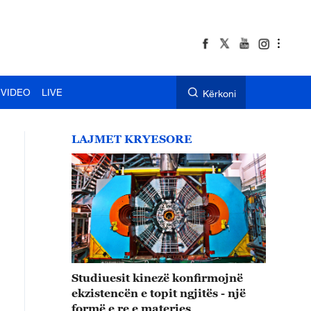
VIDEO
LIVE
Kërkoni
LAJMET KRYESORE
Studiuesit kinezë konfirmojnë
ekzistencën e topit ngjitës - një
formë e re e materies