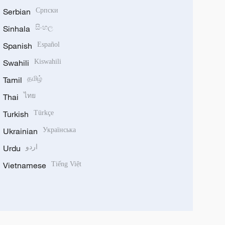
Serbian
Српски
Sinhala
සිංහල
Spanish
Español
Swahili
Kiswahili
Tamil
தமிழ்
Thai
ไทย
Turkish
Türkçe
Ukrainian
Українська
Urdu
اردو
Vietnamese
Tiếng Việt