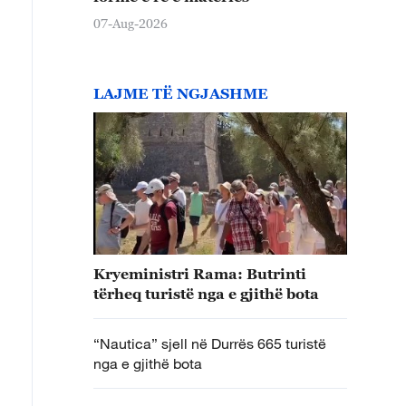
07-Aug-2026
LAJME TË NGJASHME
Kryeministri Rama: Butrinti
tërheq turistë nga e gjithë bota
“Nautica” sjell në Durrës 665 turistë
nga e gjithë bota