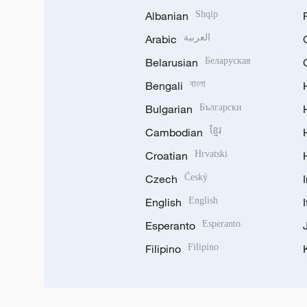
Albanian
Shqip
Arabic
العربية
Belarusian
Беларуская
Bengali
বাংলা
Bulgarian
Български
Cambodian
ខ្មែរ
Croatian
Hrvatski
Czech
Český
English
English
Esperanto
Esperanto
Filipino
Filipino