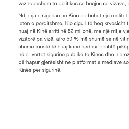
vazhdueshëm të politikës së heqjes se vizave, rez
a
Ndjenja e sigurisë në Kinë po bëhet një realite
y
jetën e përditshme. Kjo siguri tërheq kryesisht tu
huaj në Kinë arriti në 82 milionë, me një rritje v
V
vizitorë pa vizë, afro 50 % më shumë se në viti
shumë turistë të huaj kanë hedhur poshtë pik
i
ndier vërtet sigurinë publike të Kinës dhe njerë
d
përhapur gjerësisht në platformat e mediave soci
Kinës për sigurinë.
e
o