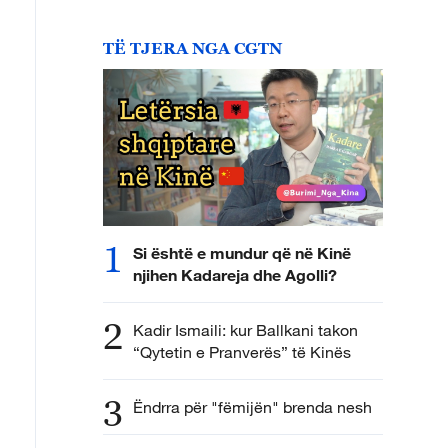
TË TJERA NGA CGTN
1
Si është e mundur që në Kinë
njihen Kadareja dhe Agolli?
2
Kadir Ismaili: kur Ballkani takon
“Qytetin e Pranverës” të Kinës
3
Ëndrra për "fëmijën" brenda nesh