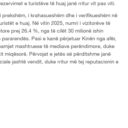
ervimet e turistëve të huaj janë rritur vit pas viti.
t i prekshëm, i krahasueshëm dhe i verifikueshëm në
ristët e huaj. Në vitin 2025, numri i vizitorëve të
jetore prej 26.4 %, nga të cilët 30 milionë ishin
n pararendës. Pasi e kanë përjetuar Kinën nga afër,
ëpamjet mashtruese të mediave perëndimore, duke
zit miqësorë. Përvojat e jetës së përditshme janë
ale jashtë vendit, duke rritur më tej reputacionin e