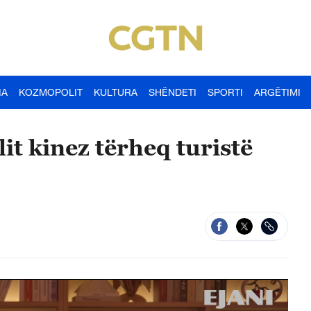
IA
KOZMOPOLIT
KULTURA
SHËNDETI
SPORTI
ARGËTIMI
lit kinez tërheq turistë