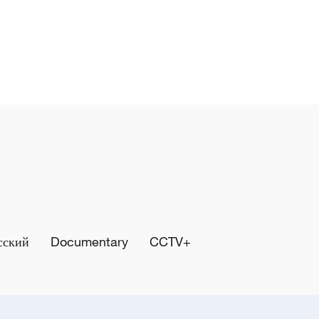
сский
Documentary
CCTV+