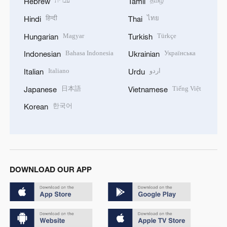
עברית
தமிழ்
Hebrew
Tamil
हिन्दी
ไทย
Hindi
Thai
Magyar
Türkçe
Hungarian
Turkish
Bahasa Indonesia
Українська
Indonesian
Ukrainian
Italiano
اردو
Italian
Urdu
日本語
Tiếng Việt
Japanese
Vietnamese
한국어
Korean
DOWNLOAD OUR APP