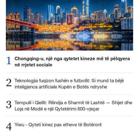
1
Chongqing-u, një nga qytetet kineze më të pëlqyera
në rrjetet sociale
2
Teknologjia fuqizon fushën e futbollit: Si mund ta bëjë
inteligjenca artificiale Kupën e Botës ndryshe
3
Tempulli i Qiellit: Rilindja e Sharmit të Lashtë — Shijet dhe
Loja në Modë e një Qytetërimi 600-vjeçar
4
Yiwu - Qyteti kinez pas etheve të Botërorit