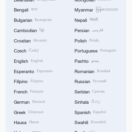
বাংলা
မြန်မာဘာသာ
Bengali
Myanmar
Български
नेपाली
Bulgarian
Nepali
ខ្មែរ
فارسی
Cambodian
Persian
Hrvatski
Polski
Croatian
Polish
Český
Português
Czech
Portuguese
English
پښتو
English
Pashto
Esperanto
Română
Esperanto
Romanian
Filipino
Русский
Filipino
Russian
Français
Српски
French
Serbian
Deutsch
සිංහල
German
Sinhala
Ελληνικά
Español
Greek
Spanish
Hausa
Kiswahili
Hausa
Swahili