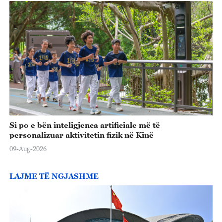
o
Si po e bën inteligjenca artificiale më të
personalizuar aktivitetin fizik në Kinë
09-Aug-2026
LAJME TË NGJASHME