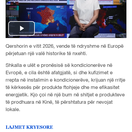
P
Qershorin e vitit 2026, vende të ndryshme në Europë
l
përjetuan një valë historike të nxehti.
a
Shkalla e ulët e pronësisë së kondicionerëve në
Evropë, e cila është afatgjatë, si dhe kufizimet e
y
rrepta në instalimin e kondicionerëve, krijuan një rritje
V
të kërkesës për produkte ftohjeje dhe me efikasitet
energjetik. Kjo çoi në një bum në shitjet e produkteve
i
të prodhuara në Kinë, të përshtatura për nevojat
lokale.
d
e
LAJMET KRYESORE