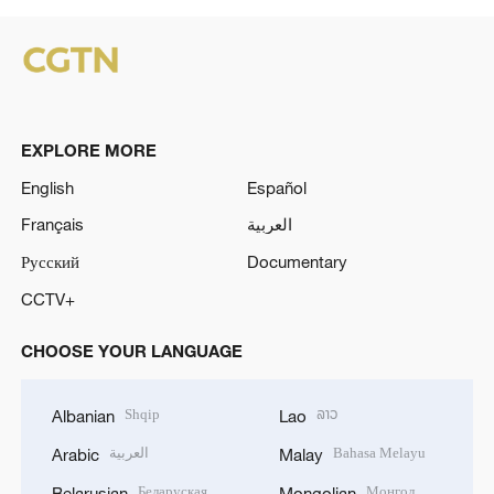
EXPLORE MORE
English
Español
Français
العربية
Русский
Documentary
CCTV+
CHOOSE YOUR LANGUAGE
Shqip
ລາວ
Albanian
Lao
العربية
Bahasa Melayu
Arabic
Malay
Беларуская
Монгол
Belarusian
Mongolian