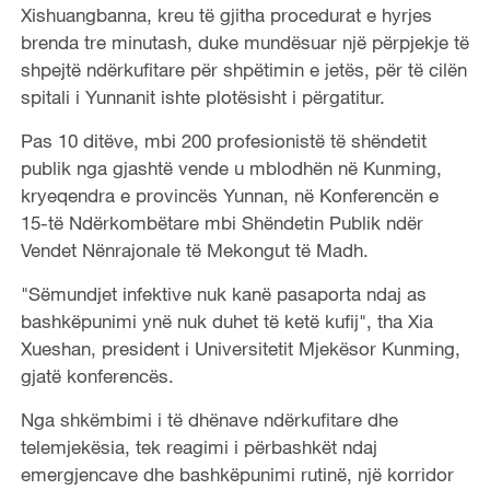
Xishuangbanna, kreu të gjitha procedurat e hyrjes
brenda tre minutash, duke mundësuar një përpjekje të
shpejtë ndërkufitare për shpëtimin e jetës, për të cilën
spitali i Yunnanit ishte plotësisht i përgatitur.
Pas 10 ditëve, mbi 200 profesionistë të shëndetit
publik nga gjashtë vende u mblodhën në Kunming,
kryeqendra e provincës Yunnan, në Konferencën e
15-të Ndërkombëtare mbi Shëndetin Publik ndër
Vendet Nënrajonale të Mekongut të Madh.
"Sëmundjet infektive nuk kanë pasaporta ndaj as
bashkëpunimi ynë nuk duhet të ketë kufij", tha Xia
Xueshan, president i Universitetit Mjekësor Kunming,
gjatë konferencës.
Nga shkëmbimi i të dhënave ndërkufitare dhe
telemjekësia, tek reagimi i përbashkët ndaj
emergjencave dhe bashkëpunimi rutinë, një korridor