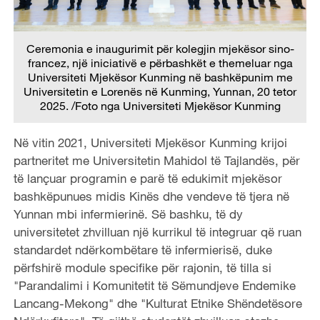
Ceremonia e inaugurimit për kolegjin mjekësor sino-
francez, një iniciativë e përbashkët e themeluar nga
Universiteti Mjekësor Kunming në bashkëpunim me
Universitetin e Lorenës në Kunming, Yunnan, 20 tetor
2025. /Foto nga Universiteti Mjekësor Kunming
Në vitin 2021, Universiteti Mjekësor Kunming krijoi
partneritet me Universitetin Mahidol të Tajlandës, për
të lançuar programin e parë të edukimit mjekësor
bashkëpunues midis Kinës dhe vendeve të tjera në
Yunnan mbi infermierinë. Së bashku, të dy
universitetet zhvilluan një kurrikul të integruar që ruan
standardet ndërkombëtare të infermierisë, duke
përfshirë module specifike për rajonin, të tilla si
"Parandalimi i Komunitetit të Sëmundjeve Endemike
Lancang-Mekong" dhe "Kulturat Etnike Shëndetësore