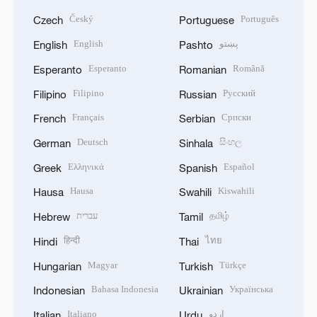
Český
Português
Czech
Portuguese
English
پښتو
English
Pashto
Esperanto
Română
Esperanto
Romanian
Filipino
Русский
Filipino
Russian
Français
Српски
French
Serbian
Deutsch
සිංහල
German
Sinhala
Ελληνικά
Español
Greek
Spanish
Hausa
Kiswahili
Hausa
Swahili
עברית
தமிழ்
Hebrew
Tamil
हिन्दी
ไทย
Hindi
Thai
Magyar
Türkçe
Hungarian
Turkish
Bahasa Indonesia
Українська
Indonesian
Ukrainian
Italiano
اردو
Italian
Urdu