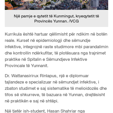
Një pamje e qytetit të Kunmingut, kryeqytetit të
Provincës Yunnan. /VCG
Kurrikula është hartuar qëllimisht për ndikim në botën
reale. Kurset në epidemiologji dhe sëmundje
infektive, integrojnë raste studimore mbi parandalimin
dhe kontrollin ndërkufitar, të plotësuara nga trajnimet
praktike në Spitalin e Sëmundjeve Infektive
Provincale të Yunnanit.
Dr. Wattanasirirux Rinlapus, një e diplomuar
tajlandeze e specializuar në sëmundjet infektive, i
zbaton studimet e saj sistematike të melioidozës dhe
tifos së shkurreve, të bazuara në Yunnan, drejtësisht
në praktikën e saj në shtëpi.
Një tjetër ish-student, Hasan Shahriar nga