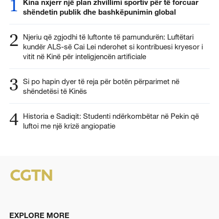
1
Kina nxjerr një plan zhvillimi sportiv për të forcuar
shëndetin publik dhe bashkëpunimin global
2
Njeriu që zgjodhi të luftonte të pamundurën: Luftëtari
kundër ALS-së Cai Lei nderohet si kontribuesi kryesor i
vitit në Kinë për inteligjencën artificiale
3
Si po hapin dyer të reja për botën përparimet në
shëndetësi të Kinës
4
Historia e Sadiqit: Studenti ndërkombëtar në Pekin që
luftoi me një krizë angiopatie
EXPLORE MORE