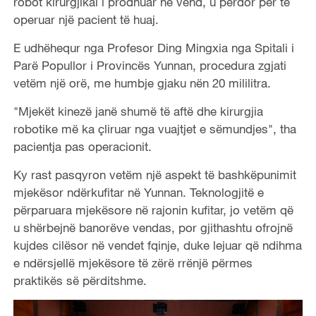
robot kirurgjikal i prodhuar në vend, u përdor për të
operuar një pacient të huaj.
E udhëhequr nga Profesor Ding Mingxia nga Spitali i
Parë Popullor i Provincës Yunnan, procedura zgjati
vetëm një orë, me humbje gjaku nën 20 mililitra.
"Mjekët kinezë janë shumë të aftë dhe kirurgjia
robotike më ka çliruar nga vuajtjet e sëmundjes", tha
pacientja pas operacionit.
Ky rast pasqyron vetëm një aspekt të bashkëpunimit
mjekësor ndërkufitar në Yunnan. Teknologjitë e
përparuara mjekësore në rajonin kufitar, jo vetëm që
u shërbejnë banorëve vendas, por gjithashtu ofrojnë
kujdes cilësor në vendet fqinje, duke lejuar që ndihma
e ndërsjellë mjekësore të zërë rrënjë përmes
praktikës së përditshme.