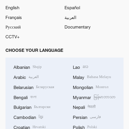
English
Español
Français
العربية
Русский
Documentary
CCTV+
CHOOSE YOUR LANGUAGE
Shqip
ລາວ
Albanian
Lao
العربية
Bahasa Melayu
Arabic
Malay
Беларуская
Монгол
Belarusian
Mongolian
বাংলা
မြန်မာဘာသာ
Bengali
Myanmar
Български
नेपाली
Bulgarian
Nepali
ខ្មែរ
فارسی
Cambodian
Persian
Hrvatski
Polski
Croatian
Polish