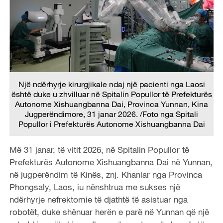
Një ndërhyrje kirurgjikale ndaj një pacienti nga Laosi
është duke u zhvilluar në Spitalin Popullor të Prefekturës
Autonome Xishuangbanna Dai, Provinca Yunnan, Kina
Jugperëndimore, 31 janar 2026. /Foto nga Spitali
Popullor i Prefekturës Autonome Xishuangbanna Dai
Më 31 janar, të vitit 2026, në Spitalin Popullor të
Prefekturës Autonome Xishuangbanna Dai në Yunnan,
në jugperëndim të Kinës, znj. Khanlar nga Provinca
Phongsaly, Laos, iu nënshtrua me sukses një
ndërhyrje nefrektomie të djathtë të asistuar nga
robotët, duke shënuar herën e parë në Yunnan që një