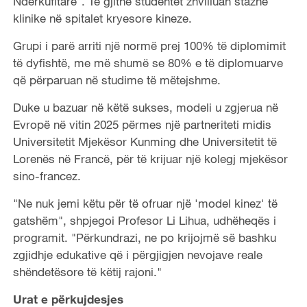
Ndërkufitare". Të gjithë studentët zhvilluan stazhe
klinike në spitalet kryesore kineze.
Grupi i parë arriti një normë prej 100% të diplomimit
të dyfishtë, me më shumë se 80% e të diplomuarve
që përparuan në studime të mëtejshme.
Duke u bazuar në këtë sukses, modeli u zgjerua në
Evropë në vitin 2025 përmes një partneriteti midis
Universitetit Mjekësor Kunming dhe Universitetit të
Lorenës në Francë, për të krijuar një kolegj mjekësor
sino-francez.
"Ne nuk jemi këtu për të ofruar një 'model kinez' të
gatshëm", shpjegoi Profesor Li Lihua, udhëheqës i
programit. "Përkundrazi, ne po krijojmë së bashku
zgjidhje edukative që i përgjigjen nevojave reale
shëndetësore të këtij rajoni."
Urat e përkujdesjes