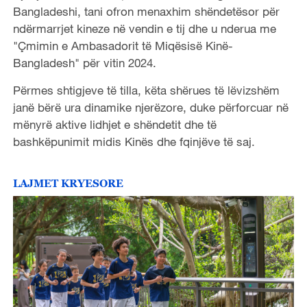
Bangladeshi, tani ofron menaxhim shëndetësor për
ndërmarrjet kineze në vendin e tij dhe u nderua me
"Çmimin e Ambasadorit të Miqësisë Kinë-
Bangladesh" për vitin 2024.
Përmes shtigjeve të tilla, këta shërues të lëvizshëm
janë bërë ura dinamike njerëzore, duke përforcuar në
mënyrë aktive lidhjet e shëndetit dhe të
bashkëpunimit midis Kinës dhe fqinjëve të saj.
LAJMET KRYESORE