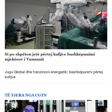
Si po shpëton jetë përtej kufijve bashkëpunimi
mjekësor i Yunnanit
Jugu Global dhe tranzicioni energjetik: bashkëpunimi përtej
kufijve
TË TJERA NGA CGTN