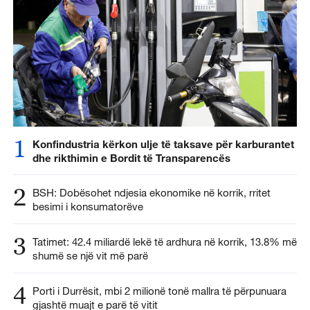
1
Konfindustria kërkon ulje të taksave për karburantet
dhe rikthimin e Bordit të Transparencës
2
BSH: Dobësohet ndjesia ekonomike në korrik, rritet
besimi i konsumatorëve
3
Tatimet: 42.4 miliardë lekë të ardhura në korrik, 13.8% më
shumë se një vit më parë
4
Porti i Durrësit, mbi 2 milionë tonë mallra të përpunuara
gjashtë muajt e parë të vitit