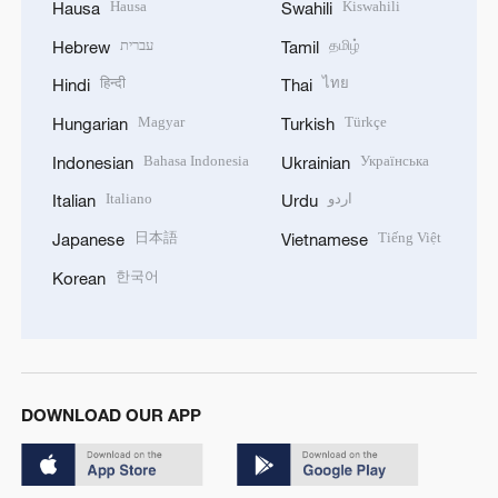
Hausa
Kiswahili
Hausa
Swahili
עברית
தமிழ்
Hebrew
Tamil
हिन्दी
ไทย
Hindi
Thai
Magyar
Türkçe
Hungarian
Turkish
Bahasa Indonesia
Українська
Indonesian
Ukrainian
Italiano
اردو
Italian
Urdu
日本語
Tiếng Việt
Japanese
Vietnamese
한국어
Korean
DOWNLOAD OUR APP