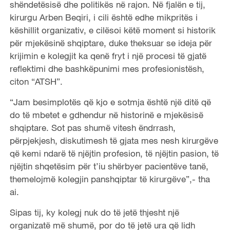
shëndetësisë dhe politikës në rajon. Në fjalën e tij,
kirurgu Arben Beqiri, i cili është edhe mikpritës i
këshillit organizativ, e cilësoi këtë moment si historik
për mjekësinë shqiptare, duke theksuar se ideja për
krijimin e kolegjit ka qenë fryt i një procesi të gjatë
reflektimi dhe bashkëpunimi mes profesionistësh,
citon “ATSH”.
“Jam besimplotës që kjo e sotmja është një ditë që
do të mbetet e gdhendur në historinë e mjekësisë
shqiptare. Sot pas shumë vitesh ëndrrash,
përpjekjesh, diskutimesh të gjata mes nesh kirurgëve
që kemi ndarë të njëjtin profesion, të njëjtin pasion, të
njëjtin shqetësim për t’iu shërbyer pacientëve tanë,
themelojmë kolegjin panshqiptar të kirurgëve”,- tha
ai.
Sipas tij, ky kolegj nuk do të jetë thjesht një
organizatë më shumë, por do të jetë ura që lidh