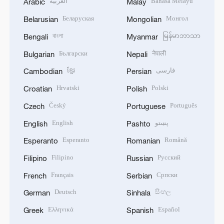
العربية
Bahasa Melayu
Arabic
Malay
Беларуская
Монгол
Belarusian
Mongolian
বাংলা
မြန်မာဘာသာ
Bengali
Myanmar
Български
नेपाली
Bulgarian
Nepali
ខ្មែរ
فارسی
Cambodian
Persian
Hrvatski
Polski
Croatian
Polish
Český
Português
Czech
Portuguese
English
پښتو
English
Pashto
Esperanto
Română
Esperanto
Romanian
Filipino
Русский
Filipino
Russian
Français
Српски
French
Serbian
Deutsch
සිංහල
German
Sinhala
Ελληνικά
Español
Greek
Spanish