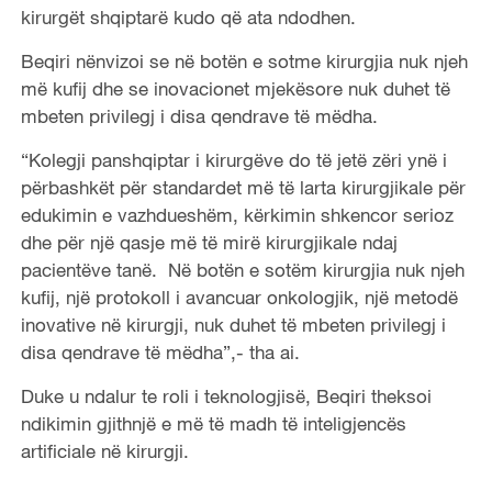
kirurgët shqiptarë kudo që ata ndodhen.
Beqiri nënvizoi se në botën e sotme kirurgjia nuk njeh
më kufij dhe se inovacionet mjekësore nuk duhet të
mbeten privilegj i disa qendrave të mëdha.
“Kolegji panshqiptar i kirurgëve do të jetë zëri ynë i
përbashkët për standardet më të larta kirurgjikale për
edukimin e vazhdueshëm, kërkimin shkencor serioz
dhe për një qasje më të mirë kirurgjikale ndaj
pacientëve tanë. Në botën e sotëm kirurgjia nuk njeh
kufij, një protokoll i avancuar onkologjik, një metodë
inovative në kirurgji, nuk duhet të mbeten privilegj i
disa qendrave të mëdha”,- tha ai.
Duke u ndalur te roli i teknologjisë, Beqiri theksoi
ndikimin gjithnjë e më të madh të inteligjencës
artificiale në kirurgji.