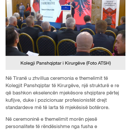
Kolegji Panshqiptar i Kirurgëve (Foto ATSH)
Në Tiranë u zhvillua ceremonia e themelimit të
Kolegjit Panshqiptar të Kirurgëve, një strukturë e re
që bashkon ekselencën mjekësore shqiptare përtej
kufijve, duke i pozicionuar profesionistët drejt
standardeve më të larta të mjekësisë botërore.
Në ceremoninë e themelimit morën pjesë
personalitete të rëndësishme nga fusha e