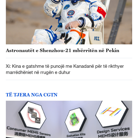
Astronautët e Shenzhou-21 mbërritën në Pekin
Xi: Kina e gatshme të punojë me Kanadanë për të rikthyer
marrëdhëniet në rrugën e duhur
TË TJERA NGA CGTN