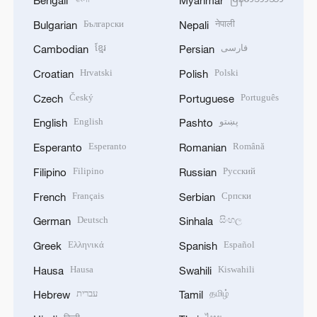
Български
नेपाली
Bulgarian
Nepali
ខ្មែរ
فارسی
Cambodian
Persian
Hrvatski
Polski
Croatian
Polish
Český
Português
Czech
Portuguese
English
پښتو
English
Pashto
Esperanto
Română
Esperanto
Romanian
Filipino
Русский
Filipino
Russian
Français
Српски
French
Serbian
Deutsch
සිංහල
German
Sinhala
Ελληνικά
Español
Greek
Spanish
Hausa
Kiswahili
Hausa
Swahili
עברית
தமிழ்
Hebrew
Tamil