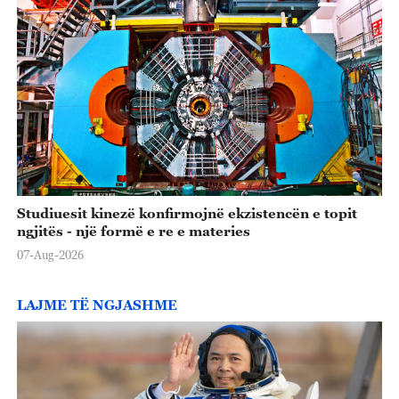
Studiuesit kinezë konfirmojnë ekzistencën e topit
ngjitës - një formë e re e materies
07-Aug-2026
LAJME TË NGJASHME