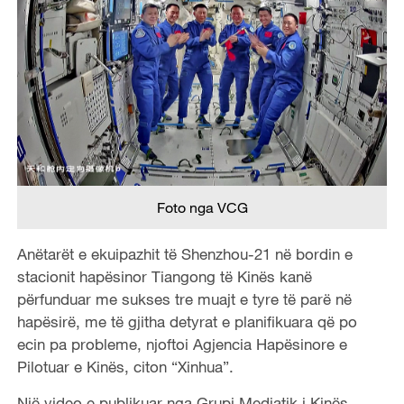
Foto nga VCG
Anëtarët e ekuipazhit të Shenzhou-21 në bordin e
stacionit hapësinor Tiangong të Kinës kanë
përfunduar me sukses tre muajt e tyre të parë në
hapësirë, me të gjitha detyrat e planifikuara që po
ecin pa probleme, njoftoi Agjencia Hapësinore e
Pilotuar e Kinës, citon “Xinhua”.
Një video e publikuar nga Grupi Mediatik i Kinës