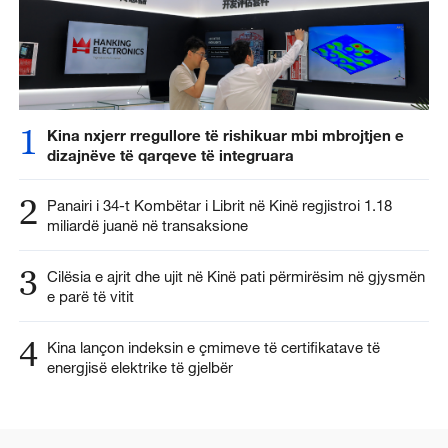
1
Kina nxjerr rregullore të rishikuar mbi mbrojtjen e
dizajnëve të qarqeve të integruara
2
Panairi i 34-t Kombëtar i Librit në Kinë regjistroi 1.18
miliardë juanë në transaksione
3
Cilësia e ajrit dhe ujit në Kinë pati përmirësim në gjysmën
e parë të vitit
4
Kina lançon indeksin e çmimeve të certifikatave të
energjisë elektrike të gjelbër