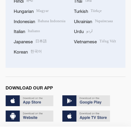
हिन्दी
ไทย
Hindi
Thai
Magyar
Türkçe
Hungarian
Turkish
Bahasa Indonesia
Українська
Indonesian
Ukrainian
Italiano
اردو
Italian
Urdu
日本語
Tiếng Việt
Japanese
Vietnamese
한국어
Korean
DOWNLOAD OUR APP
Copyright © 2024 CGTN.