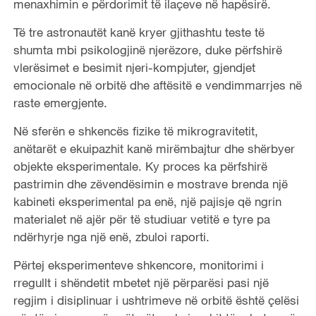
menaxhimin e përdorimit të ilaçeve në hapësirë.
Të tre astronautët kanë kryer gjithashtu teste të
shumta mbi psikologjinë njerëzore, duke përfshirë
vlerësimet e besimit njeri-kompjuter, gjendjet
emocionale në orbitë dhe aftësitë e vendimmarrjes në
raste emergjente.
Në sferën e shkencës fizike të mikrogravitetit,
anëtarët e ekuipazhit kanë mirëmbajtur dhe shërbyer
objekte eksperimentale. Ky proces ka përfshirë
pastrimin dhe zëvendësimin e mostrave brenda një
kabineti eksperimental pa enë, një pajisje që ngrin
materialet në ajër për të studiuar vetitë e tyre pa
ndërhyrje nga një enë, zbuloi raporti.
Përtej eksperimenteve shkencore, monitorimi i
rregullt i shëndetit mbetet një përparësi pasi një
regjim i disiplinuar i ushtrimeve në orbitë është çelësi