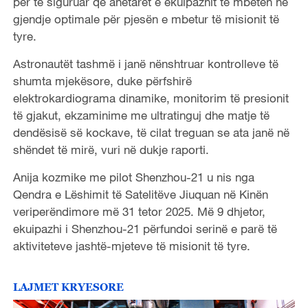
për të siguruar që anëtarët e ekuipazhit të mbeten në
gjendje optimale për pjesën e mbetur të misionit të
tyre.
Astronautët tashmë i janë nënshtruar kontrolleve të
shumta mjekësore, duke përfshirë
elektrokardiograma dinamike, monitorim të presionit
të gjakut, ekzaminime me ultratinguj dhe matje të
dendësisë së kockave, të cilat treguan se ata janë në
shëndet të mirë, vuri në dukje raporti.
Anija kozmike me pilot Shenzhou-21 u nis nga
Qendra e Lëshimit të Satelitëve Jiuquan në Kinën
veriperëndimore më 31 tetor 2025. Më 9 dhjetor,
ekuipazhi i Shenzhou-21 përfundoi serinë e parë të
aktiviteteve jashtë-mjeteve të misionit të tyre.
LAJMET KRYESORE