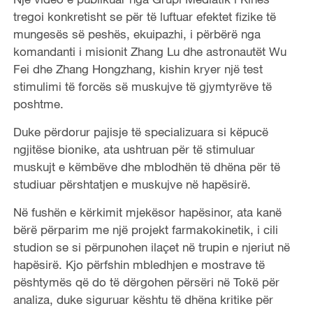
tregoi konkretisht se për të luftuar efektet fizike të
mungesës së peshës, ekuipazhi, i përbërë nga
komandanti i misionit Zhang Lu dhe astronautët Wu
Fei dhe Zhang Hongzhang, kishin kryer një test
stimulimi të forcës së muskujve të gjymtyrëve të
poshtme.
Duke përdorur pajisje të specializuara si këpucë
ngjitëse bionike, ata ushtruan për të stimuluar
muskujt e këmbëve dhe mblodhën të dhëna për të
studiuar përshtatjen e muskujve në hapësirë.
Në fushën e kërkimit mjekësor hapësinor, ata kanë
bërë përparim me një projekt farmakokinetik, i cili
studion se si përpunohen ilaçet në trupin e njeriut në
hapësirë. Kjo përfshin mbledhjen e mostrave të
pështymës që do të dërgohen përsëri në Tokë për
analiza, duke siguruar kështu të dhëna kritike për