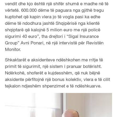
vendit dhe kjo është një shifër shumë e madhe në të
vërtetë. 600.000 dëme të paguara nga gjithë tregu
kuptohet që kapin vlera jo të vogla pasi ka edhe
dëme të ndodhura jashtë Shqipërisë nga klientë
shqiptarë që kalojnë 5 milion euro me një policë
sigurimi 40 euro”, tha drejtori i “Sigal Insurance
Group” Avni Ponari, në një intervistë për Revistën
Monitor.
Shkaktarët e aksidenteve ndëshkohen me rritje të
primit të sigurimit, një sistem i pranuar botërisht.
Ndërkohë, shoferët e kujdesshëm, që nuk bëjnë
aksidente përfitojnë një bonus kolektiv, vlera e të cilit
tejkalon ndjeshëm shpenzimet e të ndëshkuarve.