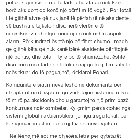
policë siguracioni më të lartë dhe ata që nuk kanë
bërë aksident do kenë një përfitim të vogël. Por totali
i të gjithë atyre që nuk janë të përfshirë në aksidente
së bashku e tejkalon disa herë vlerën e të
ndëshkuarve dhe kjo mendoj që nuk është aspak
alarm. Përkundrazi është një përfitim shumë i madh
që gjithë këta që nuk kanë bërë aksidente përfitojnë
një bonus, dhe totali i tyre po të shumëzohet është
disa herë më i lartë se totali i asaj që të gjithë këta të
ndëshkuar do të paguajnë”, deklaroi Ponari.
Kompanitë e sigurimeve lëshojnë dokumente për
shqiptarët në diasporë, që vërtetojnë historinë e tyre
të mirë pa aksidente dhe u garantojnë një prim bazë
konkurrues ndërkombëtar. Ky çmim përcaktohet nga
sistemi global i aktuaristikës, jo nga tregu lokal, për
të siguruar mbulimin e të gjitha dëmeve vjetore.
“Ne lëshojmë sot me dhjetëra letra për qytetarët