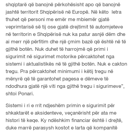
shqiptarë që banojnë përkohësisht apo që banojnë
jashtë territorit Shqipërisë në Europë. Në këto letra
thuhet që personi me emër me mbiemër gjatë
veprimtarisë së tij ose gjatë drejtimit të automjeteve
në territorin e Shqipërisë nuk ka patur asnjë dëm dhe
ai merr një përfitim dhe një çmim bazë që është në të
gjithë botën. Nuk duhet të harrojmë që primi i
sigurimit në sigurimet motorike përcaktohet nga
sistemi i aktualistikës në të gjithë botën. Nuk e cakton
tregu. Pra përcaktohet minimumi i këtij tregu në
mënyrë që të garantohet pagesa e dëmeve të
ndodhura gjatë një viti nga gjithë tregu i sigurimeve”,
shtoi Ponari.
Sistemi i ri e rrit ndjeshëm primin e sigurimit për
shkaktarët e aksidenteve, veçanërisht për ata me
histori të keqe. Ky ndëshkim financiar është i drejtë,
duke marrë parasysh kostot e larta që kompanitë