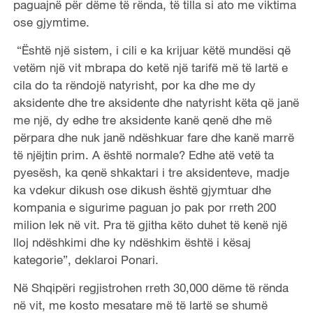
paguajnë për dëme të rënda, të tilla si ato me viktima
ose gjymtime.
“Është një sistem, i cili e ka krijuar këtë mundësi që
vetëm një vit mbrapa do ketë një tarifë më të lartë e
cila do ta rëndojë natyrisht, por ka dhe me dy
aksidente dhe tre aksidente dhe natyrisht këta që janë
me një, dy edhe tre aksidente kanë qenë dhe më
përpara dhe nuk janë ndëshkuar fare dhe kanë marrë
të njëjtin prim. A është normale? Edhe atë vetë ta
pyesësh, ka qenë shkaktari i tre aksidenteve, madje
ka vdekur dikush ose dikush është gjymtuar dhe
kompania e sigurime paguan jo pak por rreth 200
milion lek në vit. Pra të gjitha këto duhet të kenë një
lloj ndëshkimi dhe ky ndëshkim është i kësaj
kategorie”, deklaroi Ponari.
Në Shqipëri regjistrohen rreth 30,000 dëme të rënda
në vit, me kosto mesatare më të lartë se shumë