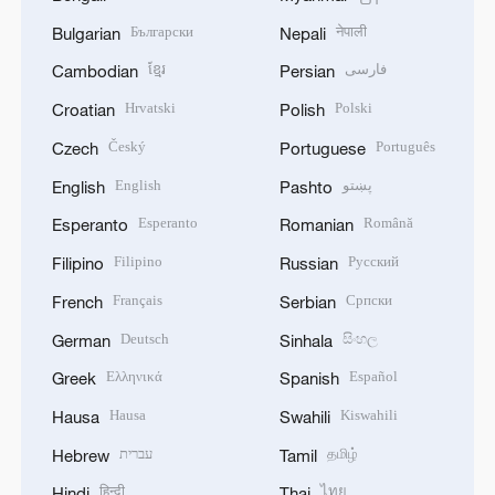
Български
नेपाली
Bulgarian
Nepali
ខ្មែរ
فارسی
Cambodian
Persian
Hrvatski
Polski
Croatian
Polish
Český
Português
Czech
Portuguese
English
پښتو
English
Pashto
Esperanto
Română
Esperanto
Romanian
Filipino
Русский
Filipino
Russian
Français
Српски
French
Serbian
Deutsch
සිංහල
German
Sinhala
Ελληνικά
Español
Greek
Spanish
Hausa
Kiswahili
Hausa
Swahili
עברית
தமிழ்
Hebrew
Tamil
हिन्दी
ไทย
Hindi
Thai