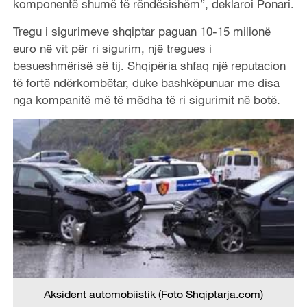
komponentë shumë të rëndësishëm”, deklaroi Ponari.
Tregu i sigurimeve shqiptar paguan 10-15 milionë
euro në vit për ri sigurim, një tregues i
besueshmërisë së tij. Shqipëria shfaq një reputacion
të fortë ndërkombëtar, duke bashkëpunuar me disa
nga kompanitë më të mëdha të ri sigurimit në botë.
Aksident automobiistik (Foto Shqiptarja.com)