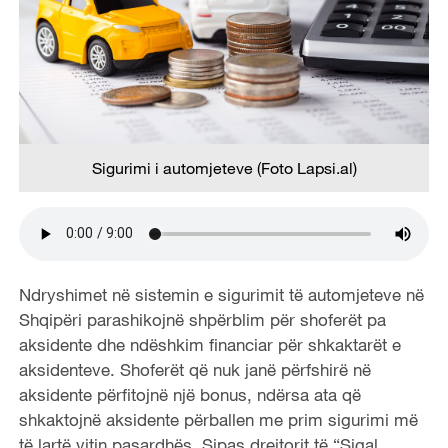
Sigurimi i automjeteve (Foto Lapsi.al)
Ndryshimet në sistemin e sigurimit të automjeteve në
Shqipëri parashikojnë shpërblim për shoferët pa
aksidente dhe ndëshkim financiar për shkaktarët e
aksidenteve. Shoferët që nuk janë përfshirë në
aksidente përfitojnë një bonus, ndërsa ata që
shkaktojnë aksidente përballen me prim sigurimi më
të lartë vitin pasardhës. Sipas drejtorit të “Sigal