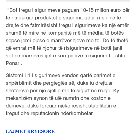
“Sot tregu i sigurimeve paguan 10-15 milion euro për
të risiguruar produktet e sigurimit që ai merr në të
drejtë dhe fatmirësisht tregu i sigurimeve ka një emër
shumë të mirë në kompanitë më të mëdha të botës
sepse jemi pjesë e marrëveshjeve me to. Do të thotë
që emrat më të njohur të risigurimeve në botë janë
sot në marrëveshjet e kompanive të sigurimit”, shtoi
Ponari.
Sistemi i ri i sigurimeve vendos qartë parimet e
shpërblimit dhe përgjegjësisë, duke iu drejtuar
shoferëve për një sjellje më të sigurt në rrugë. Ky
mekanizëm synon të ulë numrin dhe koston e
dëmeve, duke forcuar njëkohësisht stabilitetin e
tregut dhe reputacionin ndërkombëtar.
LAJMET KRYESORE