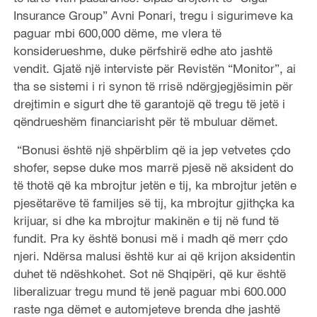
Insurance Group” Avni Ponari, tregu i sigurimeve ka
paguar mbi 600,000 dëme, me vlera të
konsiderueshme, duke përfshirë edhe ato jashtë
vendit. Gjatë një interviste për Revistën “Monitor”, ai
tha se sistemi i ri synon të rrisë ndërgjegjësimin për
drejtimin e sigurt dhe të garantojë që tregu të jetë i
qëndrueshëm financiarisht për të mbuluar dëmet.
“Bonusi është një shpërblim që ia jep vetvetes çdo
shofer, sepse duke mos marrë pjesë në aksident do
të thotë që ka mbrojtur jetën e tij, ka mbrojtur jetën e
pjesëtarëve të familjes së tij, ka mbrojtur gjithçka ka
krijuar, si dhe ka mbrojtur makinën e tij në fund të
fundit. Pra ky është bonusi më i madh që merr çdo
njeri. Ndërsa malusi është kur ai që krijon aksidentin
duhet të ndëshkohet. Sot në Shqipëri, që kur është
liberalizuar tregu mund të jenë paguar mbi 600.000
raste nga dëmet e automjeteve brenda dhe jashtë