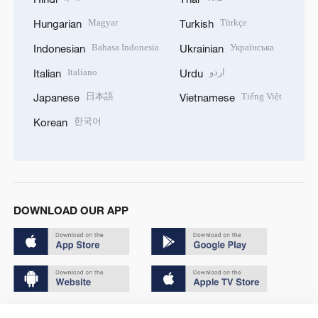
Magyar
Türkçe
Hungarian
Turkish
Bahasa Indonesia
Українська
Indonesian
Ukrainian
Italiano
اردو
Italian
Urdu
日本語
Tiếng Việt
Japanese
Vietnamese
한국어
Korean
DOWNLOAD OUR APP
Copyright © 2024 CGTN.