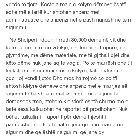
vende të tjera. Kostoja reale e këtyre dëmeve është
edhe më e lartë kur shtohen shpenzimet
administrative dhe shpenzimet e pashmangshme të ri
sigurimit.
“Në Shqipëri ndodhin rreth 30.000 dëme në vit dhe
këto dëme janë me vdekje, me lëndime trupore, me
gjymtime, me dëme materiale, me të gjitha llojet dhe
këto dëme nuk janë aq të vogla. Po të marrësh dhe t'i
kalkulosh dëmin mesatar të këtyre, kalon vlerën e
çdo lloj vendi tjetër. Dhe mos harrojmë se po t'i
shtosh këtyre dëmeve dhe shpenzimet e marrjes së
sigurimit dhe shpenzimet e risigurimit që janë të
domosdoshme, atëherë kjo vlerë është shumë më e
lartë sesa kalkulohet në raportet që prodhohen. Nuk
bëhet kalkulimi i raportit për dëme thjesht i
pambushur me të dhënat e tjera që janë marrja në
sigurim dhe që është risigurimi që janë dy