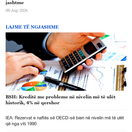
jashtme
08-Aug-2026
LAJME TË NGJASHME
BSH: Kreditë me probleme në nivelin më të ulët
historik, 4% në qershor
IEA: Rezervat e naftës së OECD-së bien në nivelin më të ulët
që nga viti 1990