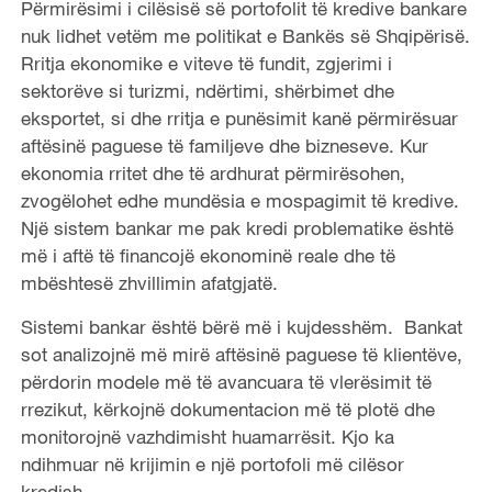
Përmirësimi i cilësisë së portofolit të kredive bankare
nuk lidhet vetëm me politikat e Bankës së Shqipërisë.
Rritja ekonomike e viteve të fundit, zgjerimi i
sektorëve si turizmi, ndërtimi, shërbimet dhe
eksportet, si dhe rritja e punësimit kanë përmirësuar
aftësinë paguese të familjeve dhe bizneseve. Kur
ekonomia rritet dhe të ardhurat përmirësohen,
zvogëlohet edhe mundësia e mospagimit të kredive.
Një sistem bankar me pak kredi problematike është
më i aftë të financojë ekonominë reale dhe të
mbështesë zhvillimin afatgjatë.
Sistemi bankar është bërë më i kujdesshëm. Bankat
sot analizojnë më mirë aftësinë paguese të klientëve,
përdorin modele më të avancuara të vlerësimit të
rrezikut, kërkojnë dokumentacion më të plotë dhe
monitorojnë vazhdimisht huamarrësit. Kjo ka
ndihmuar në krijimin e një portofoli më cilësor
kredish.