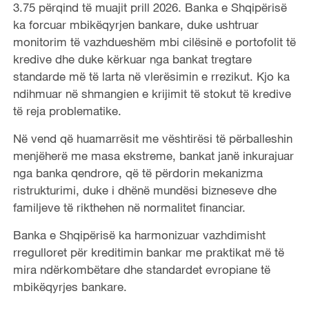
3.75 përqind të muajit prill 2026. Banka e Shqipërisë
ka forcuar mbikëqyrjen bankare, duke ushtruar
monitorim të vazhdueshëm mbi cilësinë e portofolit të
kredive dhe duke kërkuar nga bankat tregtare
standarde më të larta në vlerësimin e rrezikut. Kjo ka
ndihmuar në shmangien e krijimit të stokut të kredive
të reja problematike.
Në vend që huamarrësit me vështirësi të përballeshin
menjëherë me masa ekstreme, bankat janë inkurajuar
nga banka qendrore, që të përdorin mekanizma
ristrukturimi, duke i dhënë mundësi bizneseve dhe
familjeve të rikthehen në normalitet financiar.
Banka e Shqipërisë ka harmonizuar vazhdimisht
rregulloret për kreditimin bankar me praktikat më të
mira ndërkombëtare dhe standardet evropiane të
mbikëqyrjes bankare.