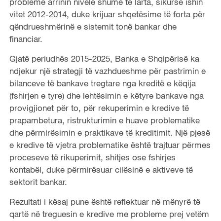
probleme arrinin nivele shumë të larta, sikurse ishin
vitet 2012-2014, duke krijuar shqetësime të forta për
qëndrueshmërinë e sistemit tonë bankar dhe
financiar.
Gjatë periudhës 2015-2025, Banka e Shqipërisë ka
ndjekur një strategji të vazhdueshme për pastrimin e
bilanceve të bankave tregtare nga kreditë e këqija
(fshirjen e tyre) dhe lehtësimin e këtyre bankave nga
provigjionet për to, për rekuperimin e kredive të
prapambetura, ristrukturimin e huave problematike
dhe përmirësimin e praktikave të kreditimit. Një pjesë
e kredive të vjetra problematike është trajtuar përmes
proceseve të rikuperimit, shitjes ose fshirjes
kontabël, duke përmirësuar cilësinë e aktiveve të
sektorit bankar.
Rezultati i kësaj pune është reflektuar në mënyrë të
qartë në treguesin e kredive me probleme prej vetëm