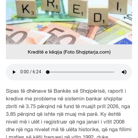
Kreditë e këqija (Foto Shqiptarja.com)
Sipas të dhënave të Bankës së Shqipërisë, raporti i
kredive me probleme në sistemin bankar shqiptar
zbriti në 3.75 përqind në fund të muajit prill 2026, nga
3.85 përqind që ishte një muaj më parë. Ky është
niveli më i ulët i regjistruar që nga janari i vitit 2008
dhe një nga nivelet më të ulëta historike, që nga fillimi
i matjes së këtij treguesi në vitin 1992, duke