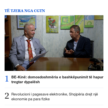
TË TJERA NGA CGTN
1
BE-Kinë: domosdoshmëria e bashkëpunimit të hapur
tregtar dypalësh
2
Revolucioni i pagesave elektronike, Shqipëria drejt një
ekonomie pa para fizike