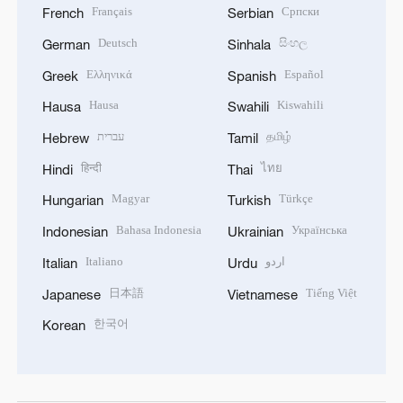
Français
Српски
French
Serbian
Deutsch
සිංහල
German
Sinhala
Ελληνικά
Español
Greek
Spanish
Hausa
Kiswahili
Hausa
Swahili
עברית
தமிழ்
Hebrew
Tamil
हिन्दी
ไทย
Hindi
Thai
Magyar
Türkçe
Hungarian
Turkish
Bahasa Indonesia
Українська
Indonesian
Ukrainian
Italiano
اردو
Italian
Urdu
日本語
Tiếng Việt
Japanese
Vietnamese
한국어
Korean