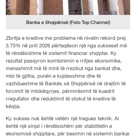
Banka e Shqipërisë (Foto Top Channel)
Zbritja e kredive me probleme në nivelin rekord prej
3.75% në prill 2026 përfaqëson një nga sukseset më
të rëndësishme të sistemit financiar shqiptar. Ky
rezultat pasqyron kombinimin e rritjes ekonomike,
menaxhimit më të mirë të rrezikut nga bankat dhe,
mbi të gjitha, punën e kujdesshme dhe të
vazhdueshme të Bankës së Shqipërisë në drejtim të
forcimit të mbikëqyrjes, përmirësimit të kuadrit
rregullator dhe reduktimit të stokut të kredive të
këqija.
Ky sukses nuk është vetëm një tregues teknik. Ai
është një sinjal i rëndësishëm për stabilitetin e
ekonomisë shqiptare, për besimin në sistemin bankar