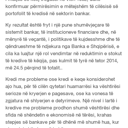
konfirmuar përmirësimin e mëtejshëm të cilësisë së
portofolit të kredisë në sektorin bankar.
Ky rezultat është fryt i një pune shumëvjeçare të
sistemit bankar, të institucioneve financiare dhe, në
mënyrë të veçantë, i politikave të kujdesshme dhe të
qëndrueshme të ndjekura nga Banka e Shqipërisë, e
cila ka luajtur një rol vendimtar në reduktimin e stokut
të kredive të këqija, pas kulmit të tyrë në tetor 2014,
më 24.5 përqind të totalit..
Kredi me probleme ose kredi e keqe konsiderohet
ajo hua, për të cilën qytetari huamarrësi ka vështirësi
serioze në kryerjen e pagesave, ose ka vonesa të
zgjatura në shlyerjen e detyrimeve. Një nivel i lartë i
kredive me probleme prodhon shumë vështirësi dhe
sfida në shëndetin e ekonomisë në tërësi, krahas
stepjes së bankave për të dhënë më shumë hua, kur