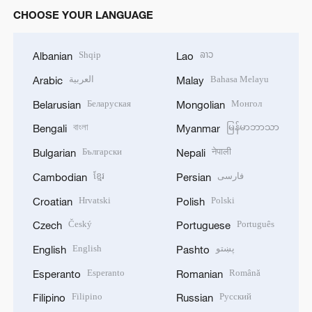
CHOOSE YOUR LANGUAGE
Shqip
ລາວ
Albanian
Lao
العربية
Bahasa Melayu
Arabic
Malay
Беларуская
Монгол
Belarusian
Mongolian
বাংলা
မြန်မာဘာသာ
Bengali
Myanmar
Български
नेपाली
Bulgarian
Nepali
ខ្មែរ
فارسی
Cambodian
Persian
Hrvatski
Polski
Croatian
Polish
Český
Português
Czech
Portuguese
English
پښتو
English
Pashto
Esperanto
Română
Esperanto
Romanian
Filipino
Русский
Filipino
Russian