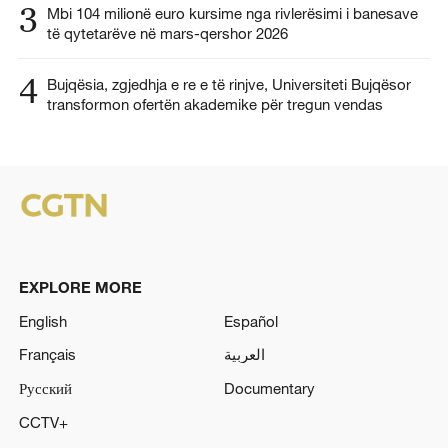
3
Mbi 104 milionë euro kursime nga rivlerësimi i banesave
të qytetarëve në mars-qershor 2026
4
Bujqësia, zgjedhja e re e të rinjve, Universiteti Bujqësor
transformon ofertën akademike për tregun vendas
EXPLORE MORE
English
Español
Français
العربية
Русский
Documentary
CCTV+