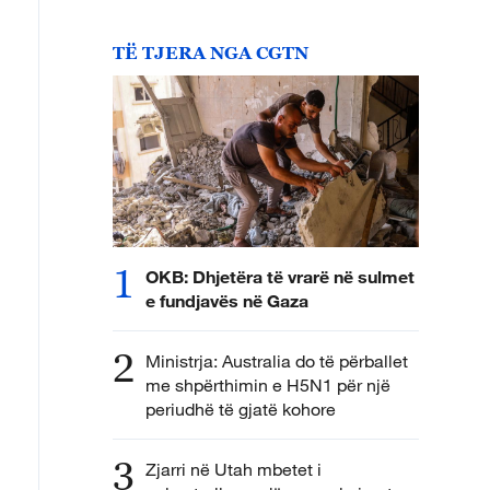
TË TJERA NGA CGTN
1
OKB: Dhjetëra të vrarë në sulmet
e fundjavës në Gaza
2
Ministrja: Australia do të përballet
me shpërthimin e H5N1 për një
periudhë të gjatë kohore
3
Zjarri në Utah mbetet i