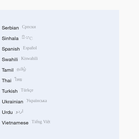
Serbian
Српски
Sinhala
සිංහල
Spanish
Español
Swahili
Kiswahili
Tamil
தமிழ்
Thai
ไทย
Turkish
Türkçe
Ukrainian
Українська
Urdu
اردو
Vietnamese
Tiếng Việt