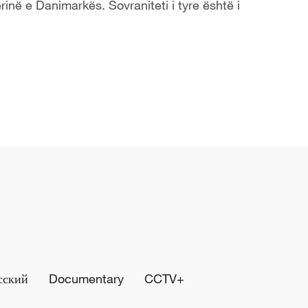
inë e Danimarkës. Sovraniteti i tyre është i
сский
Documentary
CCTV+