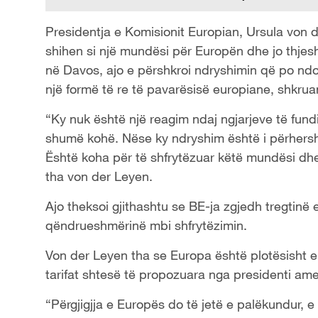
Presidentja e Komisionit Europian, Ursula von de
shihen si një mundësi për Europën dhe jo thjesh
në Davos, ajo e përshkroi ndryshimin që po ndod
një formë të re të pavarësisë europiane, shkru
“Ky nuk është një reagim ndaj ngjarjeve të fundi
shumë kohë. Nëse ky ndryshim është i përhers
Është koha për të shfrytëzuar këtë mundësi dhe
tha von der Leyen.
Ajo theksoi gjithashtu se BE-ja zgjedh tregtinë e
qëndrueshmërinë mbi shfrytëzimin.
Von der Leyen tha se Europa është plotësisht e 
tarifat shtesë të propozuara nga presidenti ame
“Përgjigjja e Europës do të jetë e palëkundur,