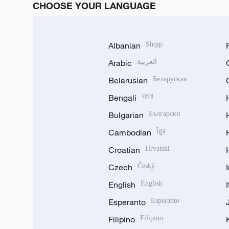
CHOOSE YOUR LANGUAGE
Albanian
Shqip
Arabic
العربية
Belarusian
Беларуская
Bengali
বাংলা
Bulgarian
Български
Cambodian
ខ្មែរ
Croatian
Hrvatski
Czech
Český
English
English
Esperanto
Esperanto
Filipino
Filipino