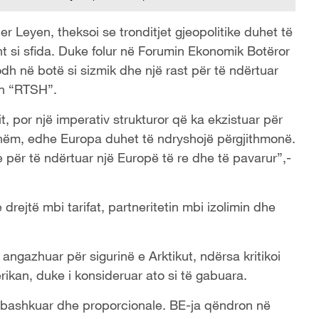
r Leyen, theksoi se tronditjet gjeopolitike duhet të
t si sfida. Duke folur në Forumin Ekonomik Botëror
h në botë si sizmik dhe një rast për të ndërtuar
an “RTSH”.
t, por një imperativ strukturor që ka ekzistuar për
hëm, edhe Europa duhet të ndryshojë përgjithmonë.
 për të ndërtuar një Europë të re dhe të pavarur”,-
 drejtë mbi tarifat, partneritetin mbi izolimin dhe
angazhuar për sigurinë e Arktikut, ndërsa kritikoi
rikan, duke i konsideruar ato si të gabuara.
 e bashkuar dhe proporcionale. BE-ja qëndron në