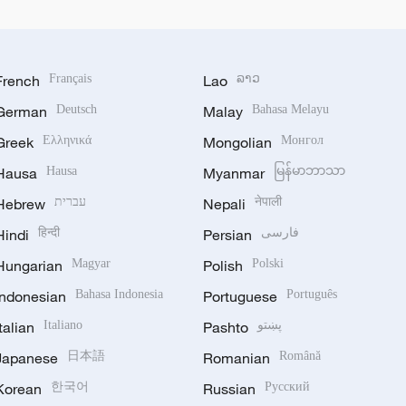
French
Français
Lao
ລາວ
German
Deutsch
Malay
Bahasa Melayu
Greek
Ελληνικά
Mongolian
Монгол
Hausa
Hausa
Myanmar
မြန်မာဘာသာ
Hebrew
עברית
Nepali
नेपाली
Hindi
हिन्दी
Persian
فارسی
Hungarian
Magyar
Polish
Polski
Indonesian
Bahasa Indonesia
Portuguese
Português
Italian
Italiano
Pashto
پښتو
Japanese
日本語
Romanian
Română
Korean
한국어
Russian
Русский