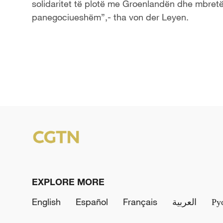
solidaritet të plotë me Groenlandën dhe mbretër
panegociueshëm”,- tha von der Leyen.
EXPLORE MORE
English
Español
Français
العربية
Ру