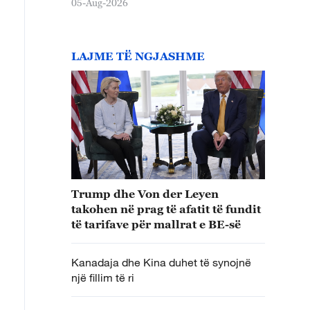
05-Aug-2026
LAJME TË NGJASHME
Trump dhe Von der Leyen
takohen në prag të afatit të fundit
të tarifave për mallrat e BE-së
Kanadaja dhe Kina duhet të synojnë
një fillim të ri