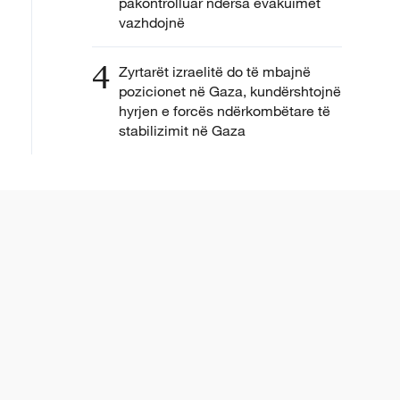
pakontrolluar ndërsa evakuimet
vazhdojnë
4
Zyrtarët izraelitë do të mbajnë
pozicionet në Gaza, kundërshtojnë
hyrjen e forcës ndërkombëtare të
stabilizimit në Gaza