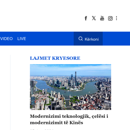
VIDEO
LIVE
Kërkoni
LAJMET KRYESORE
Modernizimi teknologjik, çelësi i
modernizimit të Kinës