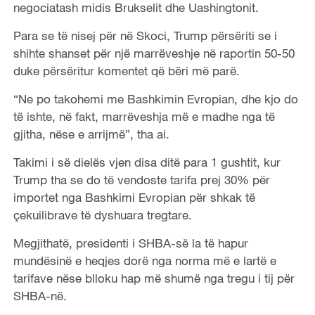
negociatash midis Brukselit dhe Uashingtonit.
Para se të nisej për në Skoci, Trump përsëriti se i
shihte shanset për një marrëveshje në raportin 50-50
duke përsëritur komentet që bëri më parë.
“Ne po takohemi me Bashkimin Evropian, dhe kjo do
të ishte, në fakt, marrëveshja më e madhe nga të
gjitha, nëse e arrijmë”, tha ai.
Takimi i së dielës vjen disa ditë para 1 gushtit, kur
Trump tha se do të vendoste tarifa prej 30% për
importet nga Bashkimi Evropian për shkak të
çekuilibrave të dyshuara tregtare.
Megjithatë, presidenti i SHBA-së la të hapur
mundësinë e heqjes dorë nga norma më e lartë e
tarifave nëse blloku hap më shumë nga tregu i tij për
SHBA-në.