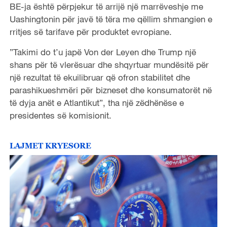
BE-ja është përpjekur të arrijë një marrëveshje me
Uashingtonin për javë të tëra me qëllim shmangien e
rritjes së tarifave për produktet evropiane.
”Takimi do t’u japë Von der Leyen dhe Trump një
shans për të vlerësuar dhe shqyrtuar mundësitë për
një rezultat të ekuilibruar që ofron stabilitet dhe
parashikueshmëri për bizneset dhe konsumatorët në
të dyja anët e Atlantikut”, tha një zëdhënëse e
presidentes së komisionit.
LAJMET KRYESORE