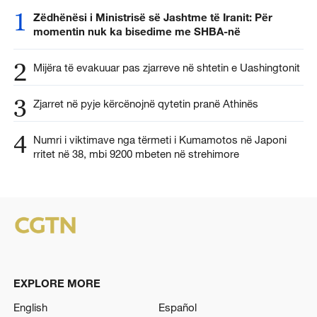
1
Zëdhënësi i Ministrisë së Jashtme të Iranit: Për
momentin nuk ka bisedime me SHBA-në
2
Mijëra të evakuuar pas zjarreve në shtetin e Uashingtonit
3
Zjarret në pyje kërcënojnë qytetin pranë Athinës
4
Numri i viktimave nga tërmeti i Kumamotos në Japoni
rritet në 38, mbi 9200 mbeten në strehimore
EXPLORE MORE
English
Español