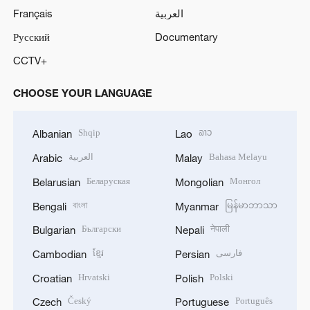
Français
العربية
Русский
Documentary
CCTV+
CHOOSE YOUR LANGUAGE
Shqip
ລາວ
Albanian
Lao
العربية
Bahasa Melayu
Arabic
Malay
Беларуская
Монгол
Belarusian
Mongolian
বাংলা
မြန်မာဘာသာ
Bengali
Myanmar
Български
नेपाली
Bulgarian
Nepali
ខ្មែរ
فارسی
Cambodian
Persian
Hrvatski
Polski
Croatian
Polish
Český
Português
Czech
Portuguese