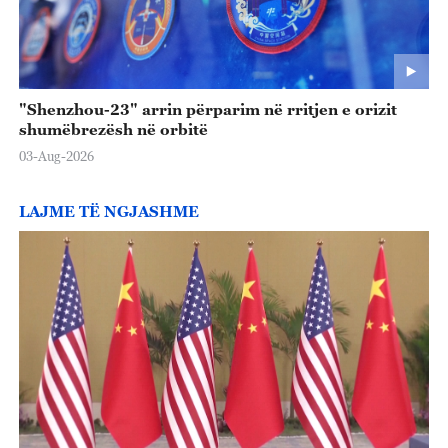
"Shenzhou-23" arrin përparim në rritjen e orizit
shumëbrezësh në orbitë
03-Aug-2026
LAJME TË NGJASHME