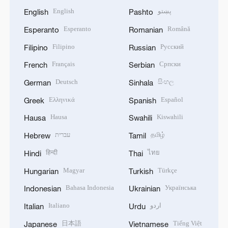
English
پښتو
English
Pashto
Esperanto
Română
Esperanto
Romanian
Filipino
Русский
Filipino
Russian
Français
Српски
French
Serbian
Deutsch
සිංහල
German
Sinhala
Ελληνικά
Español
Greek
Spanish
Hausa
Kiswahili
Hausa
Swahili
עברית
தமிழ்
Hebrew
Tamil
हिन्दी
ไทย
Hindi
Thai
Magyar
Türkçe
Hungarian
Turkish
Bahasa Indonesia
Українська
Indonesian
Ukrainian
Italiano
اردو
Italian
Urdu
日本語
Tiếng Việt
Japanese
Vietnamese