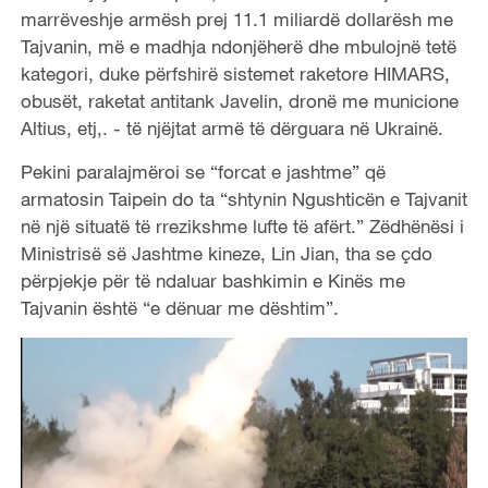
marrëveshje armësh prej 11.1 miliardë dollarësh me
Tajvanin, më e madhja ndonjëherë dhe mbulojnë tetë
kategori, duke përfshirë sistemet raketore HIMARS,
obusët, raketat antitank Javelin, dronë me municione
Altius, etj,. - të njëjtat armë të dërguara në Ukrainë.
Pekini paralajmëroi se “forcat e jashtme” që
armatosin Taipein do ta “shtynin Ngushticën e Tajvanit
në një situatë të rrezikshme lufte të afërt.” Zëdhënësi i
Ministrisë së Jashtme kineze, Lin Jian, tha se çdo
përpjekje për të ndaluar bashkimin e Kinës me
Tajvanin është “e dënuar me dështim”.