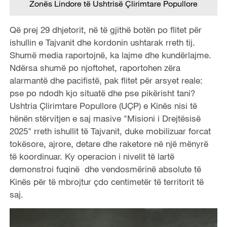
Zonës Lindore të Ushtrisë Çlirimtare Popullore
Që prej 29 dhjetorit, në të gjithë botën po flitet për
ishullin e Tajvanit dhe kordonin ushtarak rreth tij.
Shumë media raportojnë, ka lajme dhe kundërlajme.
Ndërsa shumë po njoftohet, raportohen zëra
alarmantë dhe pacifistë, pak flitet për arsyet reale:
pse po ndodh kjo situatë dhe pse pikërisht tani?
Ushtria Çlirimtare Popullore (UÇP) e Kinës nisi të
hënën stërvitjen e saj masive "Misioni i Drejtësisë
2025" rreth ishullit të Tajvanit, duke mobilizuar forcat
tokësore, ajrore, detare dhe raketore në një mënyrë
të koordinuar. Ky operacion i nivelit të lartë
demonstroi fuqinë dhe vendosmërinë absolute të
Kinës për të mbrojtur çdo centimetër të territorit të
saj.