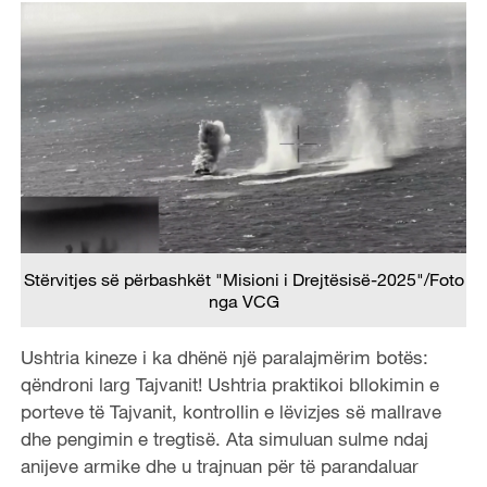
Stërvitjes së përbashkët "Misioni i Drejtësisë-2025"/Foto
nga VCG
Ushtria kineze i ka dhënë një paralajmërim botës:
qëndroni larg Tajvanit! Ushtria praktikoi bllokimin e
porteve të Tajvanit, kontrollin e lëvizjes së mallrave
dhe pengimin e tregtisë. Ata simuluan sulme ndaj
anijeve armike dhe u trajnuan për të parandaluar