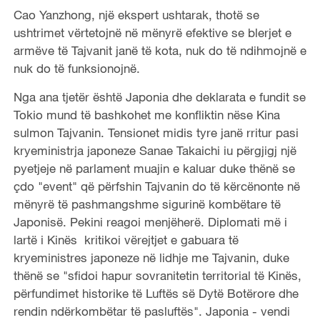
Cao Yanzhong, një ekspert ushtarak, thotë se
ushtrimet vërtetojnë në mënyrë efektive se blerjet e
armëve të Tajvanit janë të kota, nuk do të ndihmojnë e
nuk do të funksionojnë.
Nga ana tjetër është Japonia dhe deklarata e fundit se
Tokio mund të bashkohet me konfliktin nëse Kina
sulmon Tajvanin. Tensionet midis tyre janë rritur pasi
kryeministrja japoneze Sanae Takaichi iu përgjigj një
pyetjeje në parlament muajin e kaluar duke thënë se
çdo "event" që përfshin Tajvanin do të kërcënonte në
mënyrë të pashmangshme sigurinë kombëtare të
Japonisë. Pekini reagoi menjëherë. Diplomati më i
lartë i Kinës kritikoi vërejtjet e gabuara të
kryeministres japoneze në lidhje me Tajvanin, duke
thënë se "sfidoi hapur sovranitetin territorial të Kinës,
përfundimet historike të Luftës së Dytë Botërore dhe
rendin ndërkombëtar të pasluftës". Japonia - vendi