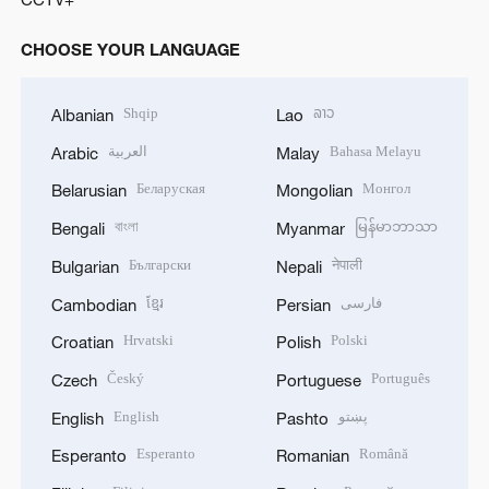
CHOOSE YOUR LANGUAGE
Shqip
ລາວ
Albanian
Lao
العربية
Bahasa Melayu
Arabic
Malay
Беларуская
Монгол
Belarusian
Mongolian
বাংলা
မြန်မာဘာသာ
Bengali
Myanmar
Български
नेपाली
Bulgarian
Nepali
ខ្មែរ
فارسی
Cambodian
Persian
Hrvatski
Polski
Croatian
Polish
Český
Português
Czech
Portuguese
English
پښتو
English
Pashto
Esperanto
Română
Esperanto
Romanian