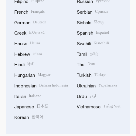
Filipino
Русский
Filipino
Russian
Français
Српски
French
Serbian
Deutsch
සිංහල
German
Sinhala
Ελληνικά
Español
Greek
Spanish
Hausa
Kiswahili
Hausa
Swahili
עברית
தமிழ்
Hebrew
Tamil
हिन्दी
ไทย
Hindi
Thai
Magyar
Türkçe
Hungarian
Turkish
Bahasa Indonesia
Українська
Indonesian
Ukrainian
Italiano
اردو
Italian
Urdu
日本語
Tiếng Việt
Japanese
Vietnamese
한국어
Korean