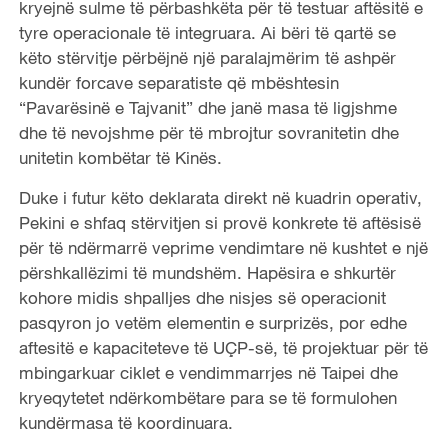
kryejnë sulme të përbashkëta për të testuar aftësitë e
tyre operacionale të integruara. Ai bëri të qartë se
këto stërvitje përbëjnë një paralajmërim të ashpër
kundër forcave separatiste që mbështesin
“Pavarësinë e Tajvanit” dhe janë masa të ligjshme
dhe të nevojshme për të mbrojtur sovranitetin dhe
unitetin kombëtar të Kinës.
Duke i futur këto deklarata direkt në kuadrin operativ,
Pekini e shfaq stërvitjen si provë konkrete të aftësisë
për të ndërmarrë veprime vendimtare në kushtet e një
përshkallëzimi të mundshëm. Hapësira e shkurtër
kohore midis shpalljes dhe nisjes së operacionit
pasqyron jo vetëm elementin e surprizës, por edhe
aftesitë e kapaciteteve të UÇP-së, të projektuar për të
mbingarkuar ciklet e vendimmarrjes në Taipei dhe
kryeqytetet ndërkombëtare para se të formulohen
kundërmasa të koordinuara.