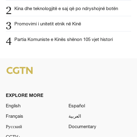
2
Kina dhe teknologjitë e saj që po ndryshojnë botën
3
Promovimi i unitetit etnik në Kinë
4
Partia Komuniste e Kinës shënon 105 vjet histori
EXPLORE MORE
English
Español
Français
العربية
Русский
Documentary
CCTV+