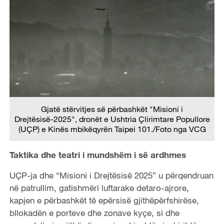
Gjatë stërvitjes së përbashkët "Misioni i
Drejtësisë-2025", dronët e Ushtria Çlirimtare Popullore
(UÇP) e Kinës mbikëqyrën Taipei 101./Foto nga VCG
Taktika dhe teatri i mundshëm i së ardhmes
UÇP-ja dhe “Misioni i Drejtësisë 2025” u përqendruan
në patrullim, gatishmëri luftarake detaro-ajrore,
kapjen e përbashkët të epërsisë gjithëpërfshirëse,
bllokadën e porteve dhe zonave kyçe, si dhe