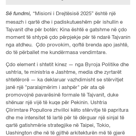
“Misioni i Drejtësisë 2025” është një
Së fundmi,
mesazh i qartë dhe i padiskutueshëm për ishullin e
Tajvanit dhe për botën: Kina është e gatshme në çdo
moment të shtypë çdo përpjekje për të ndarë Tajvanin
nga atdheu. Çdo provokim, qoftë brenda apo jashtë,
do të përballet me kundërmasa vendimtare.
Çdo element i shtetit kinez — nga Byroja Politike dhe
ushtria, te ministria e Jashtme, media dhe zyrtarët
shtetërorë — ka deklaruar vazhdimisht se stërvitjet
janë një "paralajmërim i ashpër" për ata që
promovojnë pavarësinë formale të Tajvanit, duke
shënuar një vijë të kuqe për Pekinin. Ushtria
Çlirimtare Popullore zhvilloi këto stërvitje të papritura
dhe me intensitet të lartë për të dërguar një sinjal të
qartë gatishmërie strategjike në Taipei, Tokio,
Uashington dhe në të gjithë arkitekturën më të gjerë