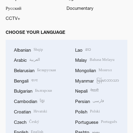
Русский
Documentary
CCTV+
CHOOSE YOUR LANGUAGE
Shqip
ລາວ
Albanian
Lao
العربية
Bahasa Melayu
Arabic
Malay
Беларуская
Монгол
Belarusian
Mongolian
বাংলা
မြန်မာဘာသာ
Bengali
Myanmar
Български
नेपाली
Bulgarian
Nepali
ខ្មែរ
فارسی
Cambodian
Persian
Hrvatski
Polski
Croatian
Polish
Český
Português
Czech
Portuguese
English
پښتو
English
Pashto