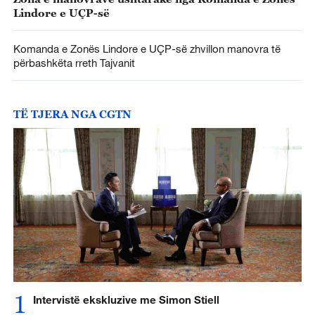
Lindore e UÇP-së
Komanda e Zonës Lindore e UÇP-së zhvillon manovra të
përbashkëta rreth Tajvanit
TË TJERA NGA CGTN
1
Intervistë ekskluzive me Simon Stiell