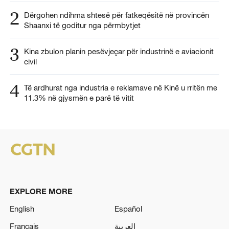
2
Dërgohen ndihma shtesë për fatkeqësitë në provincën
Shaanxi të goditur nga përmbytjet
3
Kina zbulon planin pesëvjeçar për industrinë e aviacionit
civil
4
Të ardhurat nga industria e reklamave në Kinë u rritën me
11.3% në gjysmën e parë të vitit
EXPLORE MORE
English
Español
Français
العربية