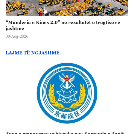
“Mundësia e Kinës 2.0” në rezultatet e tregtisë së
jashtme
08-Aug-2026
LAJME TË NGJASHME
Zona e manovrave ushtarake nga Komanda e Zonës