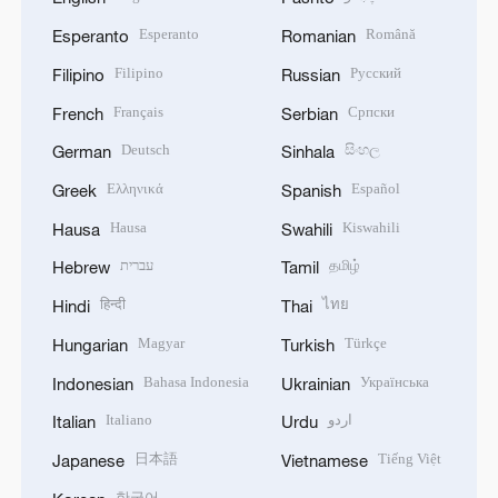
Esperanto
Română
Esperanto
Romanian
Filipino
Русский
Filipino
Russian
Français
Српски
French
Serbian
Deutsch
සිංහල
German
Sinhala
Ελληνικά
Español
Greek
Spanish
Hausa
Kiswahili
Hausa
Swahili
עברית
தமிழ்
Hebrew
Tamil
हिन्दी
ไทย
Hindi
Thai
Magyar
Türkçe
Hungarian
Turkish
Bahasa Indonesia
Українська
Indonesian
Ukrainian
Italiano
اردو
Italian
Urdu
日本語
Tiếng Việt
Japanese
Vietnamese
한국어