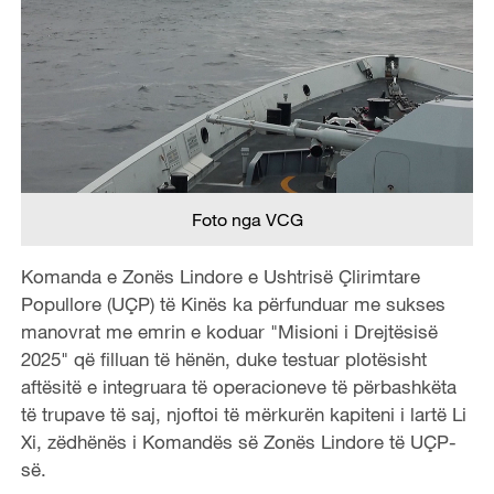
Foto nga VCG
Komanda e Zonës Lindore e Ushtrisë Çlirimtare
Popullore (UÇP) të Kinës ka përfunduar me sukses
manovrat me emrin e koduar "Misioni i Drejtësisë
2025" që filluan të hënën, duke testuar plotësisht
aftësitë e integruara të operacioneve të përbashkëta
të trupave të saj, njoftoi të mërkurën kapiteni i lartë Li
Xi, zëdhënës i Komandës së Zonës Lindore të UÇP-
së.