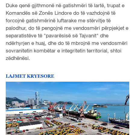
Duke qenë gjithmonë në gatishmëri të lartë, trupat e
Komandës së Zonës Lindore do të vazhdojnë të
forcojnë gatishmërinë luftarake me stërvitje të
palodhur, do të pengojnë me vendosmëri përpjekjet e
separatistëve të "pavarësisë së Tajvanit" dhe
ndërhyrjen e huaj, dhe do të mbrojnë me vendosmëri
sovranitetin kombëtar e integritetin territorial, shtoi
zëdhënësi.
LAJMET KRYESORE