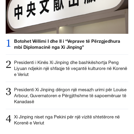
1
Botohet Vëllimi I dhe II i “Veprave të Përzgjedhura
mbi Diplomacinë nga Xi Jinping”
2
Presidenti i Kinës Xi Jinping dhe bashkëshortja Peng
Liyuan ndjekin një shfaqje të veçantë kulturore në Korenë
e Veriut
3
Presidenti Xi Jinping dërgon një mesazh urimi për Louise
Arbour, Guvernatoren e Përgjithshme të sapoemëruar të
Kanadasë
4
Xi Jinping niset nga Pekini për një vizitë shtetërore në
Korenë e Veriut