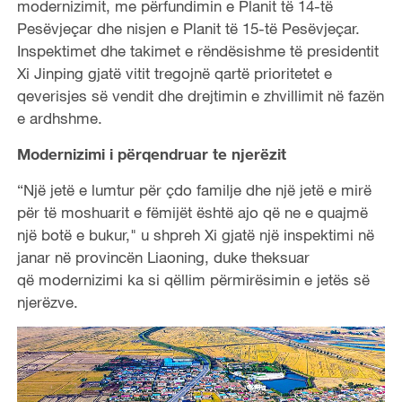
modernizimit, me përfundimin e Planit të 14-të
Pesëvjeçar dhe nisjen e Planit të 15-të Pesëvjeçar.
Inspektimet dhe takimet e rëndësishme të presidentit
Xi Jinping gjatë vitit tregojnë qartë prioritetet e
qeverisjes së vendit dhe drejtimin e zhvillimit në fazën
e ardhshme.
Modernizimi i përqendruar te njerëzit
“Një jetë e lumtur për çdo familje dhe një jetë e mirë
për të moshuarit e fëmijët është ajo që ne e quajmë
një botë e bukur," u shpreh Xi gjatë një inspektimi në
janar në provincën Liaoning, duke theksuar
që modernizimi ka si qëllim përmirësimin e jetës së
njerëzve.