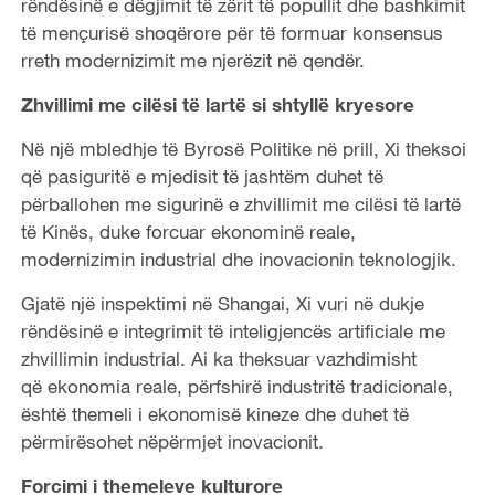
rëndësinë e dëgjimit të zërit të popullit dhe bashkimit
të mençurisë shoqërore për të formuar konsensus
rreth modernizimit me njerëzit në qendër.
Zhvillimi me cilësi të lartë si shtyllë kryesore
Në një mbledhje të Byrosë Politike në prill, Xi theksoi
që pasiguritë e mjedisit të jashtëm duhet të
përballohen me sigurinë e zhvillimit me cilësi të lartë
të Kinës, duke forcuar ekonominë reale,
modernizimin industrial dhe inovacionin teknologjik.
Gjatë një inspektimi në Shangai, Xi vuri në dukje
rëndësinë e integrimit të inteligjencës artificiale me
zhvillimin industrial. Ai ka theksuar vazhdimisht
që ekonomia reale, përfshirë industritë tradicionale,
është themeli i ekonomisë kineze dhe duhet të
përmirësohet nëpërmjet inovacionit.
Forcimi i themeleve kulturore