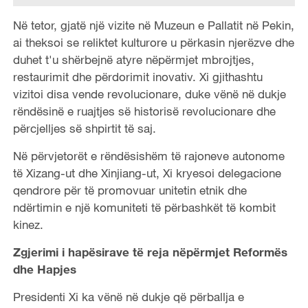
Në tetor, gjatë një vizite në Muzeun e Pallatit në Pekin,
ai theksoi se reliktet kulturore u përkasin njerëzve dhe
duhet t'u shërbejnë atyre nëpërmjet mbrojtjes,
restaurimit dhe përdorimit inovativ. Xi gjithashtu
vizitoi disa vende revolucionare, duke vënë në dukje
rëndësinë e ruajtjes së historisë revolucionare dhe
përcjelljes së shpirtit të saj.
Në përvjetorët e rëndësishëm të rajoneve autonome
të Xizang-ut dhe Xinjiang-ut, Xi kryesoi delegacione
qendrore për të promovuar unitetin etnik dhe
ndërtimin e një komuniteti të përbashkët të kombit
kinez.
Zgjerimi i hapësirave të reja nëpërmjet Reformës
dhe Hapjes
Presidenti Xi ka vënë në dukje që përballja e