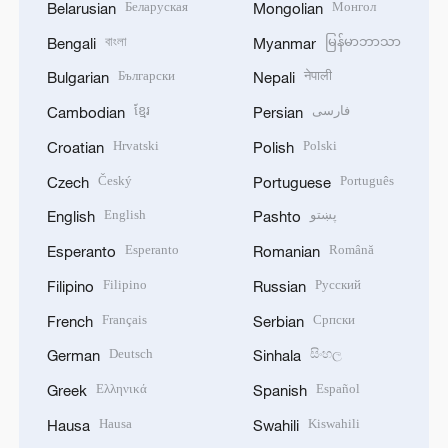
Беларуская
Монгол
Belarusian
Mongolian
বাংলা
မြန်မာဘာသာ
Bengali
Myanmar
Български
नेपाली
Bulgarian
Nepali
ខ្មែរ
فارسی
Cambodian
Persian
Hrvatski
Polski
Croatian
Polish
Český
Português
Czech
Portuguese
English
پښتو
English
Pashto
Esperanto
Română
Esperanto
Romanian
Filipino
Русский
Filipino
Russian
Français
Српски
French
Serbian
Deutsch
සිංහල
German
Sinhala
Ελληνικά
Español
Greek
Spanish
Hausa
Kiswahili
Hausa
Swahili