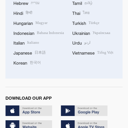
עברית
தமிழ்
Hebrew
Tamil
हिन्दी
ไทย
Hindi
Thai
Magyar
Türkçe
Hungarian
Turkish
Bahasa Indonesia
Українська
Indonesian
Ukrainian
Italiano
اردو
Italian
Urdu
日本語
Tiếng Việt
Japanese
Vietnamese
한국어
Korean
DOWNLOAD OUR APP