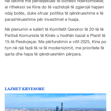
Në takime me përfaqësues të biznesit ndërkombëtar,
ai ritheksoi se Kina do të vazhdojë të zgjerojë hapjen
ndaj botës, duke ofruar politika të qëndrueshme e të
parashikueshme për investimet e huaja.
Në plenumin e katërt të Komitetit Qendror të 20-të të
Partisë Komuniste të Kinës u hodhën bazat e Planit të
15-të Pesëvjeçar. Me përfundimin e vitit 2025, Kina po
hyn në një fazë të re të modernizimit, me prioritete të
qarta dhe hapa të qëndrueshëm përpara.
LAJMET KRYESORE