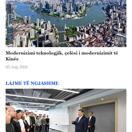
Modernizimi teknologjik, çelësi i modernizimit të
Kinës
05-Aug-2026
LAJME TË NGJASHME