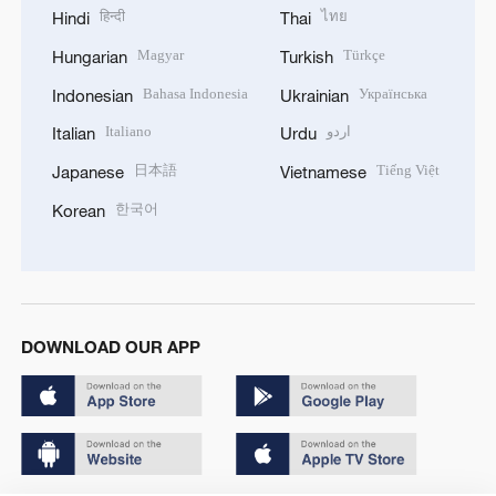
हिन्दी
ไทย
Hindi
Thai
Magyar
Türkçe
Hungarian
Turkish
Bahasa Indonesia
Українська
Indonesian
Ukrainian
Italiano
اردو
Italian
Urdu
日本語
Tiếng Việt
Japanese
Vietnamese
한국어
Korean
DOWNLOAD OUR APP