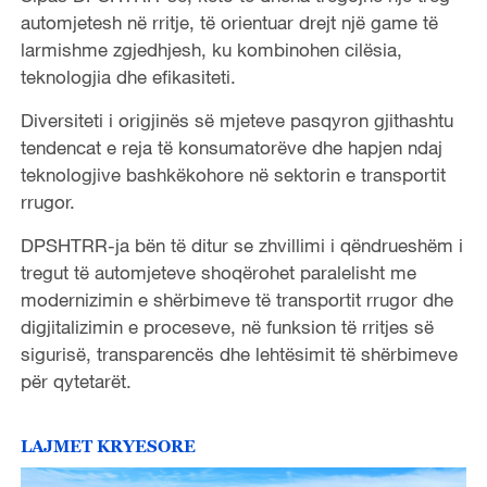
automjetesh në rritje, të orientuar drejt një game të
larmishme zgjedhjesh, ku kombinohen cilësia,
teknologjia dhe efikasiteti.
Diversiteti i origjinës së mjeteve pasqyron gjithashtu
tendencat e reja të konsumatorëve dhe hapjen ndaj
teknologjive bashkëkohore në sektorin e transportit
rrugor.
DPSHTRR-ja bën të ditur se zhvillimi i qëndrueshëm i
tregut të automjeteve shoqërohet paralelisht me
modernizimin e shërbimeve të transportit rrugor dhe
digjitalizimin e proceseve, në funksion të rritjes së
sigurisë, transparencës dhe lehtësimit të shërbimeve
për qytetarët.
LAJMET KRYESORE