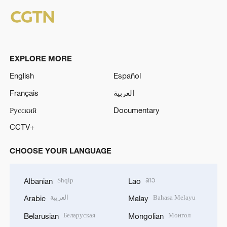
EXPLORE MORE
English
Español
Français
العربية
Русский
Documentary
CCTV+
CHOOSE YOUR LANGUAGE
Shqip
ລາວ
Albanian
Lao
العربية
Bahasa Melayu
Arabic
Malay
Беларуская
Монгол
Belarusian
Mongolian