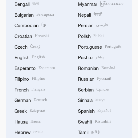
বাংলা
မြန်မာဘာသာ
Bengali
Myanmar
Български
नेपाली
Bulgarian
Nepali
ខ្មែរ
فارسی
Cambodian
Persian
Hrvatski
Polski
Croatian
Polish
Český
Português
Czech
Portuguese
English
پښتو
English
Pashto
Esperanto
Română
Esperanto
Romanian
Filipino
Русский
Filipino
Russian
Français
Српски
French
Serbian
Deutsch
සිංහල
German
Sinhala
Ελληνικά
Español
Greek
Spanish
Hausa
Kiswahili
Hausa
Swahili
עברית
தமிழ்
Hebrew
Tamil