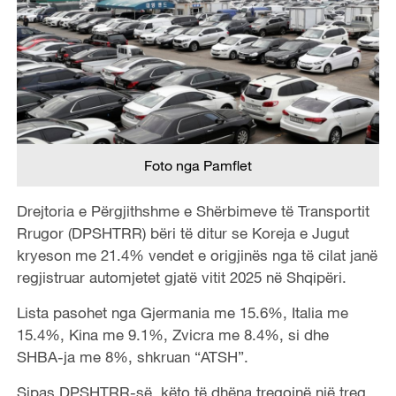
Foto nga Pamflet
Drejtoria e Përgjithshme e Shërbimeve të Transportit
Rrugor (DPSHTRR) bëri të ditur se Koreja e Jugut
kryeson me 21.4% vendet e origjinës nga të cilat janë
regjistruar automjetet gjatë vitit 2025 në Shqipëri.
Lista pasohet nga Gjermania me 15.6%, Italia me
15.4%, Kina me 9.1%, Zvicra me 8.4%, si dhe
SHBA-ja me 8%, shkruan “ATSH”.
Sipas DPSHTRR-së, këto të dhëna tregojnë një treg