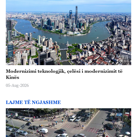
Modernizimi teknologjik, çelësi i modernizimit të
Kinës
05-Aug-2026
LAJME TË NGJASHME