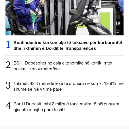
1
Konfindustria kërkon ulje të taksave për karburantet
dhe rikthimin e Bordit të Transparencës
2
BSH: Dobësohet ndjesia ekonomike në korrik, rritet
besimi i konsumatorëve
3
Tatimet: 42.4 miliardë lekë të ardhura në korrik, 13.8% më
shumë se një vit më parë
4
Porti i Durrësit, mbi 2 milionë tonë mallra të përpunuara
gjashtë muajt e parë të vitit