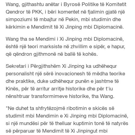
Wang, gjithashtu anëtar i Byrosë Politike të Komitetit
Qendror të PKK, i bëri komentet në fjalimin gjatë një
simpoziumi të mbajtur në Pekin, mbi studimin dhe
kërkimin e Mendimit të Xi Jinping mbi Diplomacinë.
Wang tha se Mendimi i Xi Jinping mbi Diplomacinë,
është një teori marksiste në zhvillim e sipër, e hapur,
që qëndron gjithmonë në ballë të kohës.
Sekretari i Përgjithshëm Xi Jinping ka udhëhequr
personalisht një sërë inovacionesh të mëdha teorike
dhe praktike, duke udhëhequr punën e jashtme të
Kinës, për të arritur arritje historike dhe për t'iu
nënshtruar transformimeve historike, tha Wang.
"Ne duhet ta shfrytëzojmë ribotimin e skicës së
studimit mbi Mendimin e Xi Jinping mbi Diplomacinë,
si një mundësi për të thelluar kuptimin tonë të natyrës
së përparuar të Mendimit të Xi Jinpingut mbi