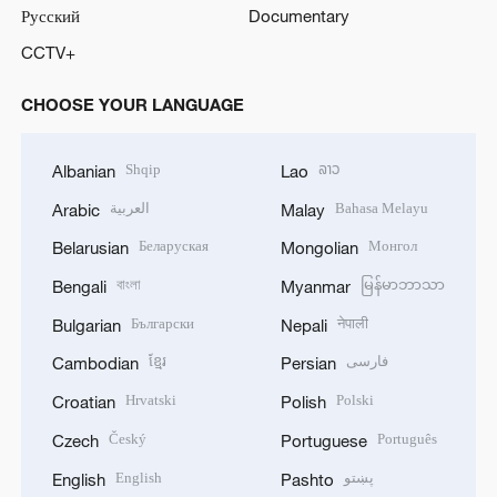
Русский
Documentary
CCTV+
CHOOSE YOUR LANGUAGE
Shqip
ລາວ
Albanian
Lao
العربية
Bahasa Melayu
Arabic
Malay
Беларуская
Монгол
Belarusian
Mongolian
বাংলা
မြန်မာဘာသာ
Bengali
Myanmar
Български
नेपाली
Bulgarian
Nepali
ខ្មែរ
فارسی
Cambodian
Persian
Hrvatski
Polski
Croatian
Polish
Český
Português
Czech
Portuguese
English
پښتو
English
Pashto