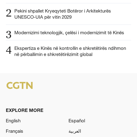
2
Pekini shpallet Kryeqyteti Botëror i Arkitekturës
UNESCO-UIA për vitin 2029
3
Modernizimi teknologjik, çelësi i modernizimit të Kinës
4
Ekspertiza e Kinës në kontrollin e shkretëtirës ndihmon
në përballimin e shkretëtirëzimit global
EXPLORE MORE
English
Español
Français
العربية