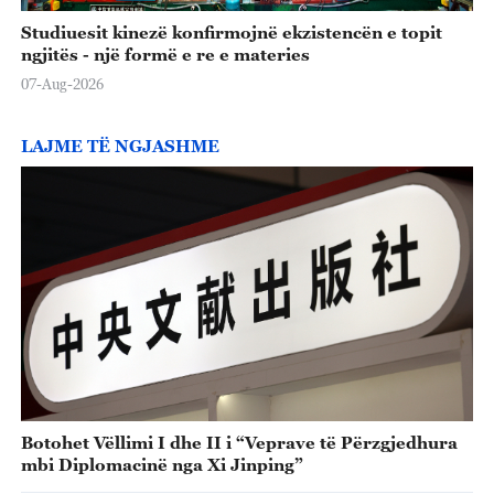
Studiuesit kinezë konfirmojnë ekzistencën e topit
ngjitës - një formë e re e materies
07-Aug-2026
LAJME TË NGJASHME
Botohet Vëllimi I dhe II i “Veprave të Përzgjedhura
mbi Diplomacinë nga Xi Jinping”