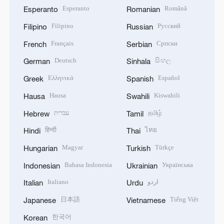
Esperanto
Română
Esperanto
Romanian
Filipino
Русский
Filipino
Russian
Français
Српски
French
Serbian
Deutsch
සිංහල
German
Sinhala
Ελληνικά
Español
Greek
Spanish
Hausa
Kiswahili
Hausa
Swahili
עברית
தமிழ்
Hebrew
Tamil
हिन्दी
ไทย
Hindi
Thai
Magyar
Türkçe
Hungarian
Turkish
Bahasa Indonesia
Українська
Indonesian
Ukrainian
Italiano
اردو
Italian
Urdu
日本語
Tiếng Việt
Japanese
Vietnamese
한국어
Korean