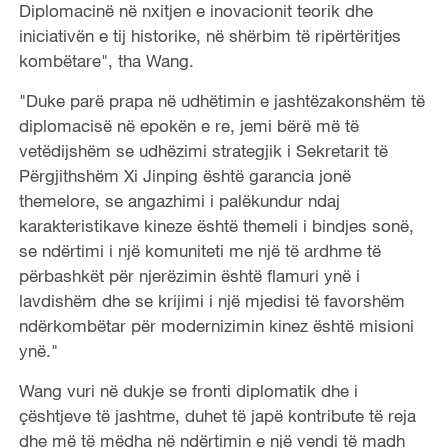
Diplomacinë në nxitjen e inovacionit teorik dhe
iniciativën e tij historike, në shërbim të ripërtëritjes
kombëtare", tha Wang.
"Duke parë prapa në udhëtimin e jashtëzakonshëm të
diplomacisë në epokën e re, jemi bërë më të
vetëdijshëm se udhëzimi strategjik i Sekretarit të
Përgjithshëm Xi Jinping është garancia jonë
themelore, se angazhimi i palëkundur ndaj
karakteristikave kineze është themeli i bindjes sonë,
se ndërtimi i një komuniteti me një të ardhme të
përbashkët për njerëzimin është flamuri ynë i
lavdishëm dhe se krijimi i një mjedisi të favorshëm
ndërkombëtar për modernizimin kinez është misioni
ynë."
Wang vuri në dukje se fronti diplomatik dhe i
çështjeve të jashtme, duhet të japë kontribute të reja
dhe më të mëdha në ndërtimin e një vendi të madh