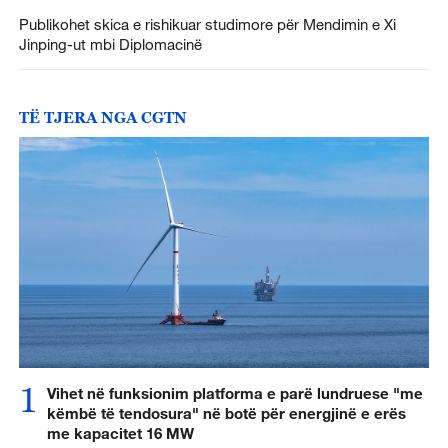
Publikohet skica e rishikuar studimore për Mendimin e Xi
Jinping-ut mbi Diplomacinë
TË TJERA NGA CGTN
1
Vihet në funksionim platforma e parë lundruese "me
këmbë të tendosura" në botë për energjinë e erës
me kapacitet 16 MW