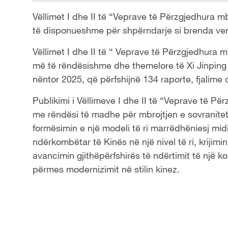
Vëllimet I dhe II të “Veprave të Përzgjedhura m
të disponueshme për shpërndarje si brenda ve
Vëllimet I dhe II të “ Veprave të Përzgjedhura
më të rëndësishme dhe themelore të Xi Jinping 
nëntor 2025, që përfshijnë 134 raporte, fjalime 
Publikimi i Vëllimeve I dhe II të “Veprave të P
me rëndësi të madhe për mbrojtjen e sovranitetit
formësimin e një modeli të ri marrëdhëniesj midi
ndërkombëtar të Kinës në një nivel të ri, kriji
avancimin gjithëpërfshirës të ndërtimit të një ko
përmes modernizimit në stilin kinez.