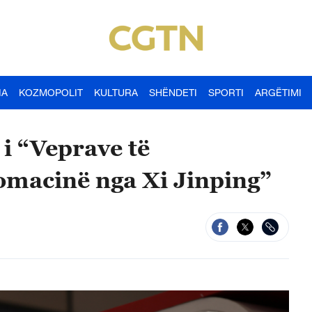
IA
KOZMOPOLIT
KULTURA
SHËNDETI
SPORTI
ARGËTIMI
 i “Veprave të
omacinë nga Xi Jinping”