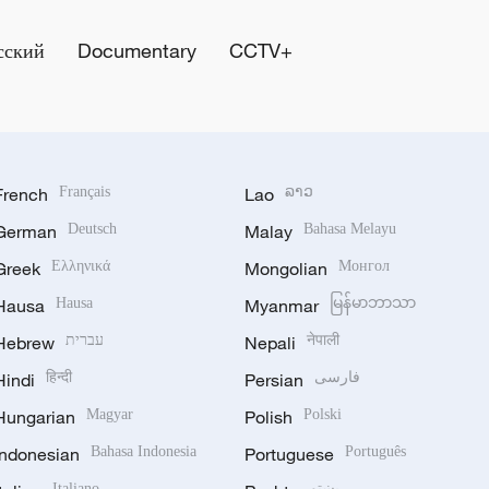
сский
Documentary
CCTV+
French
Français
Lao
ລາວ
German
Deutsch
Malay
Bahasa Melayu
Greek
Ελληνικά
Mongolian
Монгол
Hausa
Hausa
Myanmar
မြန်မာဘာသာ
Hebrew
עברית
Nepali
नेपाली
Hindi
हिन्दी
Persian
فارسی
Hungarian
Magyar
Polish
Polski
Indonesian
Bahasa Indonesia
Portuguese
Português
Italiano
پښتو