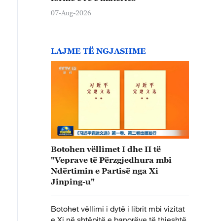
07-Aug-2026
LAJME TË NGJASHME
Botohen vëllimet I dhe II të
"Veprave të Përzgjedhura mbi
Ndërtimin e Partisë nga Xi
Jinping-u"
Botohet vëllimi i dytë i librit mbi vizitat
e Xi në shtëpitë e banorëve të thjeshtë