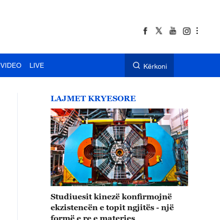
VIDEO
LIVE
Kërkoni
LAJMET KRYESORE
Studiuesit kinezë konfirmojnë
ekzistencën e topit ngjitës - një
formë e re e materies