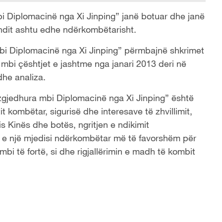
bi Diplomacinë nga Xi Jinping” janë botuar dhe janë
ndit ashtu edhe ndërkombëtarisht.
 mbi Diplomacinë nga Xi Jinping” përmbajnë shkrimet
mbi çështjet e jashtme nga janari 2013 deri në
dhe analiza.
ërzgjedhura mbi Diplomacinë nga Xi Jinping” është
 kombëtar, sigurisë dhe interesave të zhvillimit,
s Kinës dhe botës, ngritjen e ndikimit
min e një mjedisi ndërkombëtar më të favorshëm për
mbi të fortë, si dhe rigjallërimin e madh të kombit