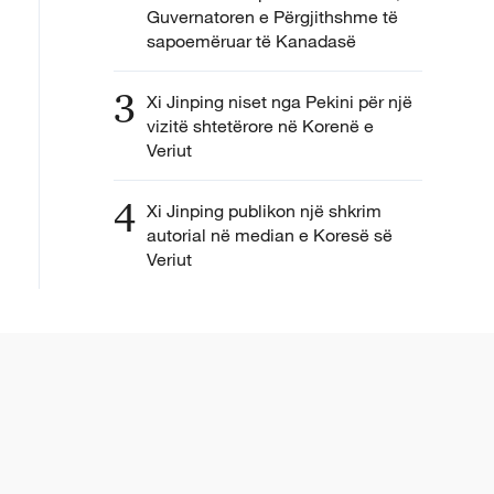
Guvernatoren e Përgjithshme të
sapoemëruar të Kanadasë
3
Xi Jinping niset nga Pekini për një
vizitë shtetërore në Korenë e
Veriut
4
Xi Jinping publikon një shkrim
autorial në median e Koresë së
Veriut