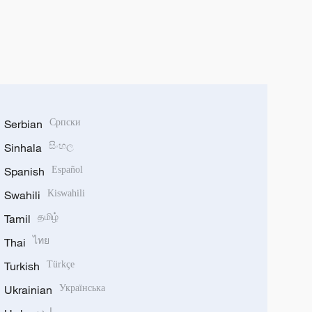
Serbian
Српски
Sinhala
සිංහල
Spanish
Español
Swahili
Kiswahili
Tamil
தமிழ்
Thai
ไทย
Turkish
Türkçe
Ukrainian
Українська
اردو