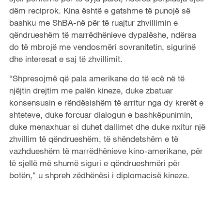
dëm reciprok. Kina është e gatshme të punojë së
bashku me ShBA-në për të ruajtur zhvillimin e
qëndrueshëm të marrëdhënieve dypalëshe, ndërsa
do të mbrojë me vendosmëri sovranitetin, sigurinë
dhe interesat e saj të zhvillimit.
“Shpresojmë që pala amerikane do të ecë në të
njëjtin drejtim me palën kineze, duke zbatuar
konsensusin e rëndësishëm të arritur nga dy krerët e
shteteve, duke forcuar dialogun e bashkëpunimin,
duke menaxhuar si duhet dallimet dhe duke nxitur një
zhvillim të qëndrueshëm, të shëndetshëm e të
vazhdueshëm të marrëdhënieve kino-amerikane, për
të sjellë më shumë siguri e qëndrueshmëri për
botën," u shpreh zëdhënësi i diplomacisë kineze.