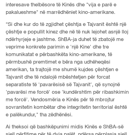
interesave thelbësore të Kinës dhe "vija e parë e
pakalueshme" në marrëdhëniet kino-amerikane.
“Si dhe kur do të zgjidhet çështja e Tajvanit është një
çështje e popullit kinez dhe në të nuk lejohet asnjë lloj
ndërhyrjeje e jashtme. ShBA-ja duhet të zbatojë me
veprime konkrete parimin e 'një Kine' dhe tre
komunikatat e përbashkëta kino-amerikane, të
përmbushë premtimet e bëra nga udhëheqësi
amerikan, ta trajtojë me shumë kujdes çështjen e
Tajvanit dhe të ndalojë mbështetjen për forcat
separatiste të 'pavarësisë së Tajvanit', që synojnë
'pavarësi me forcë' ose 'kundërshtim për ribashkimin
me forcë'. Vendosmëria e Kinës për të mbrojtur
sovranitetin kombëtar dhe integritetin territorial është
e palëkundur," tha zëdhënësi.
Ai theksoi që bashkëpunimi midis Kinës e ShBA-së
sjell përfitime për të dyja palët, ndërsa përplasja sjell