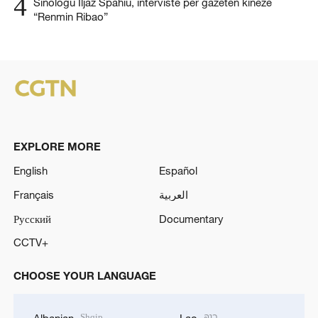
4
Sinologu Iljaz Spahiu, intervistë për gazetën kineze
“Renmin Ribao”
EXPLORE MORE
English
Español
Français
العربية
Русский
Documentary
CCTV+
CHOOSE YOUR LANGUAGE
Shqip
ລາວ
Albanian
Lao