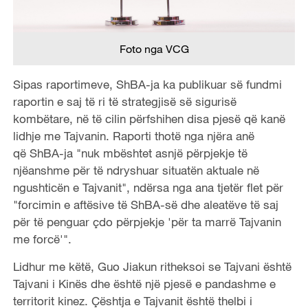
Foto nga VCG
Sipas raportimeve, ShBA-ja ka publikuar së fundmi
raportin e saj të ri të strategjisë së sigurisë
kombëtare, në të cilin përfshihen disa pjesë që kanë
lidhje me Tajvanin. Raporti thotë nga njëra anë
që ShBA-ja "nuk mbështet asnjë përpjekje të
njëanshme për të ndryshuar situatën aktuale në
ngushticën e Tajvanit", ndërsa nga ana tjetër flet për
"forcimin e aftësive të ShBA-së dhe aleatëve të saj
për të penguar çdo përpjekje 'për ta marrë Tajvanin
me forcë'".
Lidhur me këtë, Guo Jiakun ritheksoi se Tajvani është
Tajvani i Kinës dhe është një pjesë e pandashme e
territorit kinez. Çështja e Tajvanit është thelbi i