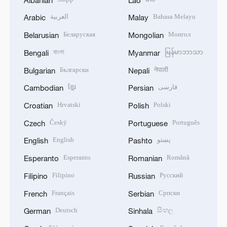
العربية
Bahasa Melayu
Arabic
Malay
Беларуская
Монгол
Belarusian
Mongolian
বাংলা
မြန်မာဘာသာ
Bengali
Myanmar
Български
नेपाली
Bulgarian
Nepali
ខ្មែរ
فارسی
Cambodian
Persian
Hrvatski
Polski
Croatian
Polish
Český
Português
Czech
Portuguese
English
پښتو
English
Pashto
Esperanto
Română
Esperanto
Romanian
Filipino
Русский
Filipino
Russian
Français
Српски
French
Serbian
Deutsch
සිංහල
German
Sinhala