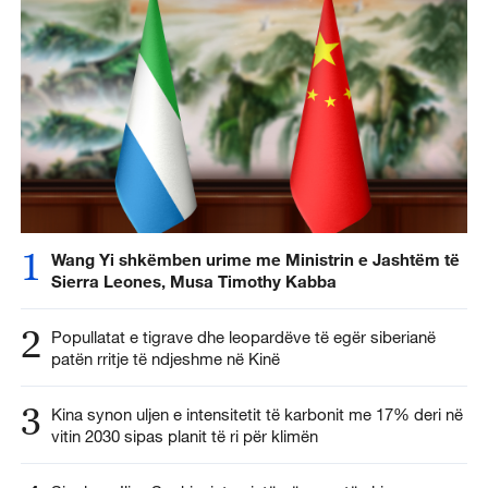
1
Wang Yi shkëmben urime me Ministrin e Jashtëm të
Sierra Leones, Musa Timothy Kabba
2
Popullatat e tigrave dhe leopardëve të egër siberianë
patën rritje të ndjeshme në Kinë
3
Kina synon uljen e intensitetit të karbonit me 17% deri në
vitin 2030 sipas planit të ri për klimën