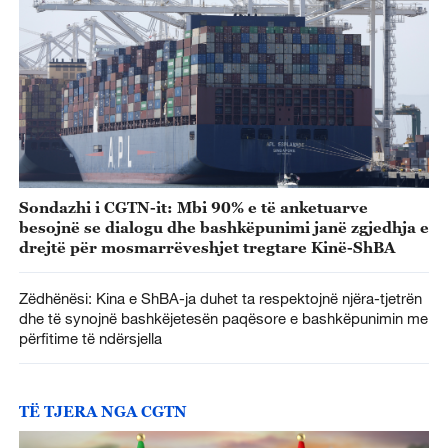
Sondazhi i CGTN-it: Mbi 90% e të anketuarve
besojnë se dialogu dhe bashkëpunimi janë zgjedhja e
drejtë për mosmarrëveshjet tregtare Kinë-ShBA
Zëdhënësi: Kina e ShBA-ja duhet ta respektojnë njëra-tjetrën
dhe të synojnë bashkëjetesën paqësore e bashkëpunimin me
përfitime të ndërsjella
TË TJERA NGA CGTN