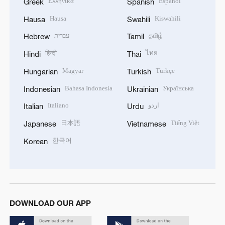
Ελληνικά
Español
Greek
Spanish
Hausa
Kiswahili
Hausa
Swahili
עברית
தமிழ்
Hebrew
Tamil
हिन्दी
ไทย
Hindi
Thai
Magyar
Türkçe
Hungarian
Turkish
Bahasa Indonesia
Українська
Indonesian
Ukrainian
Italiano
اردو
Italian
Urdu
日本語
Tiếng Việt
Japanese
Vietnamese
한국어
Korean
DOWNLOAD OUR APP