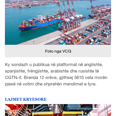
Foto nga VCG
Ky sondazh u publikua në platformat në anglishte,
spanjishte, frëngjishte, arabishte dhe rusishte të
CGTN-it. Brenda 12 orëve, gjithsej 5610 veta morën
pjesë në votim dhe shprehën mendimet e tyre.
LAJMET KRYESORE