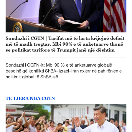
Sondazhi i CGTN | Tarifat më të larta krijojnë deficit
më të madh tregtar. Mbi 90% e të anketuarve thonë
se politikat tarifore të Trumpit janë një dështim
Sondazhi i CGTN-it: Mbi 90 % e të anketuarve globalë
besojnë që konflikti ShBA–Izrael–Iran nxjerr në pah rënien e
ndikimit global të ShBA-së
TË TJERA NGA CGTN