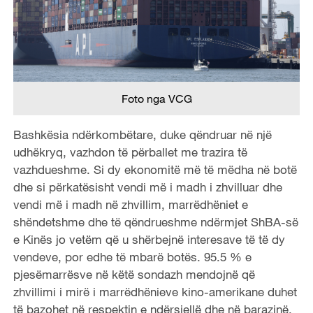
Foto nga VCG
Bashkësia ndërkombëtare, duke qëndruar në një
udhëkryq, vazhdon të përballet me trazira të
vazhdueshme. Si dy ekonomitë më të mëdha në botë
dhe si përkatësisht vendi më i madh i zhvilluar dhe
vendi më i madh në zhvillim, marrëdhëniet e
shëndetshme dhe të qëndrueshme ndërmjet ShBA-së
e Kinës jo vetëm që u shërbejnë interesave të të dy
vendeve, por edhe të mbarë botës. 95.5 % e
pjesëmarrësve në këtë sondazh mendojnë që
zhvillimi i mirë i marrëdhënieve kino-amerikane duhet
të bazohet në respektin e ndërsjellë dhe në barazinë,