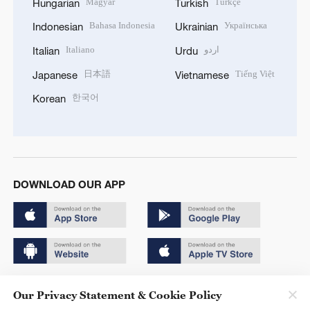
Magyar
Türkçe
Hungarian
Turkish
Bahasa Indonesia
Українська
Indonesian
Ukrainian
Italiano
اردو
Italian
Urdu
日本語
Tiếng Việt
Japanese
Vietnamese
한국어
Korean
DOWNLOAD OUR APP
Copyright © 2024 CGTN.
Our Privacy Statement & Cookie Policy
京ICP备20000184号