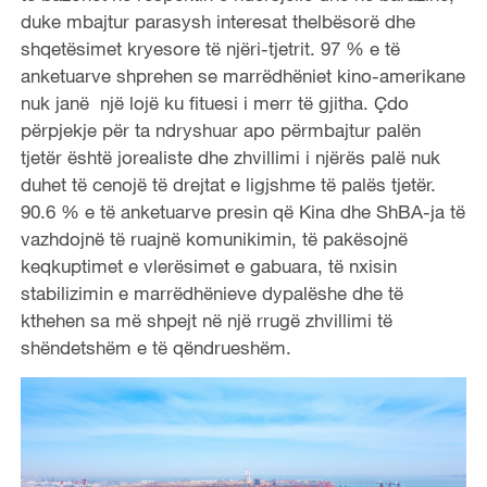
duke mbajtur parasysh interesat thelbësorë dhe
shqetësimet kryesore të njëri-tjetrit. 97 % e të
anketuarve shprehen se marrëdhëniet kino-amerikane
nuk janë një lojë ku fituesi i merr të gjitha.
Ç
do
përpjekje për ta ndryshuar apo përmbajtur palën
tjetër është jorealiste dhe zhvillimi i njërës palë nuk
duhet të cenojë të drejtat e ligjshme të palës tjetër.
90.6 % e të anketuarve presin që Kina dhe ShBA-ja të
vazhdojnë të ruajn
ë
komunikimin, të pakësojnë
keqkuptimet e vlerësimet e gabuara, të nxisin
stabilizimin e marrëdhënieve dypalëshe dhe të
kthehen sa më shpejt në një rrugë zhvillimi të
shëndetshëm e të qëndrueshëm.