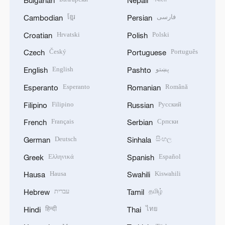
Bulgarian
Nepali
ខ្មែរ
فارسی
Cambodian
Persian
Hrvatski
Polski
Croatian
Polish
Český
Português
Czech
Portuguese
English
پښتو
English
Pashto
Esperanto
Română
Esperanto
Romanian
Filipino
Русский
Filipino
Russian
Français
Српски
French
Serbian
Deutsch
සිංහල
German
Sinhala
Ελληνικά
Español
Greek
Spanish
Hausa
Kiswahili
Hausa
Swahili
עברית
தமிழ்
Hebrew
Tamil
हिन्दी
ไทย
Hindi
Thai