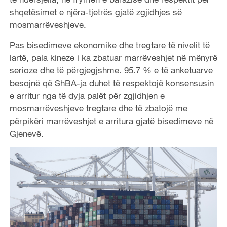
shqetësimet e njëra-tjetrës gjatë zgjidhjes së
mosmarrëveshjeve.
Pas bisedimeve ekonomike dhe tregtare të nivelit të
lartë, pala kineze i ka zbatuar marrëveshjet në mënyrë
serioze dhe të përgjegjshme. 95.7 % e të anketuarve
besojnë që ShBA-ja duhet të respektojë konsensusin
e arritur nga të dyja palët për zgjidhjen e
mosmarrëveshjeve tregtare dhe të zbatojë me
përpikëri marrëveshjet e arritura gjatë bisedimeve në
Gjenevë.