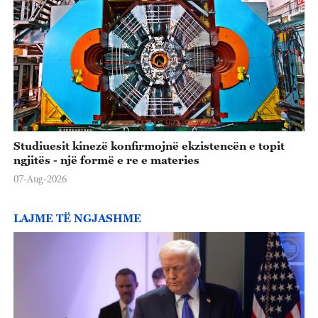
Studiuesit kinezë konfirmojnë ekzistencën e topit
ngjitës - një formë e re e materies
07-Aug-2026
LAJME TË NGJASHME