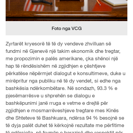
Foto nga VCG
Zyrtarët kryesorë të të dy vendeve zhvilluan së
fundmi në Gjenevë një takim ekonomik dhe tregtar,
me propozimin e palës amerikane, çka shënoi një
hap të rëndësishëm në zgjidhjen e çështjeve
përkatëse nëpërmjet dialogut e konsultimeve, duke u
mirëpritur nga publiku në të dy vendet, si edhe nga
bashkësia ndërkombëtare. Në sondazh, 93.3 % e
pjesëmarrësve u shprehën se dialogu e
bashkëpunimi janë rruga e vetme e drejtë për
zgjidhjen e mosmarrëveshjeve tregtare mes Kinës
dhe Shteteve të Bashkuara, ndërsa 94 % besojnë se
të dyja palët duhet të kërkojnë rezultate me përfitime
të ndërsjella, në frymën e barazisë dhe respektit për