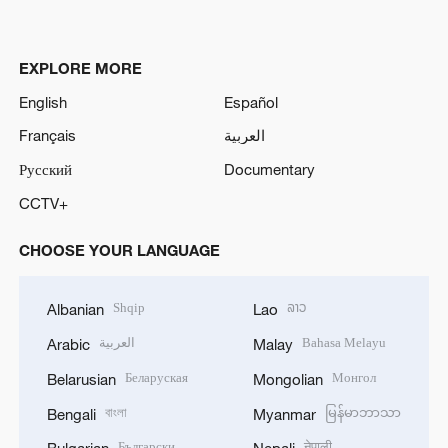
EXPLORE MORE
English
Español
Français
العربية
Русский
Documentary
CCTV+
CHOOSE YOUR LANGUAGE
Shqip
ລາວ
Albanian
Lao
العربية
Bahasa Melayu
Arabic
Malay
Беларуская
Монгол
Belarusian
Mongolian
বাংলা
မြန်မာဘာသာ
Bengali
Myanmar
Български
नेपाली