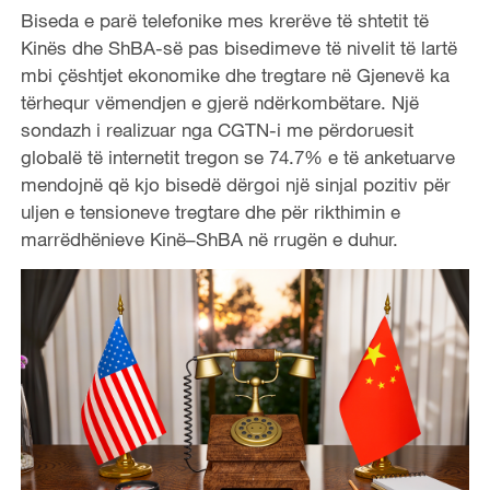
Biseda
e par
ë telefonike mes krerëve të shtetit të
Kinës dhe ShBA-së pas
bis
edimeve të nivelit të lartë
mbi çështjet ekonomike dhe tregtare në Gjenevë ka
tërhequr vëmendjen e gjerë ndërkombëtare. Një
sondazh i realizuar nga CGTN-i me përdoruesit
globalë të internetit tregon se 74.7% e të anketuarve
mendojnë që kjo bisedë dërgoi një sinjal pozitiv për
uljen e tensioneve tregtare dhe për rikthimin e
marrëdhënieve Kinë–ShBA në rrugën e duhur.