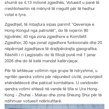
shumë se 4.13 milionë zgjedhës. Votuesit u panë të
rreshtoheshin në mënyrë të rregullt për të hedhur
votat e tyre.
Zgjedhjet, të mbajtura sipas parimit "Qeverisje e
Hong-Kongut nga patriotët", do të nxjerrin 90
ligjvënës: 40 nga zona zgjedhore e Komitetit
Zgjedhor, 30 nga zonat zgjedhore funksionale dhe 20
nëpërmjet zgjedhjeve të drejtpërdrejta gjeografike.
Këshilli i ri Legjislativ do të fillojë punë më 1 janar
2026 dhe do të ketë mandat katërvjeçar.
Për të lehtësuar votimin nga grupe të ndryshme, u
ngritën qendra votimi për nëpunësit civilë, punonjësit
shëndetësorë dhe pakicat kombëtare. U vendosën
qendra votimi shtesë në vende të tilla si Ura Hong-
Kong - Zhuhai - Makao dhe zona Sheung Shui për të
ndihmuar votuesit ndërkufitarë.