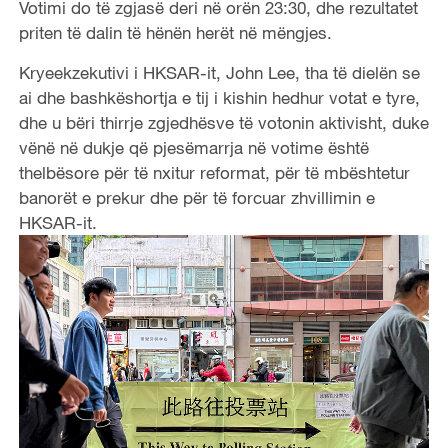
Votimi do të zgjasë deri në orën 23:30, dhe rezultatet
priten të dalin të hënën herët në mëngjes.
Kryeekzekutivi i HKSAR-it, John Lee, tha të dielën se
ai dhe bashkëshortja e tij i kishin hedhur votat e tyre,
dhe u bëri thirrje zgjedhësve të votonin aktivisht, duke
vënë në dukje që pjesëmarrja në votime është
thelbësore për të nxitur reformat, për të mbështetur
banorët e prekur dhe për të forcuar zhvillimin e
HKSAR-it.