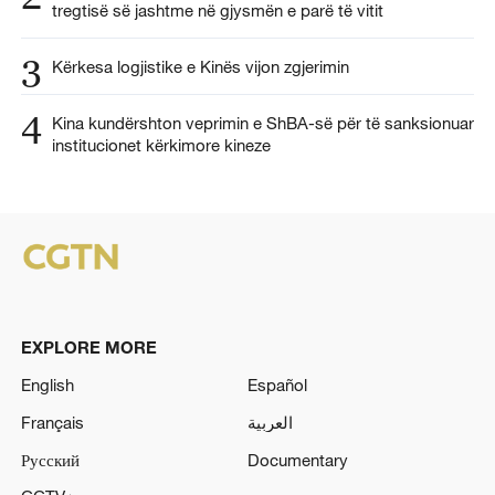
tregtisë së jashtme në gjysmën e parë të vitit
3
Kërkesa logjistike e Kinës vijon zgjerimin
4
Kina kundërshton veprimin e ShBA-së për të sanksionuar
institucionet kërkimore kineze
EXPLORE MORE
English
Español
Français
العربية
Русский
Documentary