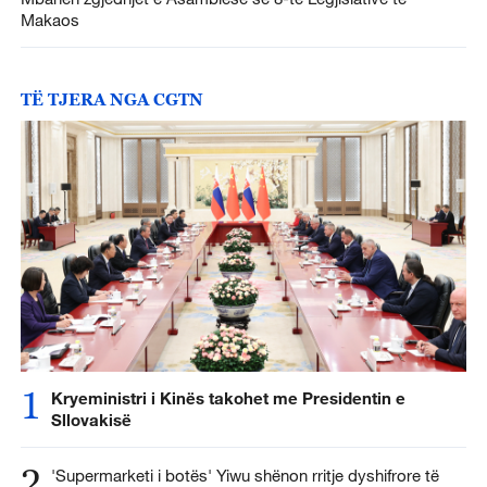
Makaos
TË TJERA NGA CGTN
1
Kryeministri i Kinës takohet me Presidentin e
Sllovakisë
2
'Supermarketi i botës' Yiwu shënon rritje dyshifrore të