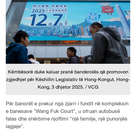
Këmbësorë duke kaluar pranë banderolës që promovon
zgjedhjet për Këshillin Legjislativ të Hong-Kongut, Hong-
Kong, 3 dhjetor 2025. / VCG
Për banorët e prekur nga zjarri i fundit në kompleksin
e banesave "Wang Fuk Court", u ofruan autobusë
falas dhe shërbime njoftimi "një familje, një punonjës
lagjeje".