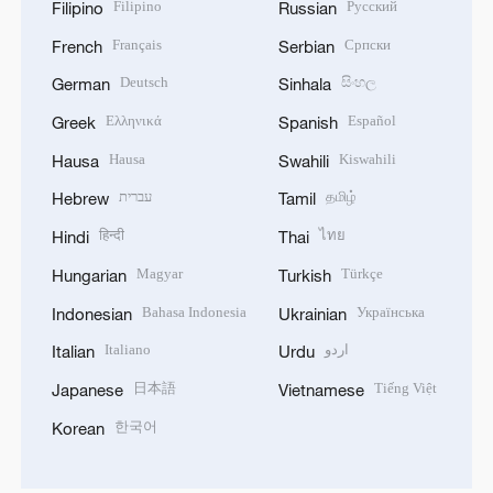
Filipino
Русский
Filipino
Russian
Français
Српски
French
Serbian
Deutsch
සිංහල
German
Sinhala
Ελληνικά
Español
Greek
Spanish
Hausa
Kiswahili
Hausa
Swahili
עברית
தமிழ்
Hebrew
Tamil
हिन्दी
ไทย
Hindi
Thai
Magyar
Türkçe
Hungarian
Turkish
Bahasa Indonesia
Українська
Indonesian
Ukrainian
Italiano
اردو
Italian
Urdu
日本語
Tiếng Việt
Japanese
Vietnamese
한국어
Korean