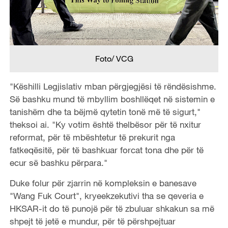
Foto/ VCG
"Këshilli Legjislativ mban përgjegjësi të rëndësishme.
Së bashku mund të mbyllim boshllëqet në sistemin e
tanishëm dhe ta bëjmë qytetin tonë më të sigurt,"
theksoi ai. "Ky votim është thelbësor për të nxitur
reformat, për të mbështetur të prekurit nga
fatkeqësitë, për të bashkuar forcat tona dhe për të
ecur së bashku përpara."
Duke folur për zjarrin në kompleksin e banesave
"Wang Fuk Court", kryeekzekutivi tha se qeveria e
HKSAR-it do të punojë për të zbuluar shkakun sa më
shpejt të jetë e mundur, për të përshpejtuar