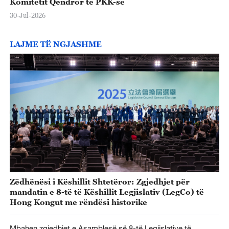
Komitetit Qendror të PKK-së
30-Jul-2026
LAJME TË NGJASHME
Zëdhënësi i Këshillit Shtetëror: Zgjedhjet për
mandatin e 8-të të Këshillit Legjislativ (LegCo) të
Hong Kongut me rëndësi historike
Mbahen zgjedhjet e Asamblesë së 8-të Legjislative të