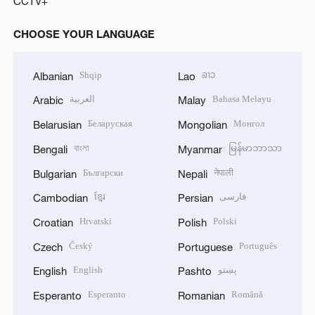
CCTV+
CHOOSE YOUR LANGUAGE
Shqip
ລາວ
Albanian
Lao
العربية
Bahasa Melayu
Arabic
Malay
Беларуская
Монгол
Belarusian
Mongolian
বাংলা
မြန်မာဘာသာ
Bengali
Myanmar
Български
नेपाली
Bulgarian
Nepali
ខ្មែរ
فارسی
Cambodian
Persian
Hrvatski
Polski
Croatian
Polish
Český
Português
Czech
Portuguese
English
پښتو
English
Pashto
Esperanto
Română
Esperanto
Romanian