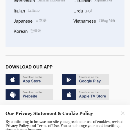
Bahasa Indonesia
Українська
Indonesian
Ukrainian
Italiano
اردو
Italian
Urdu
日本語
Tiếng Việt
Japanese
Vietnamese
한국어
Korean
DOWNLOAD OUR APP
Copyright © 2024 CGTN.
Our Privacy Statement & Cookie Policy
京ICP备20000184号
By continuing to browse our site you agree to our use of cookies, revised
Privacy Policy and Terms of Use. You can change your cookie settings
京公网安备 11010502050052号
through your browser.