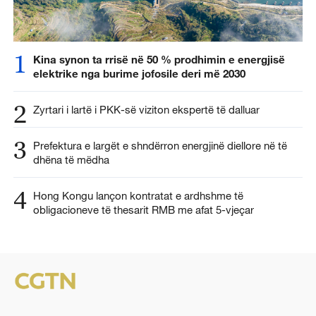
1
Kina synon ta rrisë në 50 % prodhimin e energjisë
elektrike nga burime jofosile deri më 2030
2
Zyrtari i lartë i PKK-së viziton ekspertë të dalluar
3
Prefektura e largët e shndërron energjinë diellore në të
dhëna të mëdha
4
Hong Kongu lançon kontratat e ardhshme të
obligacioneve të thesarit RMB me afat 5-vjeçar