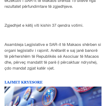
ekzekutiv i SAR-it të Makaos brenda 15 ditëve nga
rezultatet përfundimtare të zgjedhjeve.
Zgjedhjet e këtij viti kishin 37 qendra votimi.
Asambleja Legjislative e SAR-it të Makaos shërben si
organi legjislativ i rajonit. Anëtarët e saj janë banorë
të përhershëm të Republikës së Asociuar të Macaos
dhe, përveç mandatit të parë (i përcaktuar ndryshe),
çdo mandat zgjat katër vjet.
LAJMET KRYESORE