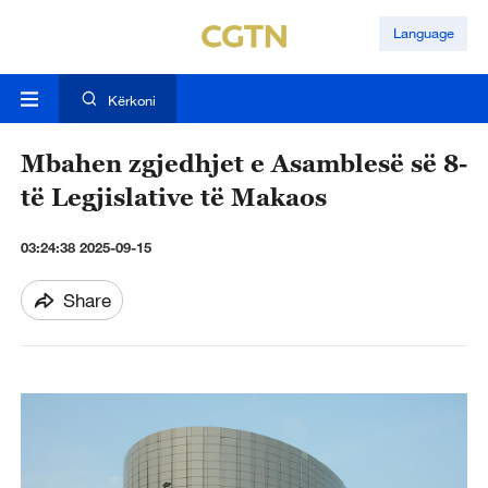
Language
Kërkoni
Mbahen zgjedhjet e Asamblesë së 8-
të Legjislative të Makaos
03:24:38 2025-09-15
Share