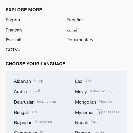
EXPLORE MORE
English
Español
Français
العربية
Русский
Documentary
CCTV+
CHOOSE YOUR LANGUAGE
Shqip
ລາວ
Albanian
Lao
العربية
Bahasa Melayu
Arabic
Malay
Беларуская
Монгол
Belarusian
Mongolian
বাংলা
မြန်မာဘာသာ
Bengali
Myanmar
Български
नेपाली
Bulgarian
Nepali
ខ្មែរ
فارسی
Cambodian
Persian