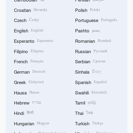
Hrvatski
Polski
Croatian
Polish
Český
Português
Czech
Portuguese
English
پښتو
English
Pashto
Esperanto
Română
Esperanto
Romanian
Filipino
Русский
Filipino
Russian
Français
Српски
French
Serbian
Deutsch
සිංහල
German
Sinhala
Ελληνικά
Español
Greek
Spanish
Hausa
Kiswahili
Hausa
Swahili
עברית
தமிழ்
Hebrew
Tamil
हिन्दी
ไทย
Hindi
Thai
Magyar
Türkçe
Hungarian
Turkish