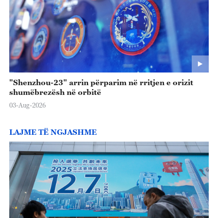
"Shenzhou-23" arrin përparim në rritjen e orizit
shumëbrezësh në orbitë
03-Aug-2026
LAJME TË NGJASHME