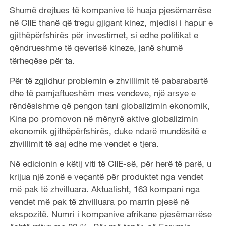
Shumë drejtues të kompanive të huaja pjesëmarrëse
në CIIE thanë që tregu gjigant kinez, mjedisi i hapur e
gjithëpërfshirës për investimet, si edhe politikat e
qëndrueshme të qeverisë kineze, janë shumë
tërheqëse për ta.
Për të zgjidhur problemin e zhvillimit të pabarabartë
dhe të pamjaftueshëm mes vendeve, një arsye e
rëndësishme që pengon tani globalizimin ekonomik,
Kina po promovon në mënyrë aktive globalizimin
ekonomik gjithëpërfshirës, duke ndarë mundësitë e
zhvillimit të saj edhe me vendet e tjera.
Në edicionin e këtij viti të CIIE-së, për herë të parë, u
krijua një zonë e veçantë për produktet nga vendet
më pak të zhvilluara. Aktualisht, 163 kompani nga
vendet më pak të zhvilluara po marrin pjesë në
ekspozitë. Numri i kompanive afrikane pjesëmarrëse