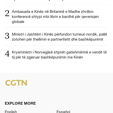
2
Ambasada e Kinës në Britaninë e Madhe zhvillon
konferencë shtypi mbi librin e bardhë për qeverisjen
globale
3
Ministri i Jashtëm i Kinës përfundon turneun nordik, palët
zotohen për thellimin e partneritetit dhe bashkëpunimit
4
Kryeministri i Norvegjisë shpreh gatishmërinë e vendit të
tij për të zgjeruar bashkëpunimin me Kinën
EXPLORE MORE
English
Español