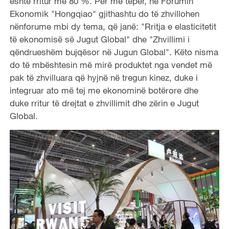
është rritur me 80 %. Për më tepër, në Forumin
Ekonomik "Hongqiao" gjithashtu do të zhvillohen
nënforume mbi dy tema, që janë: "Rritja e elasticitetit
të ekonomisë së Jugut Global" dhe "Zhvillimi i
qëndrueshëm bujqësor në Jugun Global". Këto nisma
do të mbështesin më mirë produktet nga vendet më
pak të zhvilluara që hyjnë në tregun kinez, duke i
integruar ato më tej me ekonominë botërore dhe
duke rritur të drejtat e zhvillimit dhe zërin e Jugut
Global.