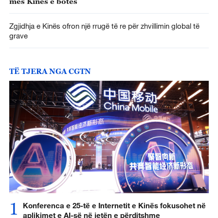
mes Kinës e botës
Zgjidhja e Kinës ofron një rrugë të re për zhvillimin global të
grave
TË TJERA NGA CGTN
1
Konferenca e 25-të e Internetit e Kinës fokusohet në
aplikimet e AI-së në jetën e përditshme