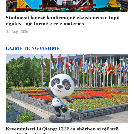
Studiuesit kinezë konfirmojnë ekzistencën e topit
ngjitës - një formë e re e materies
07-Aug-2026
LAJME TË NGJASHME
Kryeministri Li Qiang: CIIE-ja shërben si një urë