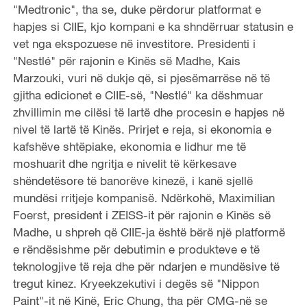
"Medtronic", tha se, duke përdorur platformat e
hapjes si CIIE, kjo kompani e ka shndërruar statusin e
vet nga ekspozuese në investitore. Presidenti i
"Nestlé" për rajonin e Kinës së Madhe, Kais
Marzouki, vuri në dukje që, si pjesëmarrëse në të
gjitha edicionet e CIIE-së, "Nestlé" ka dëshmuar
zhvillimin me cilësi të lartë dhe procesin e hapjes në
nivel të lartë të Kinës. Prirjet e reja, si ekonomia e
kafshëve shtëpiake, ekonomia e lidhur me të
moshuarit dhe ngritja e nivelit të kërkesave
shëndetësore të banorëve kinezë, i kanë sjellë
mundësi rritjeje kompanisë. Ndërkohë, Maximilian
Foerst, president i ZEISS-it për rajonin e Kinës së
Madhe, u shpreh që CIIE-ja është bërë një platformë
e rëndësishme për debutimin e produkteve e të
teknologjive të reja dhe për ndarjen e mundësive të
tregut kinez. Kryeekzekutivi i degës së "Nippon
Paint"-it në Kinë, Eric Chung, tha për CMG-në se