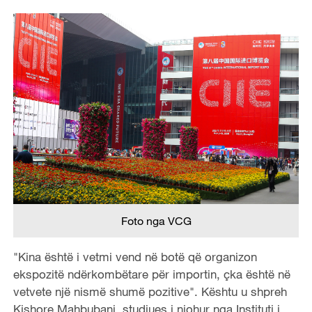
Foto nga VCG
"Kina është i vetmi vend në botë që organizon
ekspozitë ndërkombëtare për importin, çka është në
vetvete një nismë shumë pozitive". Kështu u shpreh
Kishore Mahbubani, studiues i njohur nga Instituti i