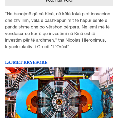
Foto nga VCG
"Ne besojmë që në Kinë, në këtë tokë plot inovacion
dhe zhvillim, vala e bashkëpunimit të hapur është e
pandalshme dhe po vërshon përpara. Ne jemi më të
vendosur se kurrë që investimi në Kinë është
investim për të ardhmen," tha Nicolas Hieronimus,
kryeekzekutivi i Grupit "L'Oréal".
LAJMET KRYESORE