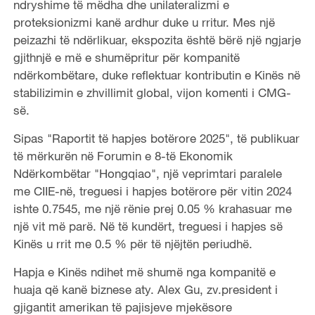
ndryshime të mëdha dhe unilateralizmi e
proteksionizmi kanë ardhur duke u rritur. Mes një
peizazhi të ndërlikuar, ekspozita është bërë një ngjarje
gjithnjë e më e shumëpritur për kompanitë
ndërkombëtare, duke reflektuar kontributin e Kinës në
stabilizimin e zhvillimit global, vijon komenti i CMG-
së.
Sipas "Raportit të hapjes botërore 2025", të publikuar
të mërkurën në Forumin e 8-të Ekonomik
Ndërkombëtar "Hongqiao", një veprimtari paralele
me CIIE-në, treguesi i hapjes botërore për vitin 2024
ishte 0.7545, me një rënie prej 0.05 % krahasuar me
një vit më parë. Në të kundërt, treguesi i hapjes së
Kinës u rrit me 0.5 % për të njëjtën periudhë.
Hapja e Kinës ndihet më shumë nga kompanitë e
huaja që kanë biznese aty. Alex Gu, zv.president i
gjigantit amerikan të pajisjeve mjekësore