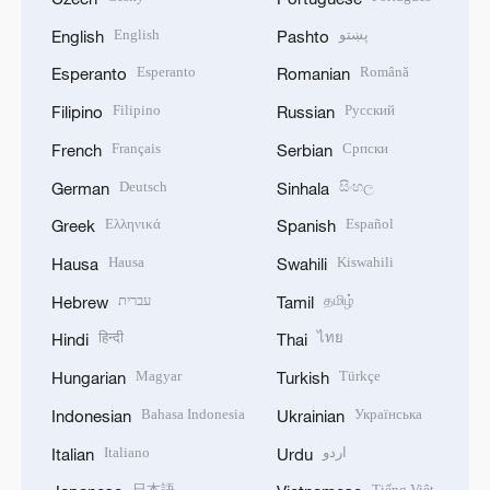
English
پښتو
English
Pashto
Esperanto
Română
Esperanto
Romanian
Filipino
Русский
Filipino
Russian
Français
Српски
French
Serbian
Deutsch
සිංහල
German
Sinhala
Ελληνικά
Español
Greek
Spanish
Hausa
Kiswahili
Hausa
Swahili
עברית
தமிழ்
Hebrew
Tamil
हिन्दी
ไทย
Hindi
Thai
Magyar
Türkçe
Hungarian
Turkish
Bahasa Indonesia
Українська
Indonesian
Ukrainian
Italiano
اردو
Italian
Urdu
日本語
Tiếng Việt