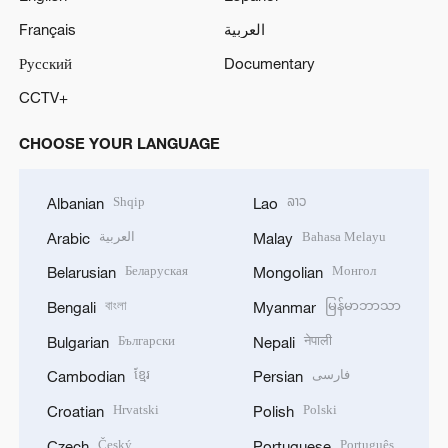
Français
العربية
Русский
Documentary
CCTV+
CHOOSE YOUR LANGUAGE
Shqip
ລາວ
Albanian
Lao
العربية
Bahasa Melayu
Arabic
Malay
Беларуская
Монгол
Belarusian
Mongolian
বাংলা
မြန်မာဘာသာ
Bengali
Myanmar
Български
नेपाली
Bulgarian
Nepali
ខ្មែរ
فارسی
Cambodian
Persian
Hrvatski
Polski
Croatian
Polish
Český
Português
Czech
Portuguese