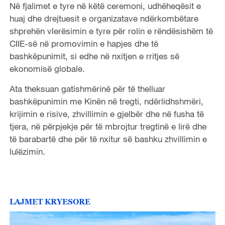
Në fjalimet e tyre në këtë ceremoni, udhëheqësit e
huaj dhe drejtuesit e organizatave ndërkombëtare
shprehën vlerësimin e tyre për rolin e rëndësishëm të
CIIE-së në promovimin e hapjes dhe të
bashkëpunimit, si edhe në nxitjen e rritjes së
ekonomisë globale.
Ata theksuan gatishmërinë për të thelluar
bashkëpunimin me Kinën në tregti, ndërlidhshmëri,
krijimin e risive, zhvillimin e gjelbër dhe në fusha të
tjera, në përpjekje për të mbrojtur tregtinë e lirë dhe
të barabartë dhe për të nxitur së bashku zhvillimin e
lulëzimin.
LAJMET KRYESORE