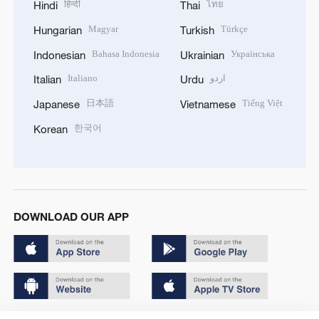
हिन्दी
ไทย
Hindi
Thai
Magyar
Türkçe
Hungarian
Turkish
Bahasa Indonesia
Українська
Indonesian
Ukrainian
Italiano
اردو
Italian
Urdu
日本語
Tiếng Việt
Japanese
Vietnamese
한국어
Korean
DOWNLOAD OUR APP