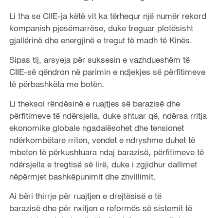
Li tha se CIIE-ja këtë vit ka tërhequr një numër rekord
kompanish pjesëmarrëse, duke treguar plotësisht
gjallërinë dhe energjinë e tregut të madh të Kinës.
Sipas tij, arsyeja për suksesin e vazhdueshëm të
CIIE-së qëndron në parimin e ndjekjes së përfitimeve
të përbashkëta me botën.
Li theksoi rëndësinë e ruajtjes së barazisë dhe
përfitimeve të ndërsjella, duke shtuar që, ndërsa rritja
ekonomike globale ngadalësohet dhe tensionet
ndërkombëtare rriten, vendet e ndryshme duhet të
mbeten të përkushtuara ndaj barazisë, përfitimeve të
ndërsjella e tregtisë së lirë, duke i zgjidhur dallimet
nëpërmjet bashkëpunimit dhe zhvillimit.
Ai bëri thirrje për ruajtjen e drejtësisë e të
barazisë dhe për nxitjen e reformës së sistemit të