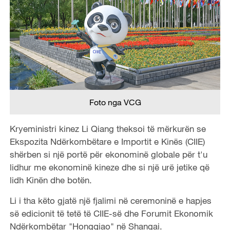
Foto nga VCG
Kryeministri kinez Li Qiang theksoi të mërkurën se
Ekspozita Ndërkombëtare e Importit e Kinës (CIIE)
shërben si një portë për ekonominë globale për t'u
lidhur me ekonominë kineze dhe si një urë jetike që
lidh Kinën dhe botën.
Li i tha këto gjatë një fjalimi në ceremoninë e hapjes
së edicionit të tetë të CIIE-së dhe Forumit Ekonomik
Ndërkombëtar "Hongqiao" në Shangai.