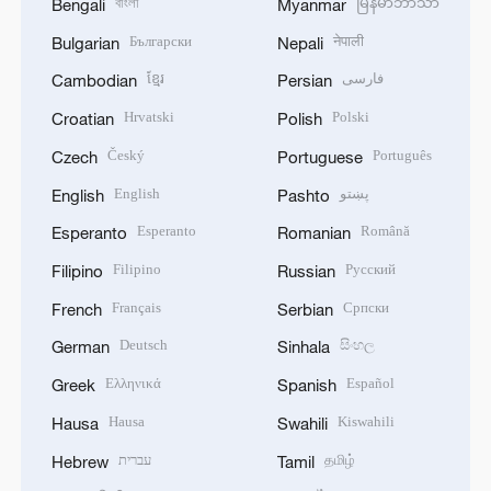
বাংলা
မြန်မာဘာသာ
Bengali
Myanmar
Български
नेपाली
Bulgarian
Nepali
ខ្មែរ
فارسی
Cambodian
Persian
Hrvatski
Polski
Croatian
Polish
Český
Português
Czech
Portuguese
English
پښتو
English
Pashto
Esperanto
Română
Esperanto
Romanian
Filipino
Русский
Filipino
Russian
Français
Српски
French
Serbian
Deutsch
සිංහල
German
Sinhala
Ελληνικά
Español
Greek
Spanish
Hausa
Kiswahili
Hausa
Swahili
עברית
தமிழ்
Hebrew
Tamil