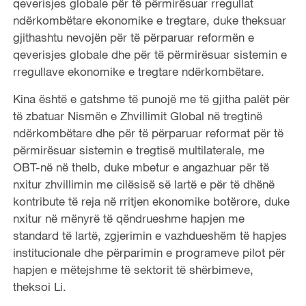
qeverisjes globale për të përmirësuar rregullat
ndërkombëtare ekonomike e tregtare, duke theksuar
gjithashtu nevojën për të përparuar reformën e
qeverisjes globale dhe për të përmirësuar sistemin e
rregullave ekonomike e tregtare ndërkombëtare.
Kina është e gatshme të punojë me të gjitha palët për
të zbatuar Nismën e Zhvillimit Global në tregtinë
ndërkombëtare dhe për të përparuar reformat për të
përmirësuar sistemin e tregtisë multilaterale, me
OBT-në në thelb, duke mbetur e angazhuar për të
nxitur zhvillimin me cilësisë së lartë e për të dhënë
kontribute të reja në rritjen ekonomike botërore, duke
nxitur në mënyrë të qëndrueshme hapjen me
standard të lartë, zgjerimin e vazhdueshëm të hapjes
institucionale dhe përparimin e programeve pilot për
hapjen e mëtejshme të sektorit të shërbimeve,
theksoi Li.