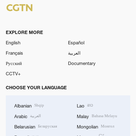
EXPLORE MORE
English
Español
Français
العربية
Русский
Documentary
CCTV+
CHOOSE YOUR LANGUAGE
Shqip
ລາວ
Albanian
Lao
العربية
Bahasa Melayu
Arabic
Malay
Беларуская
Монгол
Belarusian
Mongolian