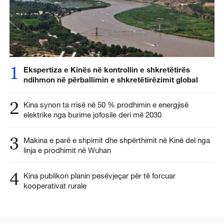
1
Ekspertiza e Kinës në kontrollin e shkretëtirës
ndihmon në përballimin e shkretëtirëzimit global
2
Kina synon ta rrisë në 50 % prodhimin e energjisë
elektrike nga burime jofosile deri më 2030
3
Makina e parë e shpimit dhe shpërthimit në Kinë del nga
linja e prodhimit në Wuhan
4
Kina publikon planin pesëvjeçar për të forcuar
kooperativat rurale