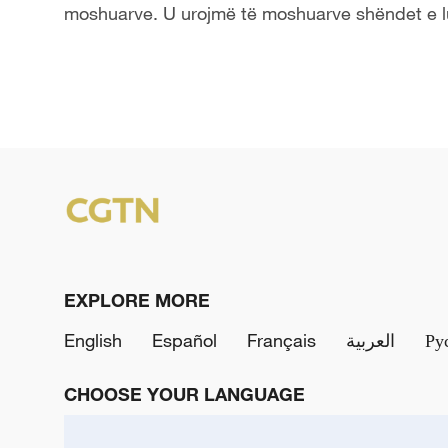
moshuarve. U urojmë të moshuarve shëndet e l
EXPLORE MORE
English
Español
Français
العربية
Ру
CHOOSE YOUR LANGUAGE