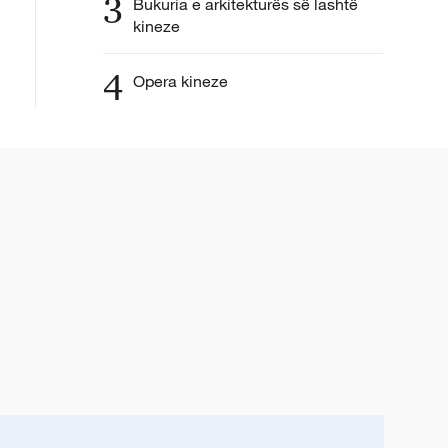
3
Bukuria e arkitekturës së lashtë
kineze
4
Opera kineze