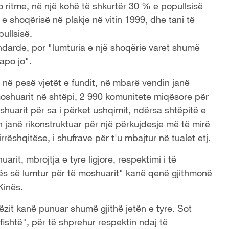
 ritme, në një kohë të shkurtër 30 % e popullsisë
e shoqërisë në plakje në vitin 1999, dhe tani të
ullsisë.
darde, por "lumturia e një shoqërie varet shumë
apo jo".
 në pesë vjetët e fundit, në mbarë vendin janë
moshuarit në shtëpi, 2 990 komunitete miqësore për
huarit për sa i përket ushqimit, ndërsa shtëpitë e
 janë rikonstruktuar për një përkujdesje më të mirë
rëshqitëse, i shufrave për t'u mbajtur në tualet etj.
arit, mbrojtja e tyre ligjore, respektimi i të
ës së lumtur për të moshuarit" kanë qenë gjithmonë
Kinës.
rëzit kanë punuar shumë gjithë jetën e tyre. Sot
ishtë", për të shprehur respektin ndaj të