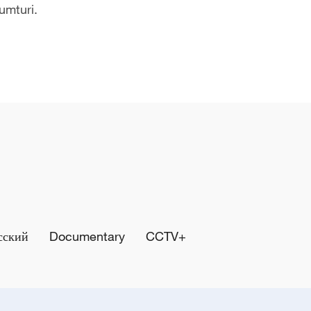
umturi.
сский
Documentary
CCTV+