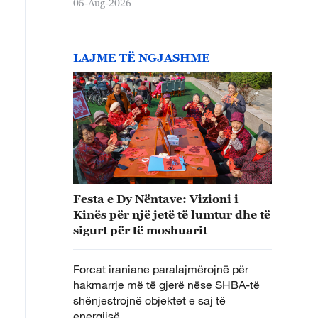
05-Aug-2026
LAJME TË NGJASHME
Festa e Dy Nëntave: Vizioni i
Kinës për një jetë të lumtur dhe të
sigurt për të moshuarit
Forcat iraniane paralajmërojnë për
hakmarrje më të gjerë nëse SHBA-të
shënjestrojnë objektet e saj të
energjisë