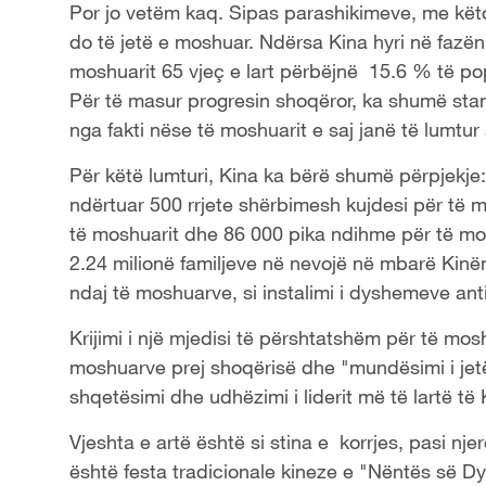
Por jo vetëm kaq. Sipas parashikimeve, me këto
a
do të jetë e moshuar. Ndërsa Kina hyri në fazën 
moshuarit 65 vjeç e lart përbëjnë 15.6 % të pop
y
Për të masur progresin shoqëror, ka shumë stan
V
nga fakti nëse të moshuarit e saj janë të lumtur 
Për këtë lumturi, Kina ka bërë shumë përpjekje:
i
ndërtuar 500 rrjete shërbimesh kujdesi për të 
d
të moshuarit dhe 86 000 pika ndihme për të mos
2.24 milionë familjeve në nevojë në mbarë Kinën
e
ndaj të moshuarve, si instalimi i dyshemeve antir
o
Krijimi i një mjedisi të përshtatshëm për të moshu
moshuarve prej shoqërisë dhe "mundësimi i jet
shqetësimi dhe udhëzimi i liderit më të lartë të 
Vjeshta e artë është si stina e korrjes, pasi nje
është festa tradicionale kineze e "Nëntës së Dyf