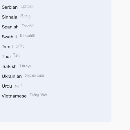
Serbian
Српски
Sinhala
සිංහල
Spanish
Español
Swahili
Kiswahili
Tamil
தமிழ்
Thai
ไทย
Turkish
Türkçe
Ukrainian
Українська
Urdu
اردو
Vietnamese
Tiếng Việt