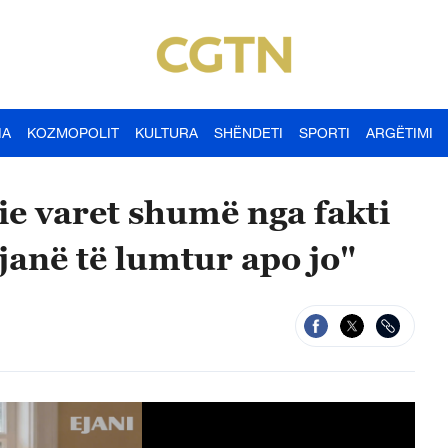
IA
KOZMOPOLIT
KULTURA
SHËNDETI
SPORTI
ARGËTIMI
ie varet shumë nga fakti
 janë të lumtur apo jo"