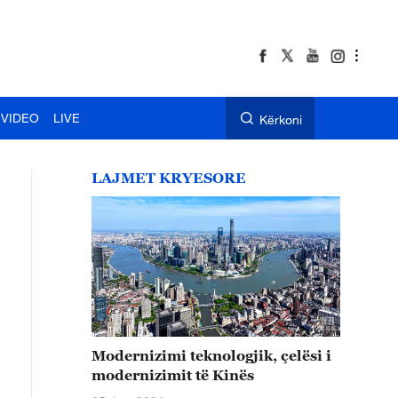
VIDEO
LIVE
Kërkoni
LAJMET KRYESORE
Modernizimi teknologjik, çelësi i
modernizimit të Kinës