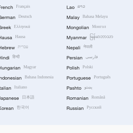
French
Français
Lao
ລາວ
German
Deutsch
Malay
Bahasa Melayu
Greek
Ελληνικά
Mongolian
Монгол
Hausa
Hausa
Myanmar
မြန်မာဘာသာ
Hebrew
עברית
Nepali
नेपाली
Hindi
हिन्दी
Persian
فارسی
Hungarian
Magyar
Polish
Polski
Indonesian
Bahasa Indonesia
Portuguese
Português
Italian
Italiano
Pashto
پښتو
Japanese
日本語
Romanian
Română
Korean
한국어
Russian
Русский