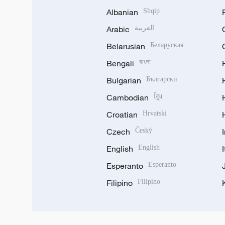
Albanian
Shqip
Arabic
العربية
Belarusian
Беларуская
Bengali
বাংলা
Bulgarian
Български
Cambodian
ខ្មែរ
Croatian
Hrvatski
Czech
Český
English
English
Esperanto
Esperanto
Filipino
Filipino