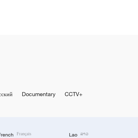
сский
Documentary
CCTV+
French
Français
Lao
ລາວ