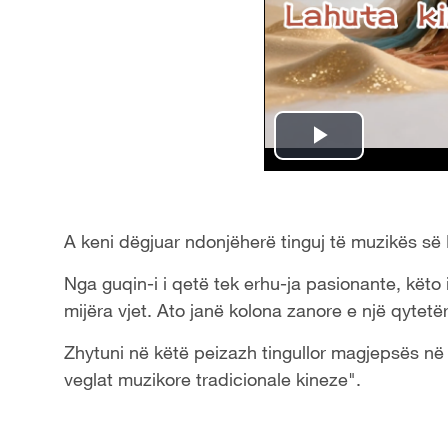
P
l
A keni dëgjuar ndonjëherë tinguj të muzikës së
a
Nga guqin-i i qetë tek erhu-ja pasionante, këto 
y
mijëra vjet. Ato janë kolona zanore e një qytetër
V
Zhytuni në këtë peizazh tingullor magjepsës në
i
veglat muzikore tradicionale kineze".
d