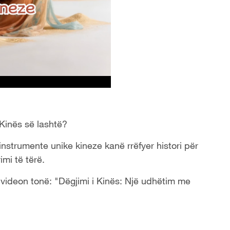
 Kinës së lashtë?
instrumente unike kineze kanë rrëfyer histori për
imi të tërë.
 videon tonë: "Dëgjimi i Kinës: Një udhëtim me