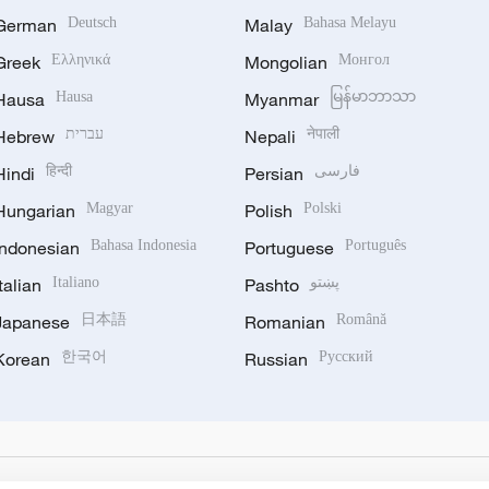
German
Deutsch
Malay
Bahasa Melayu
Greek
Ελληνικά
Mongolian
Монгол
Hausa
Hausa
Myanmar
မြန်မာဘာသာ
Hebrew
עברית
Nepali
नेपाली
Hindi
हिन्दी
Persian
فارسی
Hungarian
Magyar
Polish
Polski
Indonesian
Bahasa Indonesia
Portuguese
Português
Italian
Italiano
Pashto
پښتو
Japanese
日本語
Romanian
Română
Korean
한국어
Russian
Русский