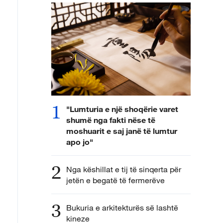
1
"Lumturia e një shoqërie varet
shumë nga fakti nëse të
moshuarit e saj janë të lumtur
apo jo"
2
Nga këshillat e tij të sinqerta për
jetën e begatë të fermerëve
3
Bukuria e arkitekturës së lashtë
kineze