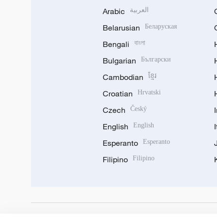
Arabic
العربية
Belarusian
Беларуская
Bengali
বাংলা
Bulgarian
Български
Cambodian
ខ្មែរ
Croatian
Hrvatski
Czech
Český
English
English
Esperanto
Esperanto
Filipino
Filipino