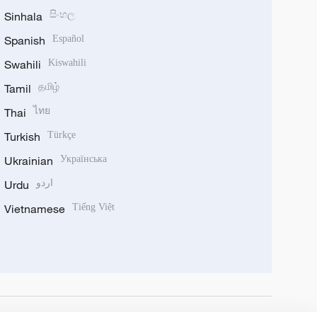
Sinhala
සිංහල
Spanish
Español
Swahili
Kiswahili
Tamil
தமிழ்
Thai
ไทย
Turkish
Türkçe
Ukrainian
Українська
Urdu
اردو
Vietnamese
Tiếng Việt