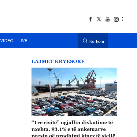
VIDEO
LIVE
Kërkoni
LAJMET KRYESORE
“Tre risitë” ngjallin diskutime të
nxehta. 93.1% e të anketuarve
presin që prodhimi kinez të sjellë