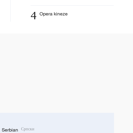
4
Opera kineze
Serbian
Српски