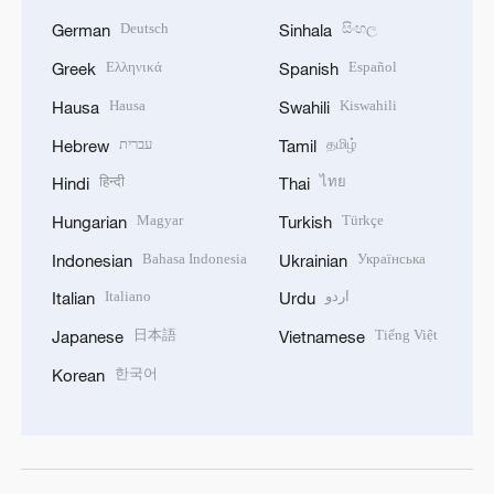
Deutsch
සිංහල
German
Sinhala
Ελληνικά
Español
Greek
Spanish
Hausa
Kiswahili
Hausa
Swahili
עברית
தமிழ்
Hebrew
Tamil
हिन्दी
ไทย
Hindi
Thai
Magyar
Türkçe
Hungarian
Turkish
Bahasa Indonesia
Українська
Indonesian
Ukrainian
Italiano
اردو
Italian
Urdu
日本語
Tiếng Việt
Japanese
Vietnamese
한국어
Korean