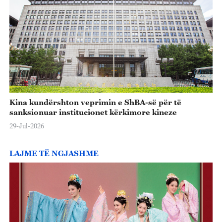
o
Kina kundërshton veprimin e ShBA-së për të
sanksionuar institucionet kërkimore kineze
29-Jul-2026
LAJME TË NGJASHME