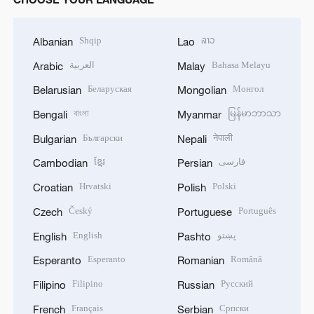
Shqip
ລາວ
Albanian
Lao
العربية
Bahasa Melayu
Arabic
Malay
Беларуская
Монгол
Belarusian
Mongolian
বাংলা
မြန်မာဘာသာ
Bengali
Myanmar
Български
नेपाली
Bulgarian
Nepali
ខ្មែរ
فارسی
Cambodian
Persian
Hrvatski
Polski
Croatian
Polish
Český
Português
Czech
Portuguese
English
پښتو
English
Pashto
Esperanto
Română
Esperanto
Romanian
Filipino
Русский
Filipino
Russian
Français
Српски
French
Serbian