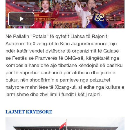
P
Në Pallatin “Potala” të qytetit Llahsa të Rajonit
l
Autonom të Xizang-ut të Kinë Jugperëndimore, një
a
ndër katër vendet dytësore të organizimit të Galasë
së Festës së Pranverës të CMG-së, këngëtarët nga
y
kombësia hane dhe ajo tibetiane këndojnë së bashku
për të shprehur dashurinë për atdheun dhe jetën e
V
bukur, nën shoqërimin e pamjeve nga peizazhet
natyrore mahnitëse të Xizang-ut, si edhe nga kultura e
i
larmishme dhe zhvillimi i fundit i këtij rajoni.
d
LAJMET KRYESORE
e