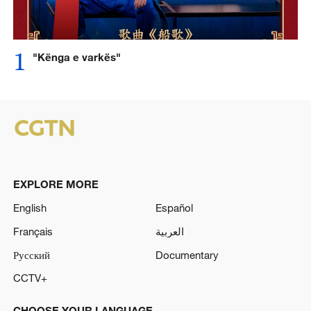
1
"Kënga e varkës"
EXPLORE MORE
English
Español
Français
العربية
Русский
Documentary
CCTV+
CHOOSE YOUR LANGUAGE