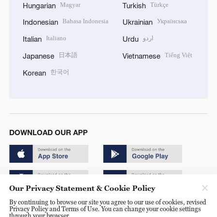
Magyar
Türkçe
Hungarian
Turkish
Bahasa Indonesia
Українська
Indonesian
Ukrainian
Italiano
اردو
Italian
Urdu
日本語
Tiếng Việt
Japanese
Vietnamese
한국어
Korean
DOWNLOAD OUR APP
Our Privacy Statement & Cookie Policy
By continuing to browse our site you agree to our use of cookies, revised
Copyright © 2024 CGTN.
Privacy Policy and Terms of Use. You can change your cookie settings
through your browser.