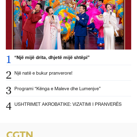
1
“Një mijë drita, dhjetë mijë shtëpi”
2
Një natë e bukur pranverore!
3
Programi “Kënga e Maleve dhe Lumenjve”
4
USHTRIMET AKROBATIKE: VIZATIMI I PRANVERËS