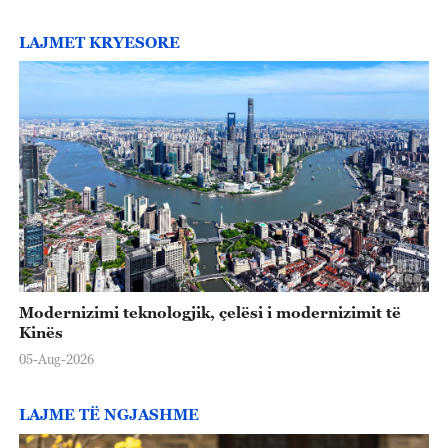
o
LAJMET KRYESORE
Modernizimi teknologjik, çelësi i modernizimit të
Kinës
05-Aug-2026
LAJME TË NGJASHME