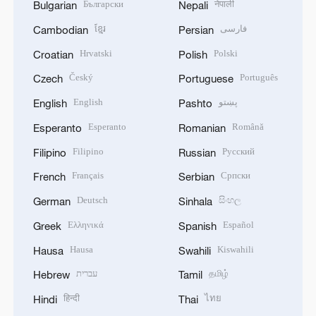
Български
नेपाली
Bulgarian
Nepali
ខ្មែរ
فارسی
Cambodian
Persian
Hrvatski
Polski
Croatian
Polish
Český
Português
Czech
Portuguese
English
پښتو
English
Pashto
Esperanto
Română
Esperanto
Romanian
Filipino
Русский
Filipino
Russian
Français
Српски
French
Serbian
Deutsch
සිංහල
German
Sinhala
Ελληνικά
Español
Greek
Spanish
Hausa
Kiswahili
Hausa
Swahili
עברית
தமிழ்
Hebrew
Tamil
हिन्दी
ไทย
Hindi
Thai