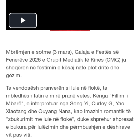
P
l
Mbrëmjen e sotme (3 mars), Galaja e Festës së
a
Fenerëve 2026 e Grupit Mediatik të Kinës (CMG) ju
shoqëron në festimin e kësaj nate plot dritë dhe
y
gëzim.
V
Ta vendosësh pranverën si lule në flokë, ta
mbledhësh fatin e mirë pranë vetes. Kënga "Fillimi i
i
Mbarë", e interpretuar nga Song Yi, Curley G, Yao
d
Xiaotang dhe Ouyang Nana, kap imazhin romantik të
"zbukurimit me lule në flokë", duke shprehur shpresat
e
e bukura për lulëzimin dhe përmbushjen e dëshirave
vit pas viti.