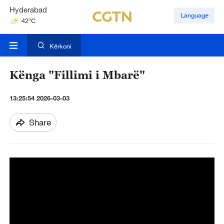
Hyderabad
Language
42°C
Mumbai
31°C
Kërkoni
Kënga "Fillimi i Mbarë"
13:25:54 2026-03-03
Share