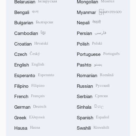
Беларуская
Монгол
Belarusian
Mongolian
বাংলা
မြန်မာဘာသာ
Bengali
Myanmar
Български
नेपाली
Bulgarian
Nepali
ខ្មែរ
فارسی
Cambodian
Persian
Hrvatski
Polski
Croatian
Polish
Český
Português
Czech
Portuguese
English
پښتو
English
Pashto
Esperanto
Română
Esperanto
Romanian
Filipino
Русский
Filipino
Russian
Français
Српски
French
Serbian
Deutsch
සිංහල
German
Sinhala
Ελληνικά
Español
Greek
Spanish
Hausa
Kiswahili
Hausa
Swahili