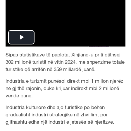
P
Sipas statistikave të paplota, Xinjiang-u priti gjithsej
l
302 milionë turistë në vitin 2024, me shpenzime totale
a
turistike që arritën në 359 miliardë juanë.
Industria e turizmit punësoi direkt mbi 1 milion njerëz
y
në gjithë rajonin, duke krijuar indirekt mbi 2 milionë
V
vende pune.
Industria kulturore dhe ajo turistike po bëhen
i
gradualisht industri strategjike në zhvillim, por
d
gjithashtu edhe një industri e jetesës së njerëzve.