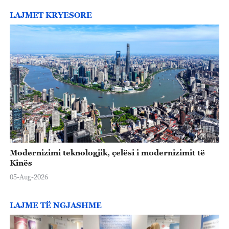
e
LAJMET KRYESORE
o
Modernizimi teknologjik, çelësi i modernizimit të
Kinës
05-Aug-2026
LAJME TË NGJASHME