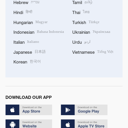
עברית
தமிழ்
Hebrew
Tamil
हिन्दी
ไทย
Hindi
Thai
Magyar
Türkçe
Hungarian
Turkish
Bahasa Indonesia
Українська
Indonesian
Ukrainian
Italiano
اردو
Italian
Urdu
日本語
Tiếng Việt
Japanese
Vietnamese
한국어
Korean
DOWNLOAD OUR APP