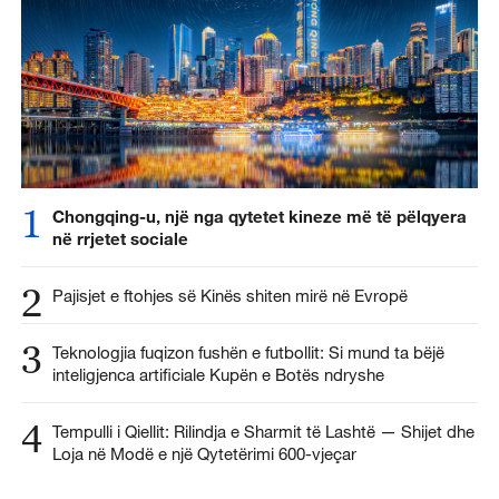
1
Chongqing-u, një nga qytetet kineze më të pëlqyera
në rrjetet sociale
2
Pajisjet e ftohjes së Kinës shiten mirë në Evropë
3
Teknologjia fuqizon fushën e futbollit: Si mund ta bëjë
inteligjenca artificiale Kupën e Botës ndryshe
4
Tempulli i Qiellit: Rilindja e Sharmit të Lashtë — Shijet dhe
Loja në Modë e një Qytetërimi 600-vjeçar