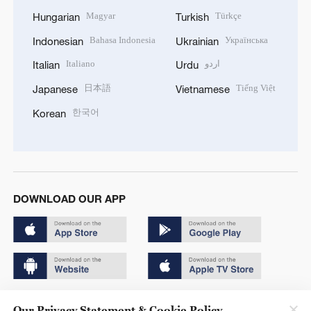
Magyar
Türkçe
Hungarian
Turkish
Bahasa Indonesia
Українська
Indonesian
Ukrainian
Italiano
اردو
Italian
Urdu
日本語
Tiếng Việt
Japanese
Vietnamese
한국어
Korean
DOWNLOAD OUR APP
Copyright © 2024 CGTN.
Our Privacy Statement & Cookie Policy