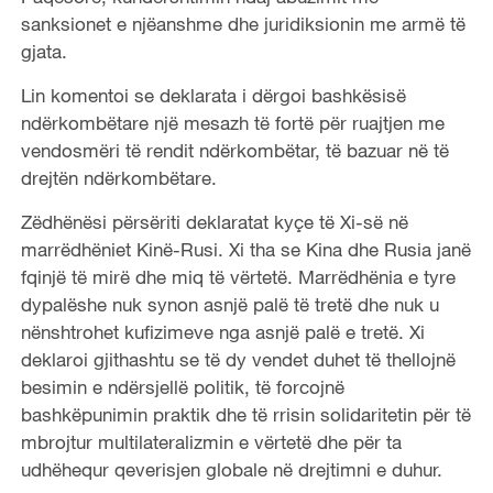
sanksionet e njëanshme dhe juridiksionin me armë të
gjata.
Lin komentoi se deklarata i dërgoi bashkësisë
ndërkombëtare një mesazh të fortë për ruajtjen me
vendosmëri të rendit ndërkombëtar, të bazuar në të
drejtën ndërkombëtare.
Zëdhënësi përsëriti deklaratat kyçe të Xi-së në
marrëdhëniet Kinë-Rusi. Xi tha se Kina dhe Rusia janë
fqinjë të mirë dhe miq të vërtetë. Marrëdhënia e tyre
dypalëshe nuk synon asnjë palë të tretë dhe nuk u
nënshtrohet kufizimeve nga asnjë palë e tretë. Xi
deklaroi gjithashtu se të dy vendet duhet të thellojnë
besimin e ndërsjellë politik, të forcojnë
bashkëpunimin praktik dhe të rrisin solidaritetin për të
mbrojtur multilateralizmin e vërtetë dhe për ta
udhëhequr qeverisjen globale në drejtimni e duhur.