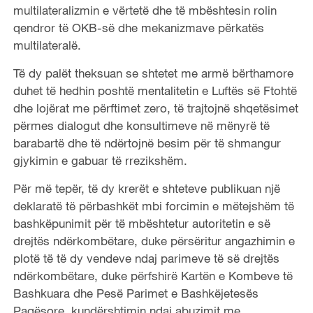
multilateralizmin e vërtetë dhe të mbështesin rolin
qendror të OKB-së dhe mekanizmave përkatës
multilateralë.
Të dy palët theksuan se shtetet me armë bërthamore
duhet të hedhin poshtë mentalitetin e Luftës së Ftohtë
dhe lojërat me përftimet zero, të trajtojnë shqetësimet
përmes dialogut dhe konsultimeve në mënyrë të
barabartë dhe të ndërtojnë besim për të shmangur
gjykimin e gabuar të rrezikshëm.
Për më tepër, të dy krerët e shteteve publikuan një
deklaratë të përbashkët mbi forcimin e mëtejshëm të
bashkëpunimit për të mbështetur autoritetin e së
drejtës ndërkombëtare, duke përsëritur angazhimin e
plotë të të dy vendeve ndaj parimeve të së drejtës
ndërkombëtare, duke përfshirë Kartën e Kombeve të
Bashkuara dhe Pesë Parimet e Bashkëjetesës
Paqësore, kundërshtimin ndaj abuzimit me