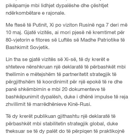
pikëpamje mbi lidhjet dypalëshe dhe çështjet
ndërkombëtare e rajonale.
Me ftesë të Putinit, Xi po viziton Rusinë nga 7 deri më
10 maj. Gjatë vizitës, ai mori pjesë në kremtimet për
80-vjetorin e fitores së Luftës së Madhe Patriotike të
Bashkimit Sovjetik.
Lin tha se gjatë vizitës së Xi-së, të dy krerët e
shteteve nënshkruan një deklaratë të përbashkët mbi
thellimin e mëtejshëm të partneritetit strategjik të
përgjithshëm të koordinimit për një epokë të re dhe
panë shkëmbimin e mbi 20 dokumenteve të
bashkëpunimit dypalësh, duke i dhënë impulse të reja
zhvillimit të marrëdhënieve Kinë-Rusi.
Të dy krerët publikuan gjithashtu një deklaratë të
përbashkët mbi stabilitetin strategjik global, duke
theksuar se të dy palët do të përpiqen të praktikojnë