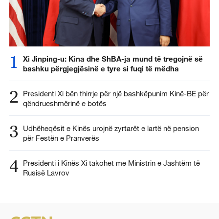
1
Xi Jinping-u: Kina dhe ShBA-ja mund të tregojnë së
bashku përgjegjësinë e tyre si fuqi të mëdha
2
Presidenti Xi bën thirrje për një bashkëpunim Kinë-BE për
qëndrueshmërinë e botës
3
Udhëheqësit e Kinës urojnë zyrtarët e lartë në pension
për Festën e Pranverës
4
Presidenti i Kinës Xi takohet me Ministrin e Jashtëm të
Rusisë Lavrov