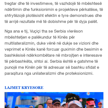
tregtar dhe të investimeve, të vazhdojë të mbështesë
ndërtimin dhe funksionimin e projekteve përkatëse, të
shfrytëzojë plotësisht efektin e tyre demonstrues dhe
të arrijë rezultate më të dobishme për të dyja palët.
Nga ana e tij, Vuçiçi tha se
Serbia vlerëson
mbështetjen e palëkundur të Kinës për
multilateralizmin, duke vënë në dukje se vizioni dhe
veprimet e Kinës kanë forcuar guximin dhe besimin e
bashkësisë ndërkombëtare në mbrojtjen e interesave
të përbashkëta, shtoi ai. Serbia është e gatshme të
punojë me Kinën për të adresuar së bashku sfidat e
paraqitura nga unilateralizmi dhe proteksionizmi.
LAJMET KRYESORE