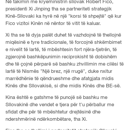
Në takimin me kryeministrin sllovak Robert Fico,
presidenti Xi Jinping tha se partneriteti strategjik
Kinë-Sllovaki ka hyrë në një "korsi të shpejtë" që kur
Fico vizitoi Kinën në nëntor të vitit të kaluar.
Xi tha se të dyja palët duhet të vazhdojnë të thellojnë
miqësinë e tyre tradicionale, të forcojnë shkëmbimet
e nivelit të lartë, të mbështesin fort njëra-tjetrën, të
zgjerojnë bashkëpunimin reciprokisht të dobishëm
dhe të çojnë përparë së bashku zhvillimin me cilësi të
lartë të Nismës "Një brez, një rrugë", duke nxitur
marrëdhënie të qëndrueshme dhe afatgjata midis
Kinës dhe Sllovakisë, si dhe midis Kinës dhe BE-së.
Kina është e gatshme të punojë së bashku me
Sllovakinë dhe vendet e tjera për t'u përballur me
sfidat dhe për të mbështetur drejtësinë dhe
ndershmërinë ndërkombëtare, tha Xi.