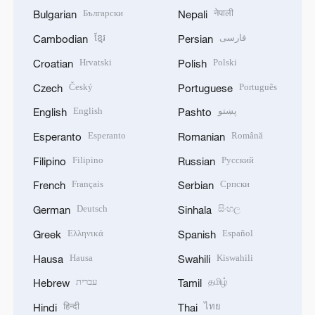
Български
नेपाली
Bulgarian
Nepali
ខ្មែរ
فارسی
Cambodian
Persian
Hrvatski
Polski
Croatian
Polish
Český
Português
Czech
Portuguese
English
پښتو
English
Pashto
Esperanto
Română
Esperanto
Romanian
Filipino
Русский
Filipino
Russian
Français
Српски
French
Serbian
Deutsch
සිංහල
German
Sinhala
Ελληνικά
Español
Greek
Spanish
Hausa
Kiswahili
Hausa
Swahili
עברית
தமிழ்
Hebrew
Tamil
हिन्दी
ไทย
Hindi
Thai