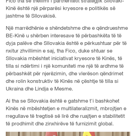
Fico tha se thellimi i partneritetit strategjik Sllovaki-
Kinë është një përparësi kryesore e politikës së
jashtme të Sllovakisë.
Një marrëdhënie e shëndetshme dhe e qëndrueshme
BE-Kinë u shërben interesave të përbashkëta të të
dyja palëve dhe Sllovakia është e përkushtuar për të
nxitur zhvillimin e saj, tha Fico, duke shtuar se
Sllovakia mbështet iniciativat kryesore të Kinës, të
tilla si ndërtimi i një komuniteti me një të ardhme të
përbashkët për njerëzimin, dhe vlerëson qëndrimet
dhe rolin konstruktiv të Kinës në çështje të tilla si
Ukraina dhe Lindja e Mesme.
Ai tha se Sllovakia është e gatshme t'i bashkohet
Kinës në mbështetjen e multilateralizmit, mbrojtjen e
rregullave të tregtisë së lirë dhe ruajtjen e stabilitetit
të prodhimit dhe zinxhirëve të furnizimit global.