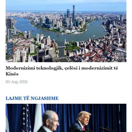
Modernizimi teknologjik, çelësi i modernizimit të
Kinës
05-Aug-2026
LAJME TË NGJASHME