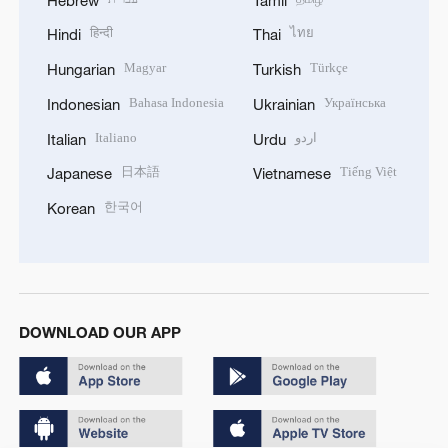
हिन्दी
ไทย
Hindi
Thai
Magyar
Türkçe
Hungarian
Turkish
Bahasa Indonesia
Українська
Indonesian
Ukrainian
Italiano
اردو
Italian
Urdu
日本語
Tiếng Việt
Japanese
Vietnamese
한국어
Korean
DOWNLOAD OUR APP