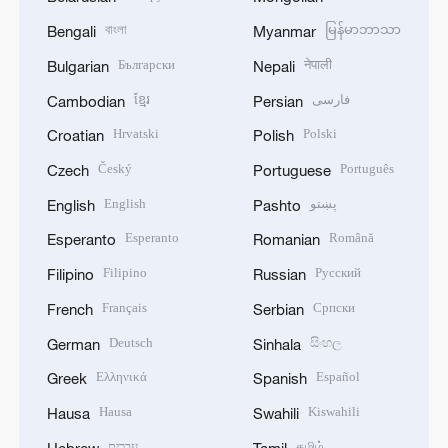
বাংলা
မြန်မာဘာသာ
Bengali
Myanmar
Български
नेपाली
Bulgarian
Nepali
ខ្មែរ
فارسی
Cambodian
Persian
Hrvatski
Polski
Croatian
Polish
Český
Português
Czech
Portuguese
English
پښتو
English
Pashto
Esperanto
Română
Esperanto
Romanian
Filipino
Русский
Filipino
Russian
Français
Српски
French
Serbian
Deutsch
සිංහල
German
Sinhala
Ελληνικά
Español
Greek
Spanish
Hausa
Kiswahili
Hausa
Swahili
עברית
தமிழ்
Hebrew
Tamil