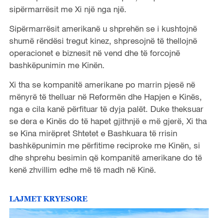
sipërmarrësit me Xi një nga një.
Sipërmarrësit amerikanë u shprehën se i kushtojnë
shumë rëndësi tregut kinez, shpresojnë të thellojnë
operacionet e biznesit në vend dhe të forcojnë
bashkëpunimin me Kinën.
Xi tha se kompanitë amerikane po marrin pjesë në
mënyrë të thelluar në Reformën dhe Hapjen e Kinës,
nga e cila kanë përfituar të dyja palët. Duke theksuar
se dera e Kinës do të hapet gjithnjë e më gjerë, Xi tha
se Kina mirëpret Shtetet e Bashkuara të rrisin
bashkëpunimin me përfitime reciproke me Kinën, si
dhe shprehu besimin që kompanitë amerikane do të
kenë zhvillim edhe më të madh në Kinë.
LAJMET KRYESORE