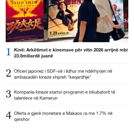
1
Kinë: Arkëtimet e kinemave për vitin 2026 arrijnë mbi
23.5miliardë juanë
2
Oficeri japonez i SDF-së i lidhur me ndërhyrjen në
ambasadën kineze shpreh "keqardhje"
3
Kompania kineze startoi programin e inkubatorit të
talenteve në Kamerun
4
Oferta e gjerë monetare e Makaos ra me 1.7% në
qershor