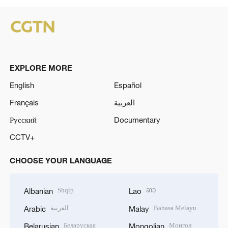
EXPLORE MORE
English
Español
Français
العربية
Русский
Documentary
CCTV+
CHOOSE YOUR LANGUAGE
Shqip
ລາວ
Albanian
Lao
العربية
Bahasa Melayu
Arabic
Malay
Беларуская
Монгол
Belarusian
Mongolian