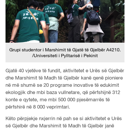
Grupi studentor i Marshimit të Gjatë të Gjelbër A4210.
/Universiteti i Pylltarisë i Pekinit
Gjatë 40 vjetëve të fundit, aktivitetet e Urës së Gjelbër
dhe Marshimit të Madh të Gjelbër kanë qenë pioniere
në më shumë se 20 programe inovative të edukimit
ekologjik dhe mbi baza vullnetare, që përfshijnë 312
konte e qytete, me mbi 500 000 pjesëmarrës të
përfshirë në 8 000 veprimtari.
Këto përpjekje nxjerrin në pah se si aktivitetet e Urës
së Gjelbër dhe Marshimit të Madh të Gjelbër janë