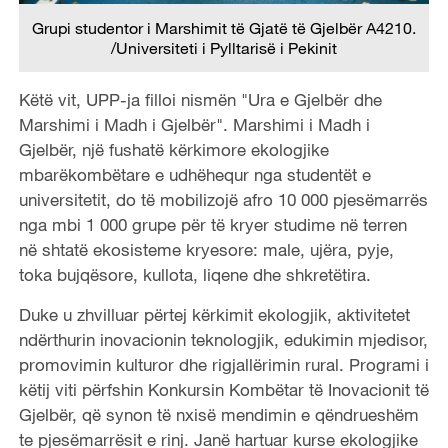
Grupi studentor i Marshimit të Gjatë të Gjelbër A4210.
/Universiteti i Pylltarisë i Pekinit
Këtë vit, UPP-ja filloi nismën "Ura e Gjelbër dhe
Marshimi i Madh i Gjelbër". Marshimi i Madh i
Gjelbër, një fushatë kërkimore ekologjike
mbarëkombëtare e udhëhequr nga studentët e
universitetit, do të mobilizojë afro 10 000 pjesëmarrës
nga mbi 1 000 grupe për të kryer studime në terren
në shtatë ekosisteme kryesore: male, ujëra, pyje,
toka bujqësore, kullota, liqene dhe shkretëtira.
Duke u zhvilluar përtej kërkimit ekologjik, aktivitetet
ndërthurin inovacionin teknologjik, edukimin mjedisor,
promovimin kulturor dhe rigjallërimin rural. Programi i
këtij viti përfshin Konkursin Kombëtar të Inovacionit të
Gjelbër, që synon të nxisë mendimin e qëndrueshëm
te pjesëmarrësit e rinj. Janë hartuar kurse ekologjike