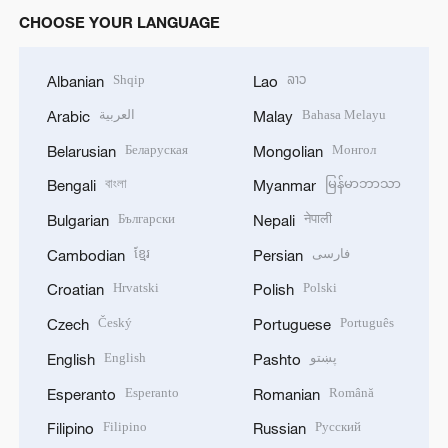
CHOOSE YOUR LANGUAGE
Shqip
ລາວ
Albanian
Lao
العربية
Bahasa Melayu
Arabic
Malay
Беларуская
Монгол
Belarusian
Mongolian
বাংলা
မြန်မာဘာသာ
Bengali
Myanmar
Български
नेपाली
Bulgarian
Nepali
ខ្មែរ
فارسی
Cambodian
Persian
Hrvatski
Polski
Croatian
Polish
Český
Português
Czech
Portuguese
English
پښتو
English
Pashto
Esperanto
Română
Esperanto
Romanian
Filipino
Русский
Filipino
Russian