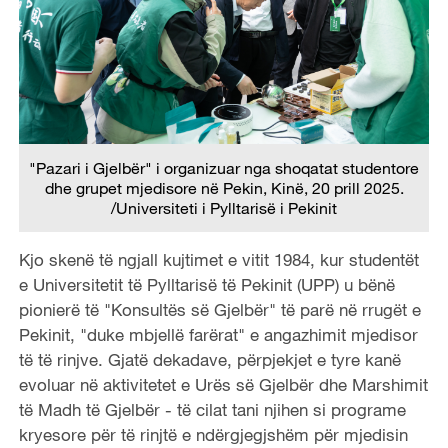
"Pazari i Gjelbër" i organizuar nga shoqatat studentore
dhe grupet mjedisore në Pekin, Kinë, 20 prill 2025.
/Universiteti i Pylltarisë i Pekinit
Kjo skenë të ngjall kujtimet e vitit 1984, kur studentët
e Universitetit të Pylltarisë të Pekinit (UPP) u bënë
pionierë të "Konsultës së Gjelbër" të parë në rrugët e
Pekinit, "duke mbjellë farërat" e angazhimit mjedisor
të të rinjve. Gjatë dekadave, përpjekjet e tyre kanë
evoluar në aktivitetet e Urës së Gjelbër dhe Marshimit
të Madh të Gjelbër - të cilat tani njihen si programe
kryesore për të rinjtë e ndërgjegjshëm për mjedisin