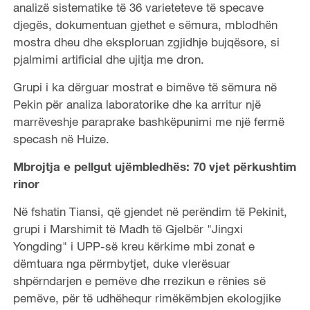
analizë sistematike të 36 varieteteve të specave
djegës, dokumentuan gjethet e sëmura, mblodhën
mostra dheu dhe eksploruan zgjidhje bujqësore, si
pjalmimi artificial dhe ujitja me dron.
Grupi i ka dërguar mostrat e bimëve të sëmura në
Pekin për analiza laboratorike dhe ka arritur një
marrëveshje paraprake bashkëpunimi me një fermë
specash në Huize.
Mbrojtja e pellgut ujëmbledhës: 70 vjet përkushtim
rinor
Në fshatin Tiansi, që gjendet në perëndim të Pekinit,
grupi i Marshimit të Madh të Gjelbër "Jingxi
Yongding" i UPP-së kreu kërkime mbi zonat e
dëmtuara nga përmbytjet, duke vlerësuar
shpërndarjen e pemëve dhe rrezikun e rënies së
pemëve, për të udhëhequr rimëkëmbjen ekologjike