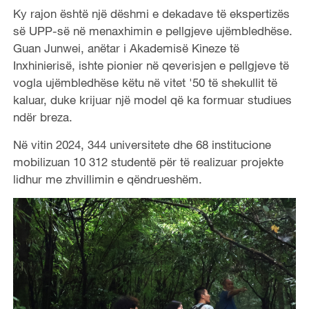
Ky rajon është një dëshmi e dekadave të ekspertizës
së UPP-së në menaxhimin e pellgjeve ujëmbledhëse.
Guan Junwei, anëtar i Akademisë Kineze të
Inxhinierisë, ishte pionier në qeverisjen e pellgjeve të
vogla ujëmbledhëse këtu në vitet '50 të shekullit të
kaluar, duke krijuar një model që ka formuar studiues
ndër breza.
Në vitin 2024, 344 universitete dhe 68 institucione
mobilizuan 10 312 studentë për të realizuar projekte
lidhur me zhvillimin e qëndrueshëm.