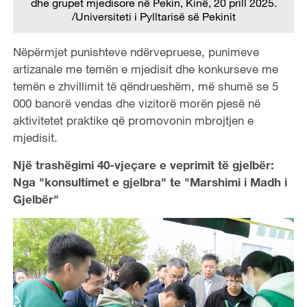
dhe grupet mjedisore në Pekin, Kinë, 20 prill 2025.
/Universiteti i Pylltarisë së Pekinit
Nëpërmjet punishteve ndërvepruese, punimeve
artizanale me temën e mjedisit dhe konkurseve me
temën e zhvillimit të qëndrueshëm, më shumë se 5
000 banorë vendas dhe vizitorë morën pjesë në
aktivitetet praktike që promovonin mbrojtjen e
mjedisit.
Një trashëgimi 40-vjeçare e veprimit të gjelbër:
Nga "konsultimet e gjelbra" te "Marshimi i Madh i
Gjelbër"