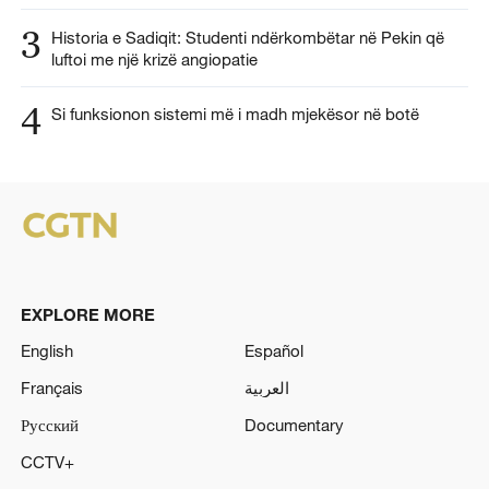
3
Historia e Sadiqit: Studenti ndërkombëtar në Pekin që
luftoi me një krizë angiopatie
4
Si funksionon sistemi më i madh mjekësor në botë
EXPLORE MORE
English
Español
Français
العربية
Русский
Documentary
CCTV+