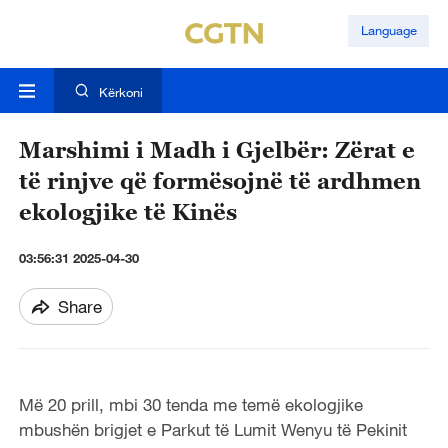
Language
Kërkoni
Marshimi i Madh i Gjelbër: Zërat e
të rinjve që formësojnë të ardhmen
ekologjike të Kinës
03:56:31 2025-04-30
Share
Më 20 prill, mbi 30 tenda me temë ekologjike
mbushën brigjet e Parkut të Lumit Wenyu të Pekinit