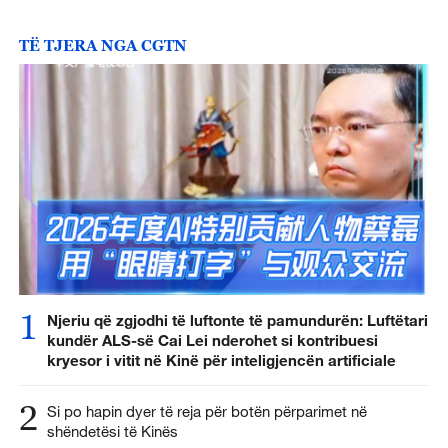
TË TJERA NGA CGTN
1
Njeriu që zgjodhi të luftonte të pamundurën: Luftëtari
kundër ALS-së Cai Lei nderohet si kontribuesi
kryesor i vitit në Kinë për inteligjencën artificiale
2
Si po hapin dyer të reja për botën përparimet në
shëndetësi të Kinës