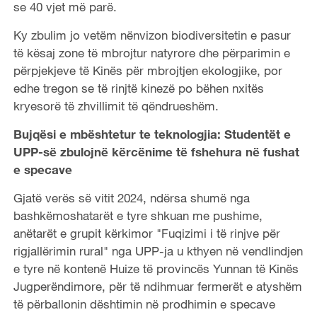
se 40 vjet më parë.
Ky zbulim jo vetëm nënvizon biodiversitetin e pasur
të kësaj zone të mbrojtur natyrore dhe përparimin e
përpjekjeve të Kinës për mbrojtjen ekologjike, por
edhe tregon se të rinjtë kinezë po bëhen nxitës
kryesorë të zhvillimit të qëndrueshëm.
Bujqësi e mbështetur te teknologjia: Studentët e
UPP-së zbulojnë kërcënime të fshehura në fushat
e specave
Gjatë verës së vitit 2024, ndërsa shumë nga
bashkëmoshatarët e tyre shkuan me pushime,
anëtarët e grupit kërkimor "Fuqizimi i të rinjve për
rigjallërimin rural" nga UPP-ja u kthyen në vendlindjen
e tyre në kontenë Huize të provincës Yunnan të Kinës
Jugperëndimore, për të ndihmuar fermerët e atyshëm
të përballonin dështimin në prodhimin e specave