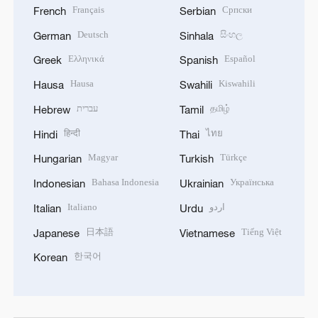
Français
Српски
French
Serbian
Deutsch
සිංහල
German
Sinhala
Ελληνικά
Español
Greek
Spanish
Hausa
Kiswahili
Hausa
Swahili
עברית
தமிழ்
Hebrew
Tamil
हिन्दी
ไทย
Hindi
Thai
Magyar
Türkçe
Hungarian
Turkish
Bahasa Indonesia
Українська
Indonesian
Ukrainian
Italiano
اردو
Italian
Urdu
日本語
Tiếng Việt
Japanese
Vietnamese
한국어
Korean