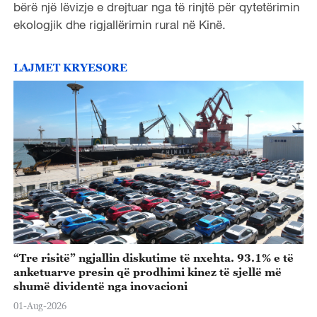
bërë një lëvizje e drejtuar nga të rinjtë për qytetërimin
ekologjik dhe rigjallërimin rural në Kinë.
LAJMET KRYESORE
“Tre risitë” ngjallin diskutime të nxehta. 93.1% e të
anketuarve presin që prodhimi kinez të sjellë më
shumë dividentë nga inovacioni
01-Aug-2026