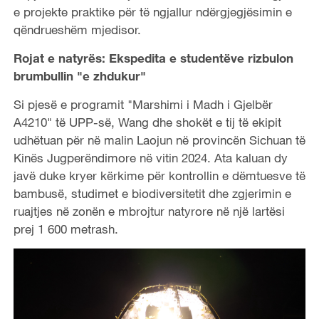
e projekte praktike për të ngjallur ndërgjegjësimin e
qëndrueshëm mjedisor.
Rojat e natyrës: Ekspedita e studentëve rizbulon
brumbullin "e zhdukur"
Si pjesë e programit "Marshimi i Madh i Gjelbër
A4210" të UPP-së, Wang dhe shokët e tij të ekipit
udhëtuan për në malin Laojun në provincën Sichuan të
Kinës Jugperëndimore në vitin 2024. Ata kaluan dy
javë duke kryer kërkime për kontrollin e dëmtuesve të
bambusë, studimet e biodiversitetit dhe zgjerimin e
ruajtjes në zonën e mbrojtur natyrore në një lartësi
prej 1 600 metrash.