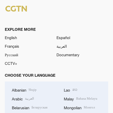
EXPLORE MORE
English
Español
Français
العربية
Русский
Documentary
CCTV+
CHOOSE YOUR LANGUAGE
Shqip
ລາວ
Albanian
Lao
العربية
Bahasa Melayu
Arabic
Malay
Беларуская
Монгол
Belarusian
Mongolian