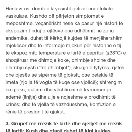
Hantavirusi dëmton kryesisht qelizat endoteliale
vaskulare. Kushdo që përjeton simptomat e
mëposhtme, veçanërisht nëse ka pasur një histori të
ekspozimit ndaj brejtësve ose udhëtimit në zona
endemike, duhet të kërkojë kujdes të menjëhershëm
mjekësor dhe të informojë mjekun për historinë e tij
të ekspozimit: temperaturë e lartë e papritur (≥38°C) e
shoqëruar me dhimbje koke, dhimbje shpine dhe
dhimbje sysh ("tre dhimbjet"); skuqje e fytyrës, qafës
dhe pjesës së sipërme të gjoksit, ose petekie të
imëta (njolla të vogla të kuqe ose vjollcë); shtrëngim
në gjoks, gulçim dhe vështirësi në frymëmarrje;
edemë (ënjtje) dhe ulje e ndjeshme e prodhimit të
urinës; dhe të vjella të vazhdueshme, konfuzion e
rënie të presionit të gjakut.
3. Grupet me rrezik të lartë dhe sjelljet me rrezik
të lartë: Kush dhe çfarë duhet të kini kujdes