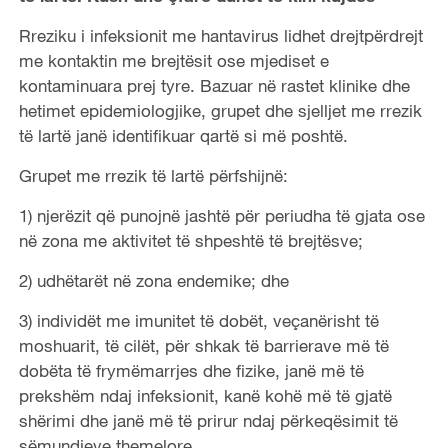
Rreziku i infeksionit me hantavirus lidhet drejtpërdrejt
me kontaktin me brejtësit ose mjediset e
kontaminuara prej tyre. Bazuar në rastet klinike dhe
hetimet epidemiologjike, grupet dhe sjelljet me rrezik
të lartë janë identifikuar qartë si më poshtë.
Grupet me rrezik të lartë përfshijnë:
1) njerëzit që punojnë jashtë për periudha të gjata ose
në zona me aktivitet të shpeshtë të brejtësve;
2) udhëtarët në zona endemike; dhe
3) individët me imunitet të dobët, veçanërisht të
moshuarit, të cilët, për shkak të barrierave më të
dobëta të frymëmarrjes dhe fizike, janë më të
prekshëm ndaj infeksionit, kanë kohë më të gjatë
shërimi dhe janë më të prirur ndaj përkeqësimit të
sëmundjeve themelore.