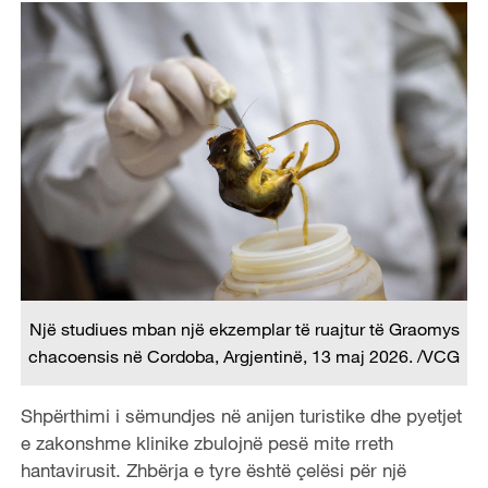
Një studiues mban një ekzemplar të ruajtur të Graomys
chacoensis në Cordoba, Argjentinë, 13 maj 2026. /VCG
Shpërthimi i sëmundjes në anijen turistike dhe pyetjet
e zakonshme klinike zbulojnë pesë mite rreth
hantavirusit. Zhbërja e tyre është çelësi për një