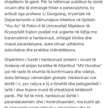
shqetësim të gjerë. Për ta ndihmuar publikun ta njohë
virusin dhe të shmangë frikën e panevojshme, ky
artikull nga profesor Li Dongzeng, kryemjek në
Departamentin e Sëmundjeve Infektive në Spitalin
"You An" të Pekin-it të Universiteti Mjekësor të
Kryeqytetit trajton pyetjet më urgjente në lidhje me
transmetimin e hantavirusit, shfaqjet klinike dhe
masat parandaluese, duke ofruar udhëzime
autoritative dhe praktike shëndetësore.
Shpërthimi i fundit i hantavirusit (shtami i virusit të
Andeve) në anijen turistike të Atlantikut "MV Hondius"
çoi në raste të shumta të konfirmuara dhe vdekje,
duke tërhequr vëmendjen globale. Hantavirusi nuk
është i ri, por natyra e tij e fshehtë dhe patogjeniteti i
lartë i disa llojeve mund të shkaktojnë lehtësisht
panik. Për fat të mirë, hantavirusi është i
parandalueshëm dhe i kontrollueshëm, me kusht që
të shmangim keqkuptimet e zakonshme dhe të