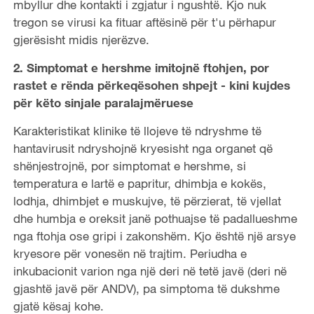
mbyllur dhe kontakti i zgjatur i ngushtë. Kjo nuk
tregon se virusi ka fituar aftësinë për t'u përhapur
gjerësisht midis njerëzve.
2. Simptomat e hershme imitojnë ftohjen, por
rastet e rënda përkeqësohen shpejt - kini kujdes
për këto sinjale paralajmëruese
Karakteristikat klinike të llojeve të ndryshme të
hantavirusit ndryshojnë kryesisht nga organet që
shënjestrojnë, por simptomat e hershme, si
temperatura e lartë e papritur, dhimbja e kokës,
lodhja, dhimbjet e muskujve, të përzierat, të vjellat
dhe humbja e oreksit janë pothuajse të padallueshme
nga ftohja ose gripi i zakonshëm. Kjo është një arsye
kryesore për vonesën në trajtim. Periudha e
inkubacionit varion nga një deri në tetë javë (deri në
gjashtë javë për ANDV), pa simptoma të dukshme
gjatë kësaj kohe.