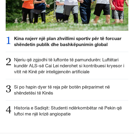
1
Kina nxjerr një plan zhvillimi sportiv për të forcuar
shëndetin publik dhe bashkëpunimin global
2
Njeriu që zgjodhi të luftonte të pamundurën: Luftëtari
kundër ALS-së Cai Lei nderohet si kontribuesi kryesor i
vitit në Kinë për inteligjencën artificiale
3
Si po hapin dyer të reja për botën përparimet në
shëndetësi të Kinës
4
Historia e Sadiqit: Studenti ndërkombëtar në Pekin që
luftoi me një krizë angiopatie