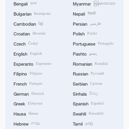
বাংলা
မြန်မာဘာသာ
Bengali
Myanmar
Български
नेपाली
Bulgarian
Nepali
ខ្មែរ
فارسی
Cambodian
Persian
Hrvatski
Polski
Croatian
Polish
Český
Português
Czech
Portuguese
English
پښتو
English
Pashto
Esperanto
Română
Esperanto
Romanian
Filipino
Русский
Filipino
Russian
Français
Српски
French
Serbian
Deutsch
සිංහල
German
Sinhala
Ελληνικά
Español
Greek
Spanish
Hausa
Kiswahili
Hausa
Swahili
עברית
தமிழ்
Hebrew
Tamil