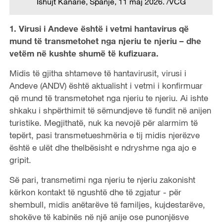
Ishujt Kanarie, Spanjë, 11 maj 2026. /VCG
1. Virusi i Andeve është i vetmi hantavirus që
mund të transmetohet nga njeriu te njeriu – dhe
vetëm në kushte shumë të kufizuara.
Midis të gjitha shtameve të hantavirusit, virusi i
Andeve (ANDV) është aktualisht i vetmi i konfirmuar
që mund të transmetohet nga njeriu te njeriu. Ai ishte
shkaku i shpërthimit të sëmundjeve të fundit në anijen
turistike. Megjithatë, nuk ka nevojë për alarmim të
tepërt, pasi transmetueshmëria e tij midis njerëzve
është e ulët dhe thelbësisht e ndryshme nga ajo e
gripit.
Së pari, transmetimi nga njeriu te njeriu zakonisht
kërkon kontakt të ngushtë dhe të zgjatur - për
shembull, midis anëtarëve të familjes, kujdestarëve,
shokëve të kabinës në një anije ose punonjësve