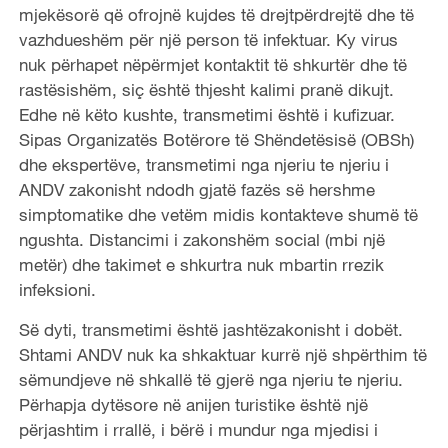
mjekësorë që ofrojnë kujdes të drejtpërdrejtë dhe të
vazhdueshëm për një person të infektuar. Ky virus
nuk përhapet nëpërmjet kontaktit të shkurtër dhe të
rastësishëm, siç është thjesht kalimi pranë dikujt.
Edhe në këto kushte, transmetimi është i kufizuar.
Sipas Organizatës Botërore të Shëndetësisë (OBSh)
dhe ekspertëve, transmetimi nga njeriu te njeriu i
ANDV zakonisht ndodh gjatë fazës së hershme
simptomatike dhe vetëm midis kontakteve shumë të
ngushta. Distancimi i zakonshëm social (mbi një
metër) dhe takimet e shkurtra nuk mbartin rrezik
infeksioni.
Së dyti, transmetimi është jashtëzakonisht i dobët.
Shtami ANDV nuk ka shkaktuar kurrë një shpërthim të
sëmundjeve në shkallë të gjerë nga njeriu te njeriu.
Përhapja dytësore në anijen turistike është një
përjashtim i rrallë, i bërë i mundur nga mjedisi i