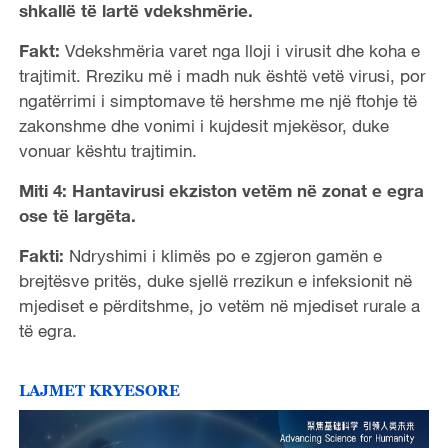
shkallë të lartë vdekshmërie.
Fakt:
Vdekshmëria varet nga lloji i virusit dhe koha e
trajtimit. Rreziku më i madh nuk është vetë virusi, por
ngatërrimi i simptomave të hershme me një ftohje të
zakonshme dhe vonimi i kujdesit mjekësor, duke
vonuar kështu trajtimin.
Miti 4: Hantavirusi ekziston vetëm në zonat e egra
ose të largëta.
Fakti:
Ndryshimi i klimës po e zgjeron gamën e
brejtësve pritës, duke sjellë rrezikun e infeksionit në
mjediset e përditshme, jo vetëm në mjediset rurale a
të egra.
LAJMET KRYESORE