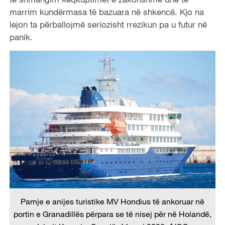
marrim kundërmasa të bazuara në shkencë. Kjo na
lejon ta përballojmë seriozisht rrezikun pa u futur në
panik.
Pamje e anijes turistike MV Hondius të ankoruar në
portin e Granadillës përpara se të nisej për në Holandë,