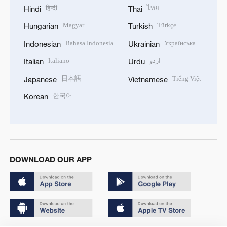
हिन्दी
ไทย
Hindi
Thai
Magyar
Türkçe
Hungarian
Turkish
Bahasa Indonesia
Українська
Indonesian
Ukrainian
Italiano
اردو
Italian
Urdu
日本語
Tiếng Việt
Japanese
Vietnamese
한국어
Korean
DOWNLOAD OUR APP