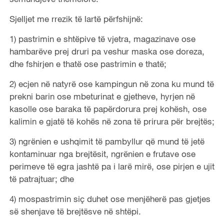
Sjelljet me rrezik të lartë përfshijnë:
1) pastrimin e shtëpive të vjetra, magazinave ose
hambarëve prej druri pa veshur maska ose doreza,
dhe fshirjen e thatë ose pastrimin e thatë;
2) ecjen në natyrë ose kampingun në zona ku mund të
prekni barin ose mbeturinat e gjetheve, hyrjen në
kasolle ose baraka të papërdorura prej kohësh, ose
kalimin e gjatë të kohës në zona të prirura për brejtës;
3) ngrënien e ushqimit të pambyllur që mund të jetë
kontaminuar nga brejtësit, ngrënien e frutave ose
perimeve të egra jashtë pa i larë mirë, ose pirjen e ujit
të patrajtuar; dhe
4) mospastrimin siç duhet ose menjëherë pas gjetjes
së shenjave të brejtësve në shtëpi.