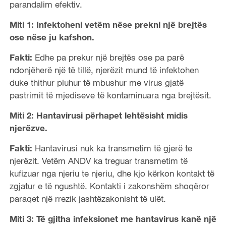
parandalim efektiv.
Miti 1: Infektoheni vetëm nëse prekni një brejtës
ose nëse ju kafshon.
Fakti:
Edhe pa prekur një brejtës ose pa parë
ndonjëherë një të tillë, njerëzit mund të infektohen
duke thithur pluhur të mbushur me virus gjatë
pastrimit të mjediseve të kontaminuara nga brejtësit.
Miti 2: Hantavirusi përhapet lehtësisht midis
njerëzve.
Fakti:
Hantavirusi nuk ka transmetim të gjerë te
njerëzit. Vetëm ANDV ka treguar transmetim të
kufizuar nga njeriu te njeriu, dhe kjo kërkon kontakt të
zgjatur e të ngushtë. Kontakti i zakonshëm shoqëror
paraqet një rrezik jashtëzakonisht të ulët.
Miti 3: Të gjitha infeksionet me hantavirus kanë një