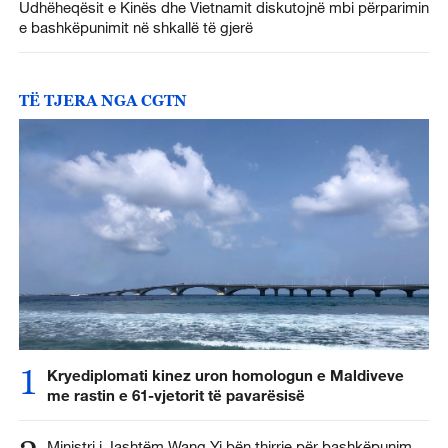
Udhëheqësit e Kinës dhe Vietnamit diskutojnë mbi përparimin
e bashkëpunimit në shkallë të gjerë
TË TJERA NGA CGTN
1
Kryediplomati kinez uron homologun e Maldiveve
me rastin e 61-vjetorit të pavarësisë
Ministri i Jashtëm Wang Yi bën thirrje për bashkëpunim