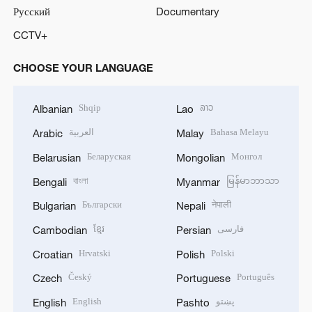
Русский
Documentary
CCTV+
CHOOSE YOUR LANGUAGE
Shqip
ລາວ
Albanian
Lao
العربية
Bahasa Melayu
Arabic
Malay
Беларуская
Монгол
Belarusian
Mongolian
বাংলা
မြန်မာဘာသာ
Bengali
Myanmar
Български
नेपाली
Bulgarian
Nepali
ខ្មែរ
فارسی
Cambodian
Persian
Hrvatski
Polski
Croatian
Polish
Český
Português
Czech
Portuguese
English
پښتو
English
Pashto