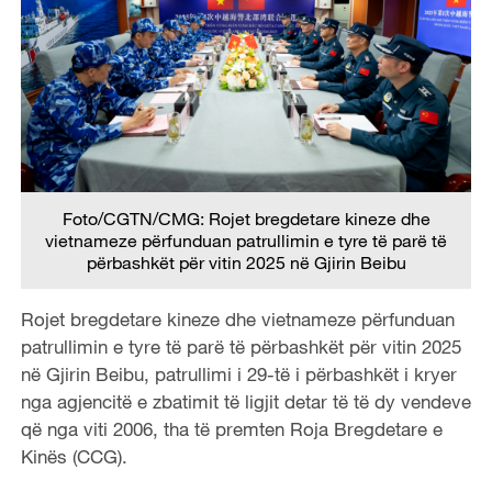
Foto/CGTN/CMG: Rojet bregdetare kineze dhe
vietnameze përfunduan patrullimin e tyre të parë të
përbashkët për vitin 2025 në Gjirin Beibu
Rojet bregdetare kineze dhe vietnameze përfunduan
patrullimin e tyre të parë të përbashkët për vitin 2025
në Gjirin Beibu, patrullimi i 29-të i përbashkët i kryer
nga agjencitë e zbatimit të ligjit detar të të dy vendeve
që nga viti 2006, tha të premten Roja Bregdetare e
Kinës (CCG).