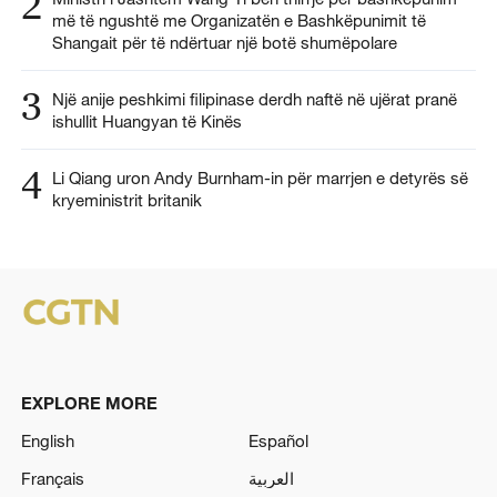
2
më të ngushtë me Organizatën e Bashkëpunimit të
Shangait për të ndërtuar një botë shumëpolare
3
Një anije peshkimi filipinase derdh naftë në ujërat pranë
ishullit Huangyan të Kinës
4
Li Qiang uron Andy Burnham-in për marrjen e detyrës së
kryeministrit britanik
EXPLORE MORE
English
Español
Français
العربية