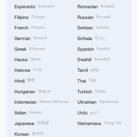
Esperanto
Română
Esperanto
Romanian
Filipino
Русский
Filipino
Russian
Français
Српски
French
Serbian
Deutsch
සිංහල
German
Sinhala
Ελληνικά
Español
Greek
Spanish
Hausa
Kiswahili
Hausa
Swahili
עברית
தமிழ்
Hebrew
Tamil
हिन्दी
ไทย
Hindi
Thai
Magyar
Türkçe
Hungarian
Turkish
Bahasa Indonesia
Українська
Indonesian
Ukrainian
Italiano
اردو
Italian
Urdu
日本語
Tiếng Việt
Japanese
Vietnamese
한국어
Korean