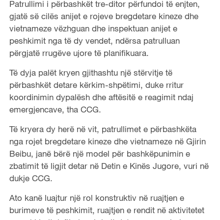
Patrullimi i përbashkët tre-ditor përfundoi të enjten,
gjatë së cilës anijet e rojeve bregdetare kineze dhe
vietnameze vëzhguan dhe inspektuan anijet e
peshkimit nga të dy vendet, ndërsa patrulluan
përgjatë rrugëve ujore të planifikuara.
Të dyja palët kryen gjithashtu një stërvitje të
përbashkët detare kërkim-shpëtimi, duke rritur
koordinimin dypalësh dhe aftësitë e reagimit ndaj
emergjencave, tha CCG.
Të kryera dy herë në vit, patrullimet e përbashkëta
nga rojet bregdetare kineze dhe vietnameze në Gjirin
Beibu, janë bërë një model për bashkëpunimin e
zbatimit të ligjit detar në Detin e Kinës Jugore, vuri në
dukje CCG.
Ato kanë luajtur një rol konstruktiv në ruajtjen e
burimeve të peshkimit, ruajtjen e rendit në aktivitetet